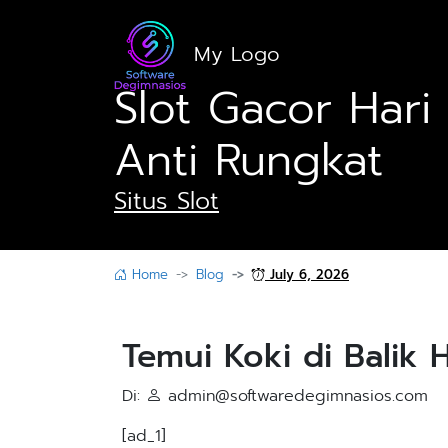
Skip
to
My Logo
content
Slot Gacor Hari 
Anti Rungkat
Situs Slot
Home
Blog
July 6, 2026
Temui Koki di Balik 
Di:
admin@softwaredegimnasios.com
[ad_1]