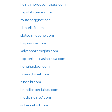
healthmoreoverfitness.com
topslotxgames.com
routerloggnet.net
dantella6.com
slotsgamesone.com
hispinzone.com
kalyanbazarnights.com
top-online-casino-usa.com
honghuidoor.com
flowingtravel.com
nineniki.com
brandiospecialists.com
medicalcare7.com
adtennaball.com