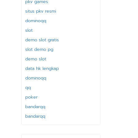
pkv games
situs pkv resmi
dominoqq
slot
demo slot gratis
slot demo pg
demo slot
data hk lengkap
dominoqq
qq
poker
bandarqq
bandarqq