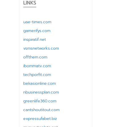
LINKS
uae-times.com
gamerifys.com
inspiratif.net
vsmsnetworks.com
offthem.com
ibommatv.com
techporfit.com
bekasionline.com
nbusinessplan.com
greenlife360.com
cantshoutitout.com
expressufabet.biz