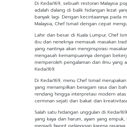
Di Kedai169, sebuah restoran Malaysia pop
adalah dalang di balik hidangan lezat 
banyak lagi. Dengan kecintaannya pada m
Malaysia, Chef Ismail dengan cepat menguk
Lahir dan besar di Kuala Lumpur, Chef Ism
ibu dan neneknya memasak masakan tradis
yang nantinya akan menginspirasi masakann
mengasah kemampuannya dengan bekerja di
memperoleh pengalaman dan ilmu yang a
Kedai169.
Di Kedai169, menu Chef Ismail merupaka
yang menampilkan beragam rasa dan bahan
rendang hingga interpretasi modern atas h
cerminan sejati dari bakat dan kreativitas
Salah satu hidangan unggulan di Kedai169 
yang kaya dan harum, ayam yang empuk, 
menjadi favorit pelanggan karena rasan