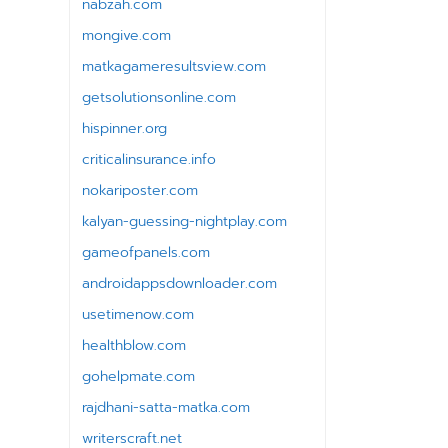
nabzah.com
mongive.com
matkagameresultsview.com
getsolutionsonline.com
hispinner.org
criticalinsurance.info
nokariposter.com
kalyan-guessing-nightplay.com
gameofpanels.com
androidappsdownloader.com
usetimenow.com
healthblow.com
gohelpmate.com
rajdhani-satta-matka.com
writerscraft.net