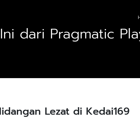
Ini dari Pragmatic Pla
Hidangan Lezat di Kedai169