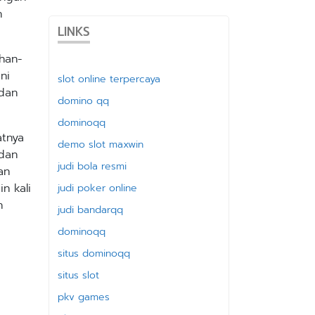
n
LINKS
han-
ni
slot online terpercaya
dan
domino qq
dominoqq
atnya
demo slot maxwin
dan
judi bola resmi
an
n kali
judi poker online
n
judi bandarqq
dominoqq
situs dominoqq
situs slot
pkv games