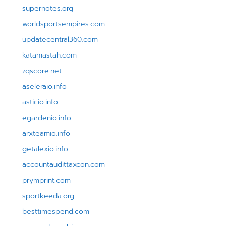
supernotes.org
worldsportsempires.com
updatecentral360.com
katamastah.com
zqscore.net
aseleraio.info
asticio.info
egardenio.info
arxteamio.info
getalexio.info
accountaudittaxcon.com
prymprint.com
sportkeeda.org
besttimespend.com