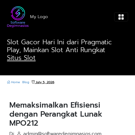
Skip
to
My Logo
content
Slot Gacor Hari Ini dari Pragmatic
Play, Mainkan Slot Anti Rungkat
Situs Slot
Home
Blog
July 5, 2026
Memaksimalkan Efisiensi
dengan Perangkat Lunak
MPO212
Di:
admin@softwaredegimnasios.com