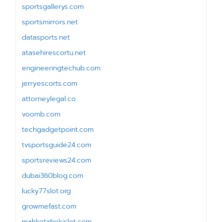
sportsgallerys.com
sportsmirrors.net
datasports.net
atasehirescortu.net
engineeringtechub.com
jerryescorts.com
attorneylegal.co
voomb.com
techgadgetpoint.com
tvsportsguide24.com
sportsreviews24.com
dubai360blog.com
lucky77slot.org
growmefast.com
mahkotahokislot.com