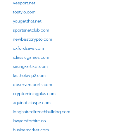
yesport.net
tostylo.com
yougetthat.net
sportsnetclub.com
newbestcrypto.com
oxfordsave.com
iclassicgames.com
saung-artikel.com
fasthokivip2.com
observersports.com
cryptominingplus.com
aquinoticiaspe.com
longhairedfrenchbulldog.com
lawyersforhire.co
businemarket.com