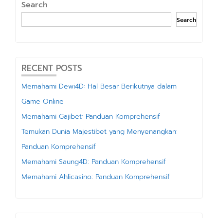
Search
Search
RECENT POSTS
Memahami Dewi4D: Hal Besar Berikutnya dalam
Game Online
Memahami Gajibet: Panduan Komprehensif
Temukan Dunia Majestibet yang Menyenangkan:
Panduan Komprehensif
Memahami Saung4D: Panduan Komprehensif
Memahami Ahlicasino: Panduan Komprehensif