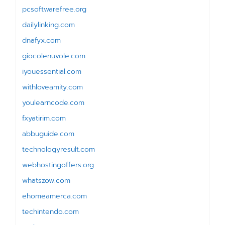
pcsoftwarefree.org
dailylinking.com
dnafyx.com
giocolenuvole.com
iyouessential.com
withloveamity.com
youlearncode.com
fxyatirim.com
abbuguide.com
technologyresult.com
webhostingoffers.org
whatszow.com
ehomeamerca.com
techintendo.com