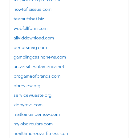
howtofixissue.com
teamufabet.biz
webfullform.com
allviddownload.com
decorsmag.com
gamblingcasinonews.com
universitiesofamerica.net
progameofbrands.com
qbreview.org
servicewueste.org
zippyrevs.com
matkanumbernow.com
myjobcirculars.com
healthmoreoverfitness.com