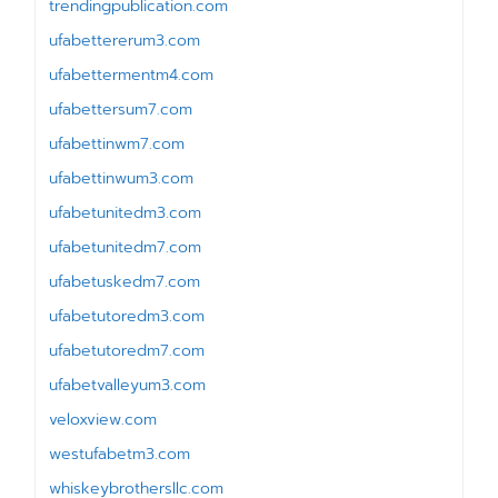
trendingpublication.com
ufabettererum3.com
ufabettermentm4.com
ufabettersum7.com
ufabettinwm7.com
ufabettinwum3.com
ufabetunitedm3.com
ufabetunitedm7.com
ufabetuskedm7.com
ufabetutoredm3.com
ufabetutoredm7.com
ufabetvalleyum3.com
veloxview.com
westufabetm3.com
whiskeybrothersllc.com