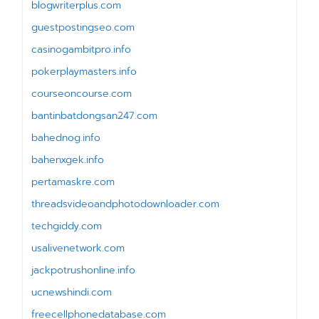
blogwriterplus.com
guestpostingseo.com
casinogambitpro.info
pokerplaymasters.info
courseoncourse.com
bantinbatdongsan247.com
bahednog.info
bahenxgek.info
pertamaskre.com
threadsvideoandphotodownloader.com
techgiddy.com
usalivenetwork.com
jackpotrushonline.info
ucnewshindi.com
freecellphonedatabase.com