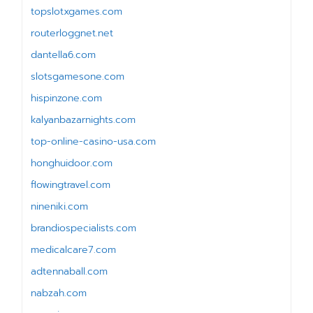
topslotxgames.com
routerloggnet.net
dantella6.com
slotsgamesone.com
hispinzone.com
kalyanbazarnights.com
top-online-casino-usa.com
honghuidoor.com
flowingtravel.com
nineniki.com
brandiospecialists.com
medicalcare7.com
adtennaball.com
nabzah.com