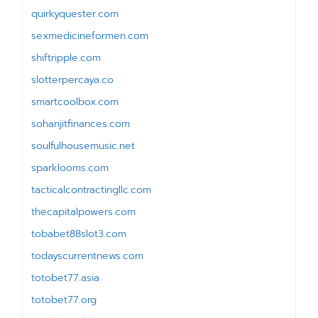
quirkyquester.com
sexmedicineformen.com
shiftripple.com
slotterpercaya.co
smartcoolbox.com
sohanjitfinances.com
soulfulhousemusic.net
sparklooms.com
tacticalcontractingllc.com
thecapitalpowers.com
tobabet88slot3.com
todayscurrentnews.com
totobet77.asia
totobet77.org