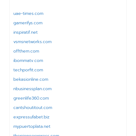
uae-times.com
gamerifys.com
inspiratif.net
vsmsnetworks.com
offthem.com
ibommatv.com
techporfit.com
bekasionline.com
nbusinessplan.com
greenlife360.com
cantshoutitout.com
expressufabet.biz
mypuertoplata.net
thepioneerxpress.com