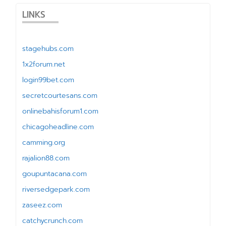
LINKS
stagehubs.com
1x2forum.net
login99bet.com
secretcourtesans.com
onlinebahisforum1.com
chicagoheadline.com
camming.org
rajalion88.com
goupuntacana.com
riversedgepark.com
zaseez.com
catchycrunch.com