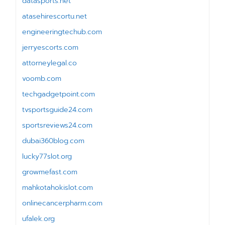
datasports.net
atasehirescortu.net
engineeringtechub.com
jerryescorts.com
attorneylegal.co
voomb.com
techgadgetpoint.com
tvsportsguide24.com
sportsreviews24.com
dubai360blog.com
lucky77slot.org
growmefast.com
mahkotahokislot.com
onlinecancerpharm.com
ufalek.org