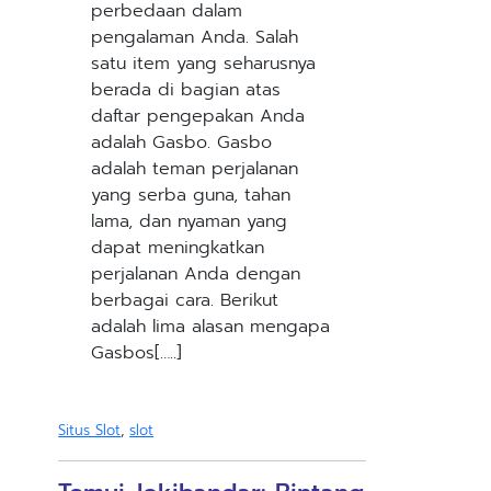
perbedaan dalam
pengalaman Anda. Salah
satu item yang seharusnya
berada di bagian atas
daftar pengepakan Anda
adalah Gasbo. Gasbo
adalah teman perjalanan
yang serba guna, tahan
lama, dan nyaman yang
dapat meningkatkan
perjalanan Anda dengan
berbagai cara. Berikut
adalah lima alasan mengapa
Gasbos[…..]
Situs Slot
,
slot