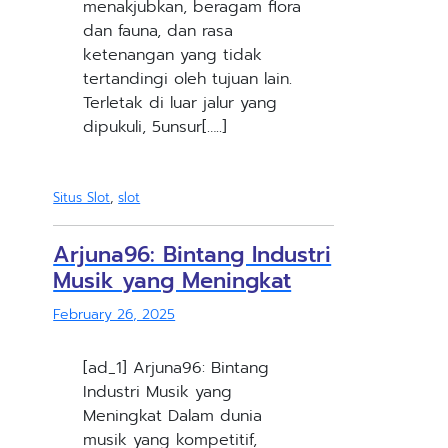
menakjubkan, beragam flora
dan fauna, dan rasa
ketenangan yang tidak
tertandingi oleh tujuan lain.
Terletak di luar jalur yang
dipukuli, 5unsur[…..]
Situs Slot
,
slot
Arjuna96: Bintang Industri
Musik yang Meningkat
February 26, 2025
[ad_1] Arjuna96: Bintang
Industri Musik yang
Meningkat Dalam dunia
musik yang kompetitif,