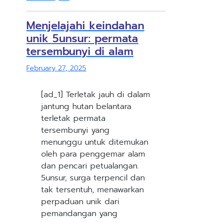
Menjelajahi keindahan
unik 5unsur: permata
tersembunyi di alam
February 27, 2025
[ad_1] Terletak jauh di dalam
jantung hutan belantara
terletak permata
tersembunyi yang
menunggu untuk ditemukan
oleh para penggemar alam
dan pencari petualangan.
5unsur, surga terpencil dan
tak tersentuh, menawarkan
perpaduan unik dari
pemandangan yang