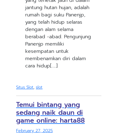
yang terletak jauh di dalam
jantung hutan hujan, adalah
rumah bagi suku Panenjp,
yang telah hidup selaras
dengan alam selama
berabad -abad. Pengunjung
Panenjp memiliki
kesempatan untuk
membenamkan diri dalam
cara hidup[…..]
Situs Slot
,
slot
Temui bintang yang
sedang naik daun di
game online: harta88
February 27, 2025