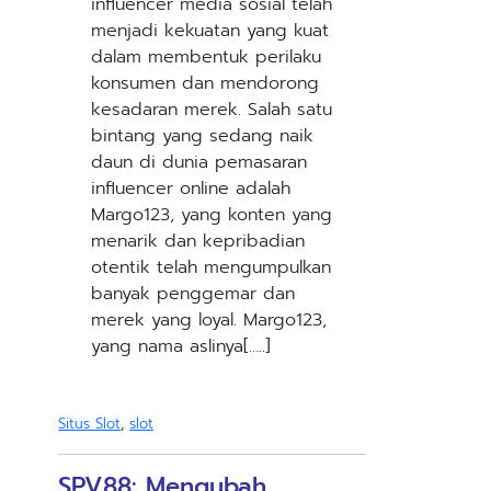
influencer media sosial telah
menjadi kekuatan yang kuat
dalam membentuk perilaku
konsumen dan mendorong
kesadaran merek. Salah satu
bintang yang sedang naik
daun di dunia pemasaran
influencer online adalah
Margo123, yang konten yang
menarik dan kepribadian
otentik telah mengumpulkan
banyak penggemar dan
merek yang loyal. Margo123,
yang nama aslinya[…..]
Situs Slot
,
slot
SPV88: Mengubah