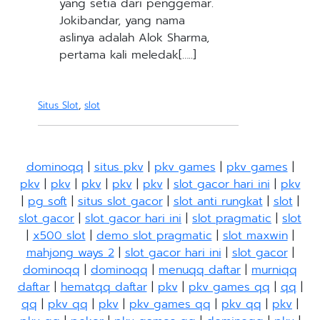
yang setia dari penggemar.
Jokibandar, yang nama
aslinya adalah Alok Sharma,
pertama kali meledak[…..]
Situs Slot
,
slot
dominoqq
|
situs pkv
|
pkv games
|
pkv games
|
pkv
|
pkv
|
pkv
|
pkv
|
pkv
|
slot gacor hari ini
|
pkv
|
pg soft
|
situs slot gacor
|
slot anti rungkat
|
slot
|
slot gacor
|
slot gacor hari ini
|
slot pragmatic
|
slot
|
x500 slot
|
demo slot pragmatic
|
slot maxwin
|
mahjong ways 2
|
slot gacor hari ini
|
slot gacor
|
dominoqq
|
dominoqq
|
menuqq daftar
|
murniqq
daftar
|
hematqq daftar
|
pkv
|
pkv games qq
|
qq
|
qq
|
pkv qq
|
pkv
|
pkv games qq
|
pkv qq
|
pkv
|