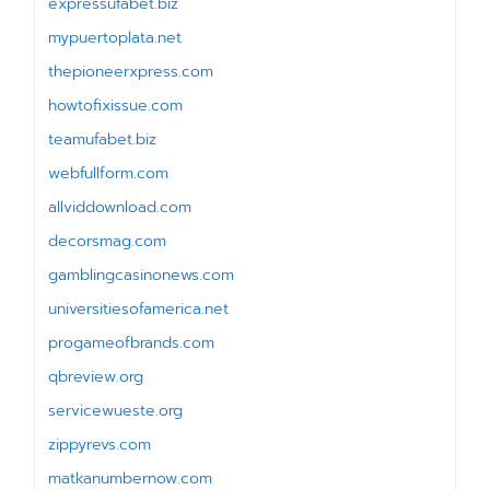
expressufabet.biz
mypuertoplata.net
thepioneerxpress.com
howtofixissue.com
teamufabet.biz
webfullform.com
allviddownload.com
decorsmag.com
gamblingcasinonews.com
universitiesofamerica.net
progameofbrands.com
qbreview.org
servicewueste.org
zippyrevs.com
matkanumbernow.com