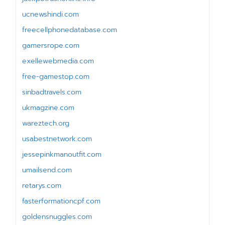
ucnewshindi.com
freecellphonedatabase.com
gamersrope.com
exellewebmedia.com
free-gamestop.com
sinbadtravels.com
ukmagzine.com
wareztech.org
usabestnetwork.com
jessepinkmanoutfit.com
umailsend.com
retarys.com
fasterformationcpf.com
goldensnuggles.com