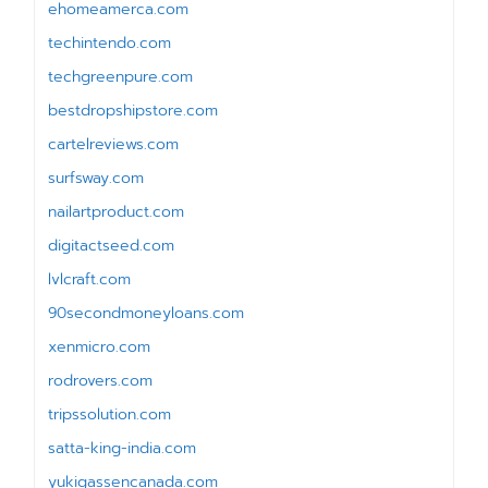
ehomeamerca.com
techintendo.com
techgreenpure.com
bestdropshipstore.com
cartelreviews.com
surfsway.com
nailartproduct.com
digitactseed.com
lvlcraft.com
90secondmoneyloans.com
xenmicro.com
rodrovers.com
tripssolution.com
satta-king-india.com
yukigassencanada.com