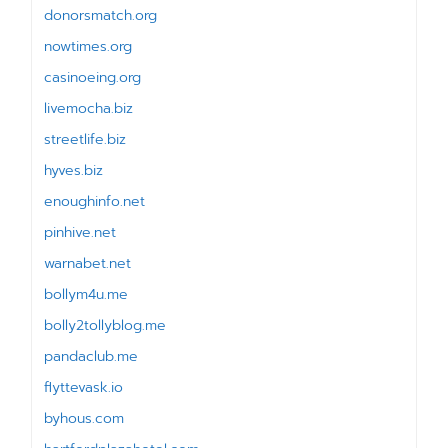
donorsmatch.org
nowtimes.org
casinoeing.org
livemocha.biz
streetlife.biz
hyves.biz
enoughinfo.net
pinhive.net
warnabet.net
bollym4u.me
bolly2tollyblog.me
pandaclub.me
flyttevask.io
byhous.com