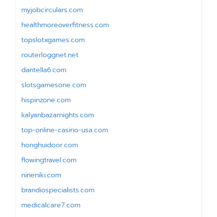
myjobcirculars.com
healthmoreoverfitness.com
topslotxgames.com
routerloggnet.net
dantella6.com
slotsgamesone.com
hispinzone.com
kalyanbazarnights.com
top-online-casino-usa.com
honghuidoor.com
flowingtravel.com
nineniki.com
brandiospecialists.com
medicalcare7.com