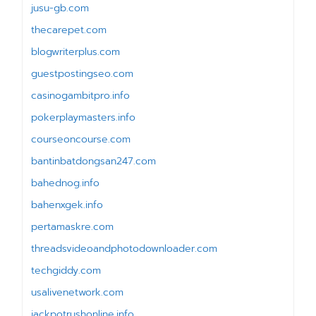
jusu-gb.com
thecarepet.com
blogwriterplus.com
guestpostingseo.com
casinogambitpro.info
pokerplaymasters.info
courseoncourse.com
bantinbatdongsan247.com
bahednog.info
bahenxgek.info
pertamaskre.com
threadsvideoandphotodownloader.com
techgiddy.com
usalivenetwork.com
jackpotrushonline.info