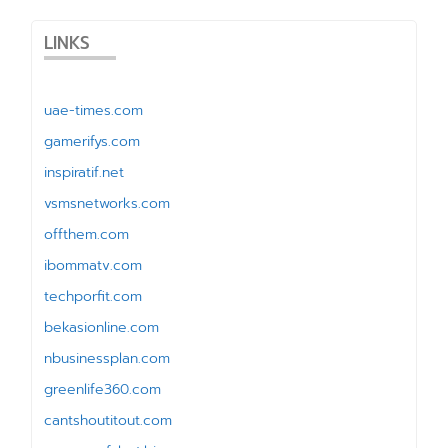
LINKS
uae-times.com
gamerifys.com
inspiratif.net
vsmsnetworks.com
offthem.com
ibommatv.com
techporfit.com
bekasionline.com
nbusinessplan.com
greenlife360.com
cantshoutitout.com