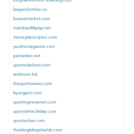
longhairedfrenchbulldog.com
lawyersforhire.co
businemarket.com
matahari88play.net
moneydescriptor.com
youthsmagazine.com
painaidee.net
sportsdarkest.com
webtoon.biz
thesportswires.com
hyungpro.com
sportingnewsnet.com
sportstime24day.com
sporteslive.com
theblingblingshields.com