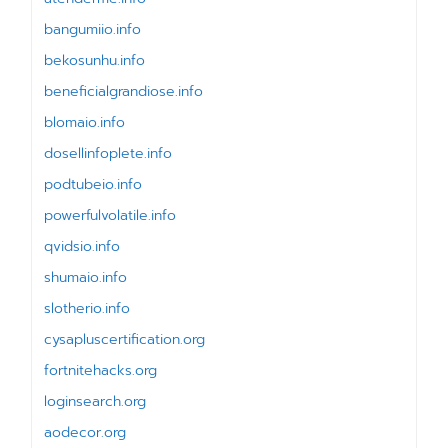
bangumiio.info
bekosunhu.info
beneficialgrandiose.info
blomaio.info
dosellinfoplete.info
podtubeio.info
powerfulvolatile.info
qvidsio.info
shumaio.info
slotherio.info
cysapluscertification.org
fortnitehacks.org
loginsearch.org
aodecor.org