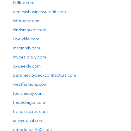
fitfllex.com
genesisbusinesscredit.com
inforuang.com
kindsmarket.com
luvelylife.com
macramb.com
mypet-diary.com
oxweekly.com
panamacitydeckcontractors.com
westfashions.com
toolshandy.com
travelstager.com
trendinspires.com
rannyephul.com
reportradar360.com