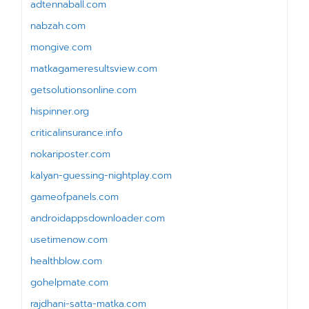
adtennaball.com
nabzah.com
mongive.com
matkagameresultsview.com
getsolutionsonline.com
hispinner.org
criticalinsurance.info
nokariposter.com
kalyan-guessing-nightplay.com
gameofpanels.com
androidappsdownloader.com
usetimenow.com
healthblow.com
gohelpmate.com
rajdhani-satta-matka.com