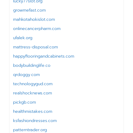
lucky77slot.org
growmefast.com
mahkotahokislot.com
onlinecancerpharm.com
ufalek.org
mattress-disposal.com
happyflooringandcabinets.com
bodybuildinglife.co
qrdoggy.com
technologygud.com
realshocknews.com
pickgb.com
healthmistakes.com
ksfashiondresses.com
patterntrader.org