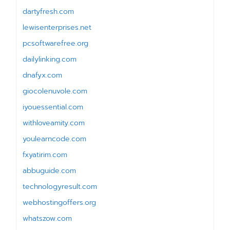
dartyfresh.com
lewisenterprises.net
pcsoftwarefree.org
dailylinking.com
dnafyx.com
giocolenuvole.com
iyouessential.com
withloveamity.com
youlearncode.com
fxyatirim.com
abbuguide.com
technologyresult.com
webhostingoffers.org
whatszow.com