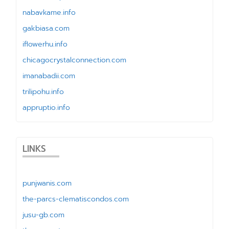
nabavkame.info
gakbiasa.com
iflowerhu.info
chicagocrystalconnection.com
imanabadii.com
trilipohu.info
appruptio.info
LINKS
punjwanis.com
the-parcs-clematiscondos.com
jusu-gb.com