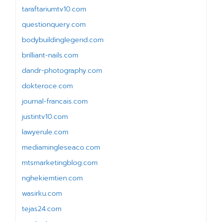
taraftariumtv10.com
questionquery.com
bodybuildinglegend.com
brilliant-nails.com
dandr-photography.com
dokteroce.com
journal-francais.com
justintv10.com
lawyerule.com
mediamingleseaco.com
mtsmarketingblog.com
nghekiemtien.com
wasirku.com
tejas24.com