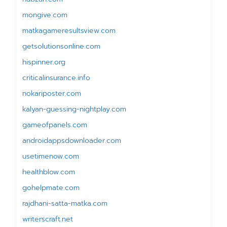
mongive.com
matkagameresultsview.com
getsolutionsonline.com
hispinner.org
criticalinsurance.info
nokariposter.com
kalyan-guessing-nightplay.com
gameofpanels.com
androidappsdownloader.com
usetimenow.com
healthblow.com
gohelpmate.com
rajdhani-satta-matka.com
writerscraft.net