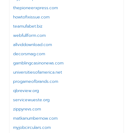
thepioneerxpress.com
howtofixissue.com
teamufabet.biz
webfullform.com
allviddownload.com
decorsmag.com
gamblingcasinonews.com
universitiesofamerica.net
progameofbrands.com
qbreview.org
servicewueste.org
zippyrevs.com
matkanumbernow.com
myjobcirculars.com