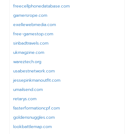
freecellphonedatabase.com
gamersrope.com
exellewebmedia.com
free-gamestop.com
sinbadtravels.com
ukmagzine.com
wareztech.org
usabestnetwork.com
jessepinkmanoutfit.com
umailsend.com
retarys.com
fasterformationcpf.com
goldensnuggles.com
lookbattlemap.com