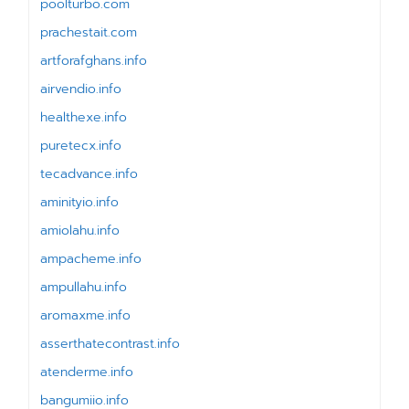
poolturbo.com
prachestait.com
artforafghans.info
airvendio.info
healthexe.info
puretecx.info
tecadvance.info
aminityio.info
amiolahu.info
ampacheme.info
ampullahu.info
aromaxme.info
asserthatecontrast.info
atenderme.info
bangumiio.info