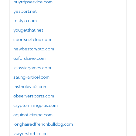
buyrdpservice.com
yesport.net
tostylo.com
yougetthat.net
sportsnetclub.com
newbestcrypto.com
oxfordsave.com
iclassicgames.com
saung-artikel.com
fasthokivip2.com
observersports.com
cryptominingplus.com
aquinoticiaspe.com
longhairedfrenchbulldog.com
lawyersforhire.co