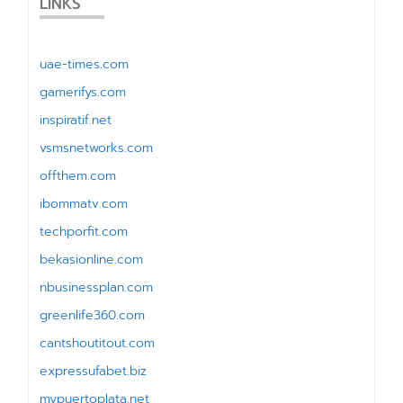
LINKS
uae-times.com
gamerifys.com
inspiratif.net
vsmsnetworks.com
offthem.com
ibommatv.com
techporfit.com
bekasionline.com
nbusinessplan.com
greenlife360.com
cantshoutitout.com
expressufabet.biz
mypuertoplata.net