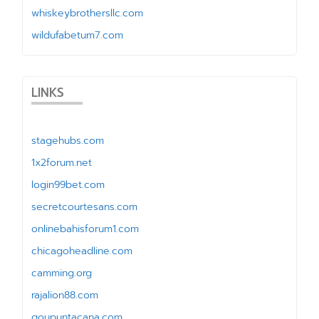
whiskeybrothersllc.com
wildufabetum7.com
LINKS
stagehubs.com
1x2forum.net
login99bet.com
secretcourtesans.com
onlinebahisforum1.com
chicagoheadline.com
camming.org
rajalion88.com
goupuntacana.com