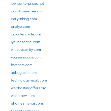
lewisenterprises.net
pcsoftwarefree.org
dailylinking.com
dnafyx.com
giocolenuvole.com
iyouessential.com
withloveamity.com
youlearncode.com
fxyatirim.com
abbuguide.com
technologyresult.com
webhostingoffers.org
whatszow.com
ehomeamerca.com