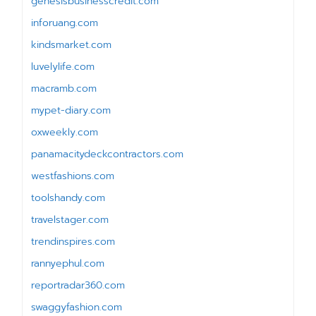
genesisbusinesscredit.com
inforuang.com
kindsmarket.com
luvelylife.com
macramb.com
mypet-diary.com
oxweekly.com
panamacitydeckcontractors.com
westfashions.com
toolshandy.com
travelstager.com
trendinspires.com
rannyephul.com
reportradar360.com
swaggyfashion.com