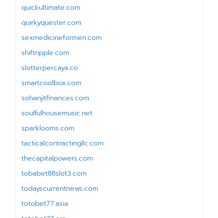
quickultimate.com
quirkyquester.com
sexmedicineformen.com
shiftripple.com
slotterpercaya.co
smartcoolbox.com
sohanjitfinances.com
soulfulhousemusic.net
sparklooms.com
tacticalcontractingllc.com
thecapitalpowers.com
tobabet88slot3.com
todayscurrentnews.com
totobet77.asia