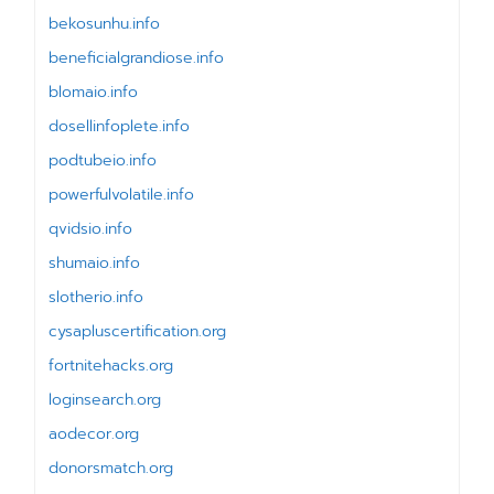
bekosunhu.info
beneficialgrandiose.info
blomaio.info
dosellinfoplete.info
podtubeio.info
powerfulvolatile.info
qvidsio.info
shumaio.info
slotherio.info
cysapluscertification.org
fortnitehacks.org
loginsearch.org
aodecor.org
donorsmatch.org