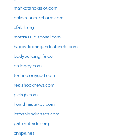
mahkotahokislot.com
onlinecancerpharm.com
ufalek.org
mattress-disposal.com
happyflooringandcabinets.com
bodybuildinglife.co
qrdoggy.com
technologygud.com
realshocknews.com
pickgb.com
healthmistakes.com
ksfashiondresses.com
patterntrader.org
cnhpa.net