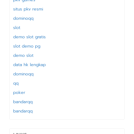
situs pkv resmi
dominoqq
slot
demo slot gratis
slot demo pg
demo slot
data hk lengkap
dominoqq
qq
poker
bandarqq
bandarqq