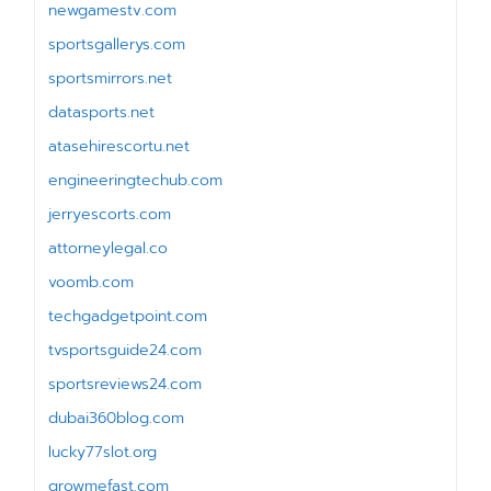
newgamestv.com
sportsgallerys.com
sportsmirrors.net
datasports.net
atasehirescortu.net
engineeringtechub.com
jerryescorts.com
attorneylegal.co
voomb.com
techgadgetpoint.com
tvsportsguide24.com
sportsreviews24.com
dubai360blog.com
lucky77slot.org
growmefast.com