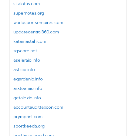
sitalotus.com
supernotes.org
worldsportsempires.com
updatecentral360.com
katamastah.com
zqscore.net
aseleraio.info
asticio.info
egardenio.info
arxteamio.info
getalexio.info
accountaudittaxcon.com
prymprint.com
sportkeeda.org
besttimespend.com