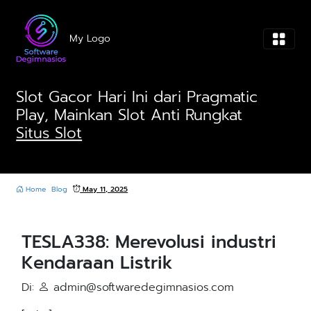
Skip
to
My Logo
content
Slot Gacor Hari Ini dari Pragmatic
Play, Mainkan Slot Anti Rungkat
Situs Slot
Home
Blog
May 11, 2025
TESLA338: Merevolusi industri
Kendaraan Listrik
Di:
admin@softwaredegimnasios.com