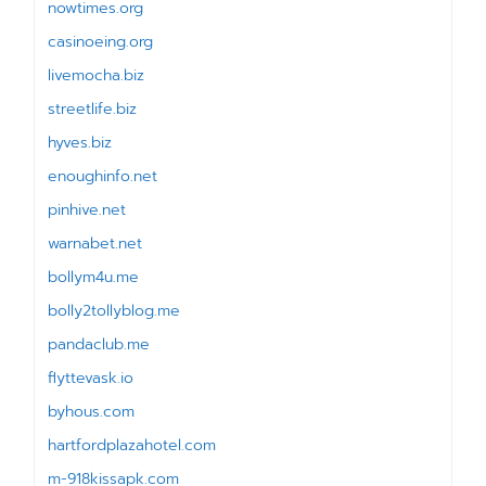
nowtimes.org
casinoeing.org
livemocha.biz
streetlife.biz
hyves.biz
enoughinfo.net
pinhive.net
warnabet.net
bollym4u.me
bolly2tollyblog.me
pandaclub.me
flyttevask.io
byhous.com
hartfordplazahotel.com
m-918kissapk.com