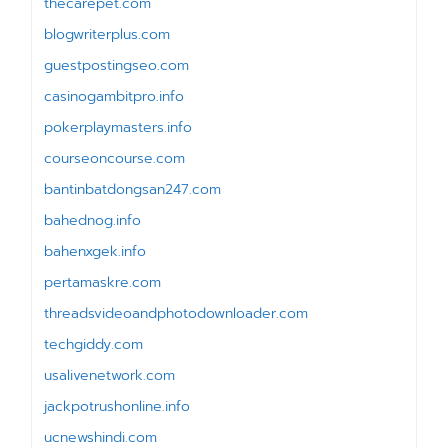
thecarepet.com
blogwriterplus.com
guestpostingseo.com
casinogambitpro.info
pokerplaymasters.info
courseoncourse.com
bantinbatdongsan247.com
bahednog.info
bahenxgek.info
pertamaskre.com
threadsvideoandphotodownloader.com
techgiddy.com
usalivenetwork.com
jackpotrushonline.info
ucnewshindi.com