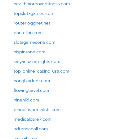
healthmoreoverfitness.com
topslotxgames.com
routerloggnet.net
dantella6.com
slotsgamesone.com
hispinzone.com
kalyanbazarnights.com
top-online-casino-usa.com
honghuidoor.com
flowingtravel.com
nineniki.com
brandiospecialists.com
medicalcare7.com
adtennaball.com
nabzah.com