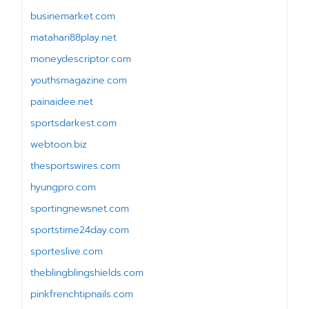
businemarket.com
matahari88play.net
moneydescriptor.com
youthsmagazine.com
painaidee.net
sportsdarkest.com
webtoon.biz
thesportswires.com
hyungpro.com
sportingnewsnet.com
sportstime24day.com
sporteslive.com
theblingblingshields.com
pinkfrenchtipnails.com