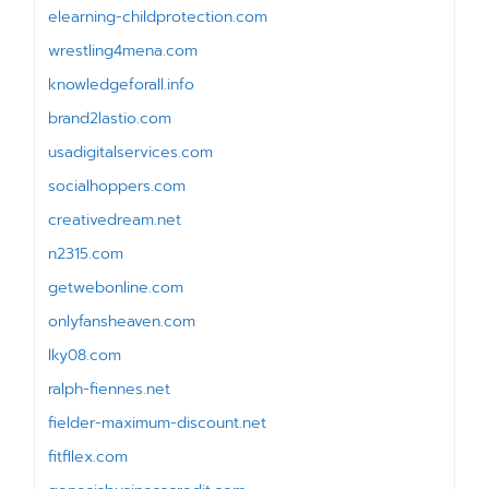
elearning-childprotection.com
wrestling4mena.com
knowledgeforall.info
brand2lastio.com
usadigitalservices.com
socialhoppers.com
creativedream.net
n2315.com
getwebonline.com
onlyfansheaven.com
lky08.com
ralph-fiennes.net
fielder-maximum-discount.net
fitfllex.com