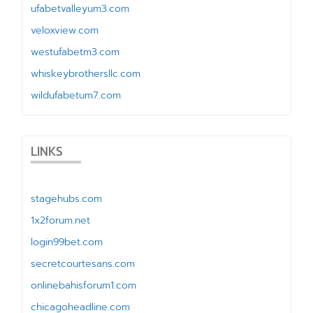
ufabetvalleyum3.com
veloxview.com
westufabetm3.com
whiskeybrothersllc.com
wildufabetum7.com
LINKS
stagehubs.com
1x2forum.net
login99bet.com
secretcourtesans.com
onlinebahisforum1.com
chicagoheadline.com