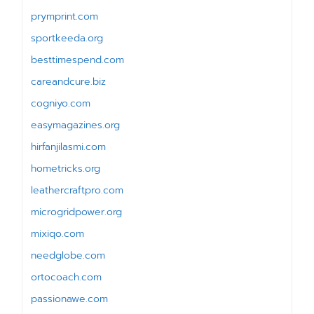
prymprint.com
sportkeeda.org
besttimespend.com
careandcure.biz
cogniyo.com
easymagazines.org
hirfanjilasmi.com
hometricks.org
leathercraftpro.com
microgridpower.org
mixiqo.com
needglobe.com
ortocoach.com
passionawe.com