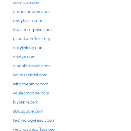
xenmicro.com
onlineshopera.com
dartyfresh.com
lewisenterprises.net
pcsoftwarefree.org
dailylinking.com
dnafyx.com
giocolenuvole.com
iyouessential.com
withloveamity.com
youlearncode.com
fxyatirim.com
abbuguide.com
technologyresult.com
webhostingoffers.org