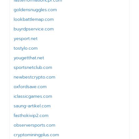
fasterformationcpf.com
goldensnuggles.com
lookbattlemap.com
buyrdpservice.com
yesport.net
tostylo.com
yougetthat.net
sportsnetclub.com
newbestcrypto.com
oxfordsave.com
iclassicgames.com
saung-artikel.com
fasthokivip2.com
observersports.com
cryptominingplus.com