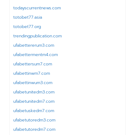
todayscurrentnews.com
totobet77.asia
totobet77.org
trendingpublication.com
ufabettererum3.com
ufabettermentm4.com
ufabettersum7.com
ufabettinwm7.com
ufabettinwum3.com
ufabetunitedm3.com
ufabetunitedm7.com
ufabetuskedm7.com
ufabetutoredm3.com
ufabetutoredm7.com