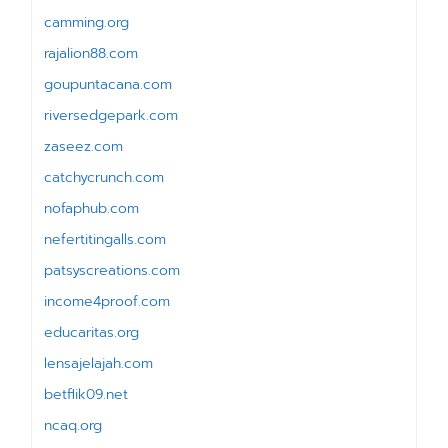
camming.org
rajalion88.com
goupuntacana.com
riversedgepark.com
zaseez.com
catchycrunch.com
nofaphub.com
nefertitingalls.com
patsyscreations.com
income4proof.com
educaritas.org
lensajelajah.com
betflik09.net
ncaq.org