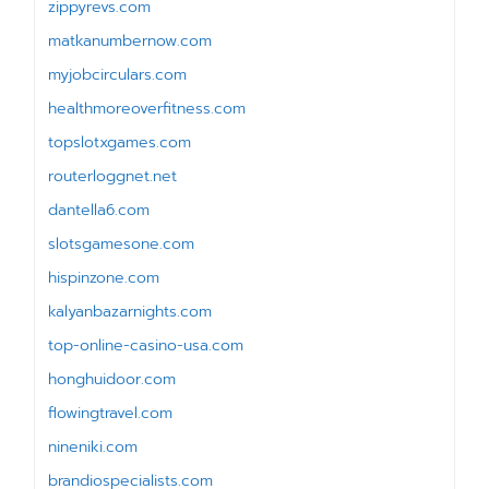
zippyrevs.com
matkanumbernow.com
myjobcirculars.com
healthmoreoverfitness.com
topslotxgames.com
routerloggnet.net
dantella6.com
slotsgamesone.com
hispinzone.com
kalyanbazarnights.com
top-online-casino-usa.com
honghuidoor.com
flowingtravel.com
nineniki.com
brandiospecialists.com