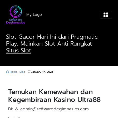
Skip
to
My Logo
content
Slot Gacor Hari Ini dari Pragmatic
Play, Mainkan Slot Anti Rungkat
Situs Slot
Home
Blog
January 17, 2025
Temukan Kemewahan dan
Kegembiraan Kasino Ultra88
Di:
admin@softwaredegimnasios.com