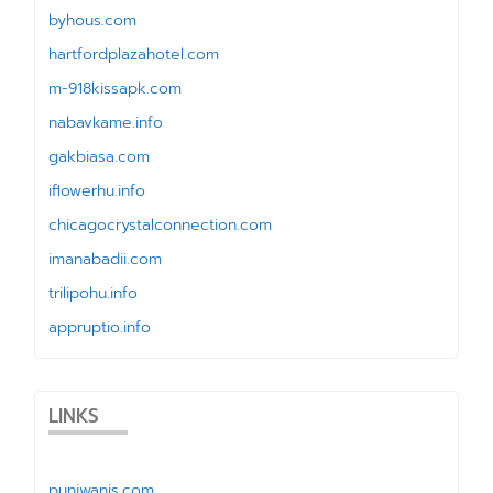
byhous.com
hartfordplazahotel.com
m-918kissapk.com
nabavkame.info
gakbiasa.com
iflowerhu.info
chicagocrystalconnection.com
imanabadii.com
trilipohu.info
appruptio.info
LINKS
punjwanis.com