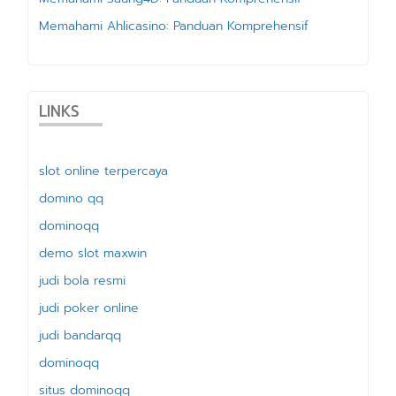
Memahami Ahlicasino: Panduan Komprehensif
LINKS
slot online terpercaya
domino qq
dominoqq
demo slot maxwin
judi bola resmi
judi poker online
judi bandarqq
dominoqq
situs dominoqq