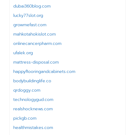
dubai360blog.com
lucky77slot.org
growmefast.com
mahkotahokislot.com
onlinecancerpharm.com
ufalek.org
mattress-disposal.com
happyflooringandcabinets.com
bodybuildinglife.co
qrdoggy.com
technologygud.com
realshocknews.com
pickgb.com
healthmistakes.com