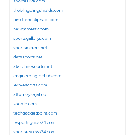
sporteslive.com
theblingblingshields.com
pinkfrenchtipnails.com
newgamestv.com
sportsgallerys.com
sportsmirrors.net
datasports.net
atasehirescortu.net
engineeringtechub.com
jerryescorts.com
attorneylegal.co
voomb.com
techgadgetpoint.com
tvsportsguide24.com
sportsreviews24.com