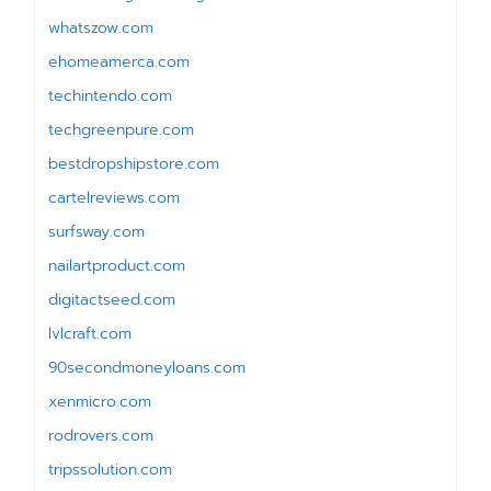
whatszow.com
ehomeamerca.com
techintendo.com
techgreenpure.com
bestdropshipstore.com
cartelreviews.com
surfsway.com
nailartproduct.com
digitactseed.com
lvlcraft.com
90secondmoneyloans.com
xenmicro.com
rodrovers.com
tripssolution.com