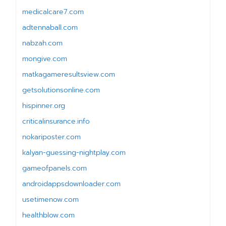
medicalcare7.com
adtennaball.com
nabzah.com
mongive.com
matkagameresultsview.com
getsolutionsonline.com
hispinner.org
criticalinsurance.info
nokariposter.com
kalyan-guessing-nightplay.com
gameofpanels.com
androidappsdownloader.com
usetimenow.com
healthblow.com