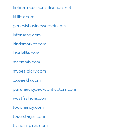
fielder-maximum-discount.net
fitfllex.com
genesisbusinesscredit.com
inforuang.com
kindsmarket.com
luvelylife.com
macramb.com
mypet-diary.com
oxweekly.com
panamacitydeckcontractors.com
westfashions.com
toolshandy.com
travelstager.com
trendinspires.com