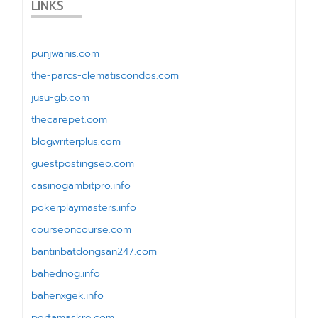
LINKS
punjwanis.com
the-parcs-clematiscondos.com
jusu-gb.com
thecarepet.com
blogwriterplus.com
guestpostingseo.com
casinogambitpro.info
pokerplaymasters.info
courseoncourse.com
bantinbatdongsan247.com
bahednog.info
bahenxgek.info
pertamaskre.com