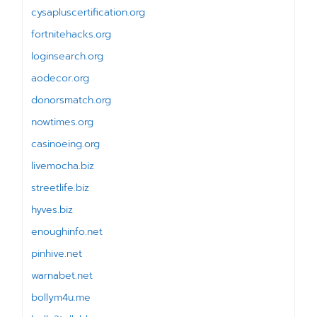
cysapluscertification.org
fortnitehacks.org
loginsearch.org
aodecor.org
donorsmatch.org
nowtimes.org
casinoeing.org
livemocha.biz
streetlife.biz
hyves.biz
enoughinfo.net
pinhive.net
warnabet.net
bollym4u.me