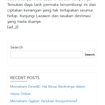
Temukan daya tarik permata tersembunyi ini dan
ciptakan kenangan yang tak terlupakan seumur
hidup. Kunjungi Lazawin dan rasakan destinasi
yang tiada duanya.
[ad_2]
Search
Search
RECENT POSTS
Memahami Dewi4D: Hal Besar Berikutnya dalam
Game Online
Memahami Gajibet: Panduan Komprehensif