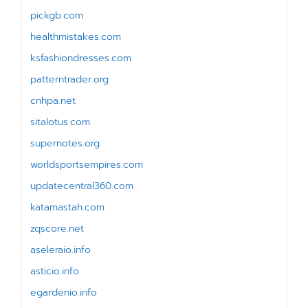
pickgb.com
healthmistakes.com
ksfashiondresses.com
patterntrader.org
cnhpa.net
sitalotus.com
supernotes.org
worldsportsempires.com
updatecentral360.com
katamastah.com
zqscore.net
aseleraio.info
asticio.info
egardenio.info