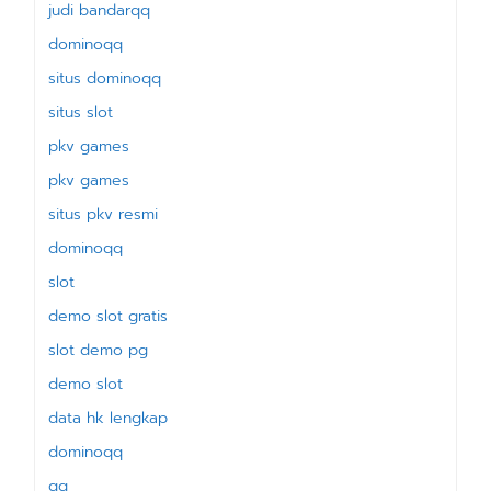
judi bandarqq
dominoqq
situs dominoqq
situs slot
pkv games
pkv games
situs pkv resmi
dominoqq
slot
demo slot gratis
slot demo pg
demo slot
data hk lengkap
dominoqq
qq