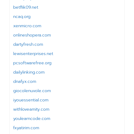
betflik09.net
ncaq.org
xenmicro.com
onlineshopera.com
dartyfresh.com
lewisenterprises.net
pcsoftwarefree.org
dailylinking.com
dnafyx.com
giocolenuvole.com
iyouessential.com
withloveamity.com
youlearncode.com
fxyatirim.com