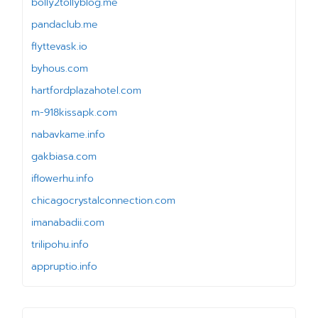
bolly2tollyblog.me
pandaclub.me
flyttevask.io
byhous.com
hartfordplazahotel.com
m-918kissapk.com
nabavkame.info
gakbiasa.com
iflowerhu.info
chicagocrystalconnection.com
imanabadii.com
trilipohu.info
appruptio.info