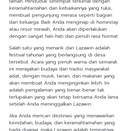
ramah. Penduduk setempat terkenal dengan
keramahtamahan dan kebaikannya yang tulus,
membuat pengunjung merasa seperti bagian
dari keluarga. Baik Anda menginap di homestay
atau resor mewah, Anda akan diperlakukan
dengan sangat hati-hati dan penuh rasa hormat.
Salah satu yang menarik dari Lazawin adalah
festival tahunan yang berlangsung di desa
tersebut. Acara yang penuh warna dan semarak
ini merayakan budaya dan tradisi masyarakat
adat, dengan musik, tarian, dan makanan yang
akan membuat Anda menginginkan lebih. Ini
adalah pengalaman yang benar-benar tak
terlupakan yang akan tetap bersama Anda lama
setelah Anda meninggalkan Lazawin.
Jika Anda mencari destinasi yang menawarkan
keindahan, budaya, dan keramahtamahan yang
tiada duanya, maka Lazawin adalah tempatnya.