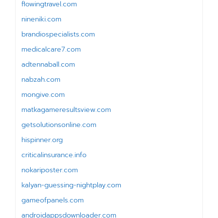
flowingtravel.com
nineniki.com
brandiospecialists.com
medicalcare7.com
adtennaball.com
nabzah.com
mongive.com
matkagameresultsview.com
getsolutionsonline.com
hispinner.org
criticalinsurance.info
nokariposter.com
kalyan-guessing-nightplay.com
gameofpanels.com
androidappsdownloader.com