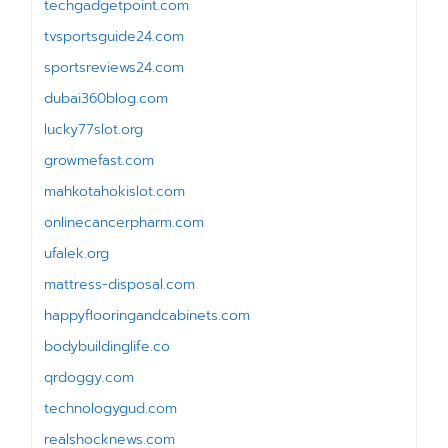
techgadgetpoint.com
tvsportsguide24.com
sportsreviews24.com
dubai360blog.com
lucky77slot.org
growmefast.com
mahkotahokislot.com
onlinecancerpharm.com
ufalek.org
mattress-disposal.com
happyflooringandcabinets.com
bodybuildinglife.co
qrdoggy.com
technologygud.com
realshocknews.com