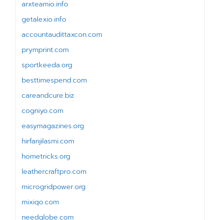
arxteamio.info
getalexio.info
accountaudittaxcon.com
prymprint.com
sportkeeda.org
besttimespend.com
careandcure.biz
cogniyo.com
easymagazines.org
hirfanjilasmi.com
hometricks.org
leathercraftpro.com
microgridpower.org
mixiqo.com
needglobe.com