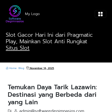
Skip
to
My Logo
content
Slot Gacor Hari Ini dari Pragmatic
Play, Mainkan Slot Anti Rungkat
Situs Slot
Home
Blog
November 14, 2025
Temukan Daya Tarik Lazawin:
Destinasi yang Berbeda dari
yang Lain
Di:
admin@softwaredegimnasios.com