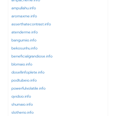
ampacheme.info
ampullahu.info
aromaxme.info
asserthatecontrast.info
atenderme.info
bangumiio.info
bekosunhu.info
beneficialgrandiose.info
blomaio.info
dosellinfoplete.info
podtubeio.info
powerfulvolatile.info
qvidsio.info
shumaio.info
slotherio.info