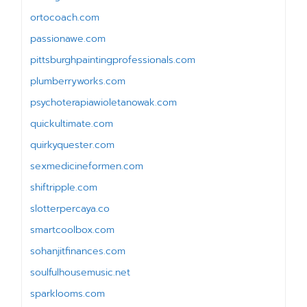
ortocoach.com
passionawe.com
pittsburghpaintingprofessionals.com
plumberryworks.com
psychoterapiawioletanowak.com
quickultimate.com
quirkyquester.com
sexmedicineformen.com
shiftripple.com
slotterpercaya.co
smartcoolbox.com
sohanjitfinances.com
soulfulhousemusic.net
sparklooms.com