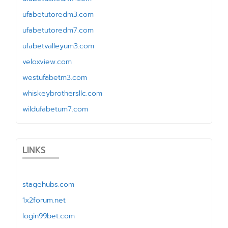
ufabetutoredm3.com
ufabetutoredm7.com
ufabetvalleyum3.com
veloxview.com
westufabetm3.com
whiskeybrothersllc.com
wildufabetum7.com
LINKS
stagehubs.com
1x2forum.net
login99bet.com