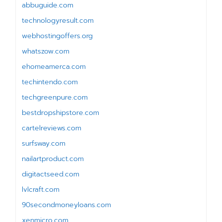
abbuguide.com
technologyresult.com
webhostingoffers.org
whatszow.com
ehomeamerca.com
techintendo.com
techgreenpure.com
bestdropshipstore.com
cartelreviews.com
surfsway.com
nailartproduct.com
digitactseed.com
lvlcraft.com
90secondmoneyloans.com
xenmicro.com