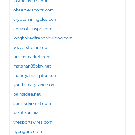
fasthokivip2.com
observersports.com
cryptominingplus.com
aquinoticiaspe.com
longhairedfrenchbulldog.com
lawyersforhire.co
businemarket.com
matahari88play.net
moneydescriptor.com
youthsmagazine.com
painaidee.net
sportsdarkest.com
webtoon.biz
thesportswires.com
hyungpro.com