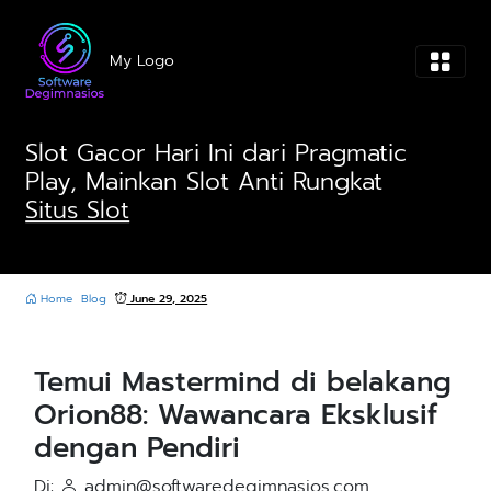
Skip
to
My Logo
content
Slot Gacor Hari Ini dari Pragmatic
Play, Mainkan Slot Anti Rungkat
Situs Slot
Home
Blog
June 29, 2025
Temui Mastermind di belakang
Orion88: Wawancara Eksklusif
dengan Pendiri
Di:
admin@softwaredegimnasios.com