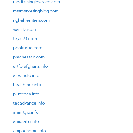
mediamingleseaco.com
mtsmarketingblog.com
nghekiemtien.com
wasirku.com
tejas24.com
poolturbo.com
prachestait.com
artforafghans.info
airvendio.info
healthexe.info
puretecx.info
tecadvance.info
aminityio.info
amiolahu.info
ampacheme.info