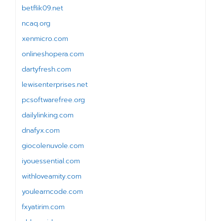
betflik09.net
ncaq.org
xenmicro.com
onlineshopera.com
dartyfresh.com
lewisenterprises.net
pcsoftwarefree.org
dailylinking.com
dnafyx.com
giocolenuvole.com
iyouessential.com
withloveamity.com
youlearncode.com
fxyatirim.com