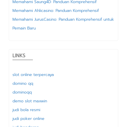
Memahami Saung4D: Panduan Komprehensif
Memahami Ahlicasino: Panduan Komprehensif
Memahami JurusCasino: Panduan Komprehensif untuk
Pemain Baru
LINKS
slot online terpercaya
domino qq
dominoqq
demo slot maxwin
judi bola resmi
judi poker online