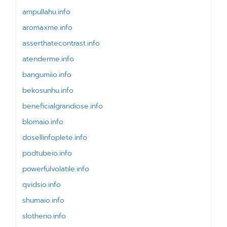
ampullahu.info
aromaxme.info
asserthatecontrast.info
atenderme.info
bangumiio.info
bekosunhu.info
beneficialgrandiose.info
blomaio.info
dosellinfoplete.info
podtubeio.info
powerfulvolatile.info
qvidsio.info
shumaio.info
slotherio.info