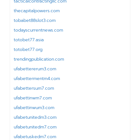
tacticalcontractingllc.com
thecapitalpowers.com
tobabet88slot3.com
todayscurrentnews.com
totobet77.asia
totobet77.org
trendingpublication.com
ufabettererum3.com
ufabettermentm4.com
ufabettersum7.com
ufabettinwm7.com
ufabettinwum3.com
ufabetunitedm3.com
ufabetunitedm7.com
ufabetuskedm7.com