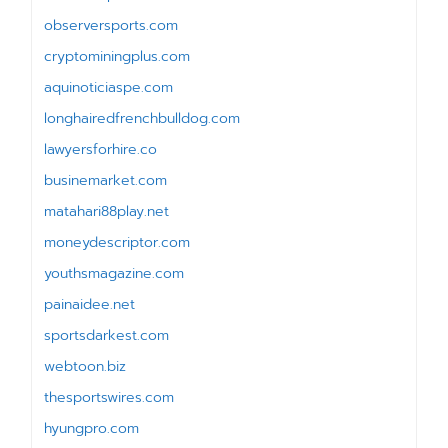
observersports.com
cryptominingplus.com
aquinoticiaspe.com
longhairedfrenchbulldog.com
lawyersforhire.co
businemarket.com
matahari88play.net
moneydescriptor.com
youthsmagazine.com
painaidee.net
sportsdarkest.com
webtoon.biz
thesportswires.com
hyungpro.com