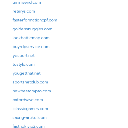
umailsend.com
retarys.com
fasterformationcpf.com
goldensnuggles.com
lookbattlemap.com
buyrdpservice.com
yesport.net
tostylo.com
yougetthat.net
sportsnetclub.com
newbestcrypto.com
oxfordsave.com
iclassicgames.com
saung-artikel.com
fasthokivip2.com