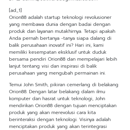
[ad_1]
Orion88 adalah startup teknologi revolusioner
yang membawa dunia dengan badai dengan
produk dan layanan mutakhirnya. Tetapi apakah
Anda pernah bertanya -tanya siapa dalang di
balik perusahaan inovatif ini? Hari ini, kami
memiliki kesempatan eksklusif untuk duduk
bersama pendiri Orion88 dan mempelajari lebih
lanjut tentang visi dan inspirasi di balik
perusahaan yang mengubah permainan ini.
Temui John Smith, pikiran cemerlang di belakang
Orion88. Dengan latar belakang dalam ilmu
komputer dan hasrat untuk teknologi, John
mendirikan Orion88 dengan tujuan menciptakan
produk yang akan merevolusi cara kita
berinteraksi dengan teknologi. Visinya adalah
menciptakan produk yang akan terintegrasi