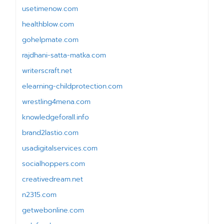
usetimenow.com
healthblow.com
gohelpmate.com
rajdhani-satta-matka.com
writerscraft.net
elearning-childprotection.com
wrestling4mena.com
knowledgeforall.info
brand2lastio.com
usadigitalservices.com
socialhoppers.com
creativedream.net
n2315.com
getwebonline.com