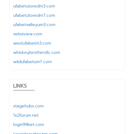
ufabetutoredm3.com
ufabetutoredm7.com
ufabetvalleyum3.com
veloxview.com
westufabetm3.com
whiskeybrothersllc.com
wildufabetum7.com
LINKS
stagehubs.com
1x2forum.net
login99bet.com
secretcourtesans.com