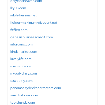
onlyfansheaven.com
lky08.com
ralph-fiennes.net
fielder-maximum-discount.net
fitfllex.com
genesisbusinesscredit.com
inforuang.com
kindsmarket.com
luvelylife.com
macramb.com
mypet-diary.com
oxweekly.com
panamacitydeckcontractors.com
westfashions.com
toolshandy.com