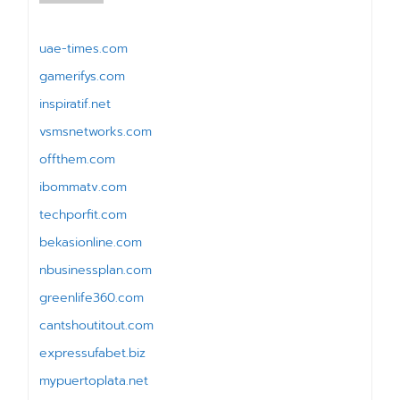
uae-times.com
gamerifys.com
inspiratif.net
vsmsnetworks.com
offthem.com
ibommatv.com
techporfit.com
bekasionline.com
nbusinessplan.com
greenlife360.com
cantshoutitout.com
expressufabet.biz
mypuertoplata.net