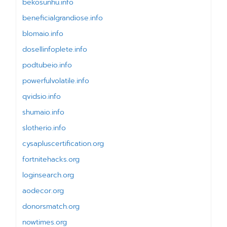
bekosunhu.info
beneficialgrandiose.info
blomaio.info
dosellinfoplete.info
podtubeio.info
powerfulvolatile.info
qvidsio.info
shumaio.info
slotherio.info
cysapluscertification.org
fortnitehacks.org
loginsearch.org
aodecor.org
donorsmatch.org
nowtimes.org