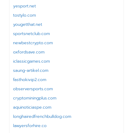
yesport.net
tostylo.com
yougetthat.net
sportsnetclub.com
newbestcrypto.com
oxfordsave.com
iclassicgames.com
saung-artikel.com
fasthokivip2.com
observersports.com
cryptominingplus.com
aquinoticiaspe.com
longhairedfrenchbulldog.com
lawyersforhire.co