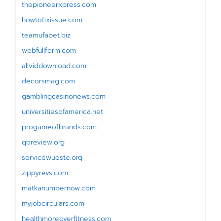
thepioneerxpress.com
howtofixissue.com
teamufabet.biz
webfullform.com
allviddownload.com
decorsmag.com
gamblingcasinonews.com
universitiesofamerica.net
progameofbrands.com
qbreview.org
servicewueste.org
zippyrevs.com
matkanumbernow.com
myjobcirculars.com
healthmoreoverfitness.com