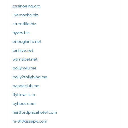
casinoeing.org
livemocha.biz
streetlife.biz
hyves.biz
enoughinfo.net
pinhive.net
warnabet.net
bollym4u.me
bolly2tollyblog.me
pandaclub.me
flyttevask.io
byhous.com
hartfordplazahotel.com
m-918kissapk.com