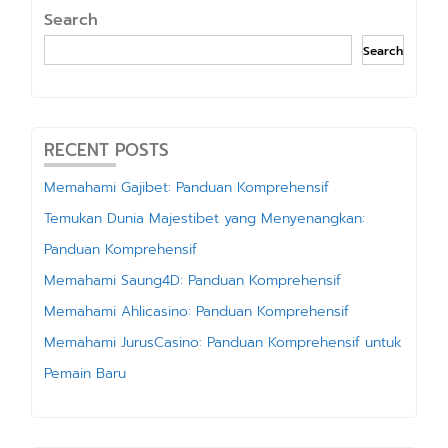
Search
Search
RECENT POSTS
Memahami Gajibet: Panduan Komprehensif
Temukan Dunia Majestibet yang Menyenangkan:
Panduan Komprehensif
Memahami Saung4D: Panduan Komprehensif
Memahami Ahlicasino: Panduan Komprehensif
Memahami JurusCasino: Panduan Komprehensif untuk
Pemain Baru