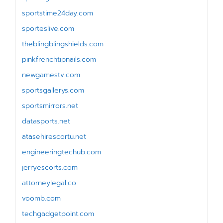
sportstime24day.com
sporteslive.com
theblingblingshields.com
pinkfrenchtipnails.com
newgamestv.com
sportsgallerys.com
sportsmirrors.net
datasports.net
atasehirescortu.net
engineeringtechub.com
jerryescorts.com
attorneylegal.co
voomb.com
techgadgetpoint.com