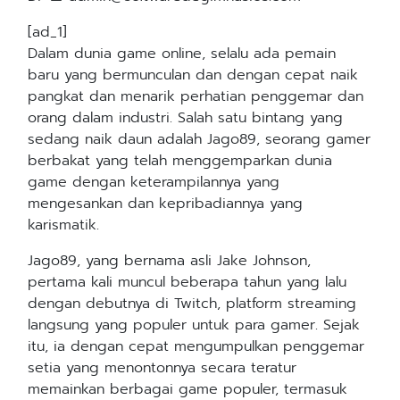
[ad_1]
Dalam dunia game online, selalu ada pemain
baru yang bermunculan dan dengan cepat naik
pangkat dan menarik perhatian penggemar dan
orang dalam industri. Salah satu bintang yang
sedang naik daun adalah Jago89, seorang gamer
berbakat yang telah menggemparkan dunia
game dengan keterampilannya yang
mengesankan dan kepribadiannya yang
karismatik.
Jago89, yang bernama asli Jake Johnson,
pertama kali muncul beberapa tahun yang lalu
dengan debutnya di Twitch, platform streaming
langsung yang populer untuk para gamer. Sejak
itu, ia dengan cepat mengumpulkan penggemar
setia yang menontonnya secara teratur
memainkan berbagai game populer, termasuk