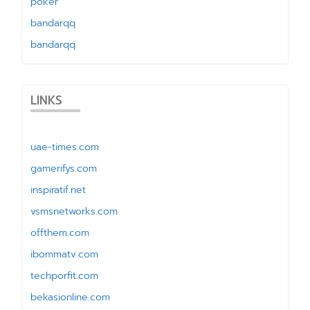
poker
bandarqq
bandarqq
LINKS
uae-times.com
gamerifys.com
inspiratif.net
vsmsnetworks.com
offthem.com
ibommatv.com
techporfit.com
bekasionline.com