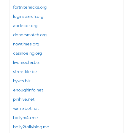
fortnitehacks.org
loginsearch.org
aodecor.org
donorsmatch.org
nowtimes.org
casinoeing.org
livemocha.biz
streetlife.biz
hyves.biz
enoughinfo.net
pinhive.net
warnabet.net
bollym4u.me
bolly2tollyblog.me