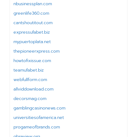
nbusinessplan.com
greenlife360.com
cantshoutitout.com
expressufabet.biz
mypuertoplata.net
thepioneerxpress.com
howtofixissue.com
teamufabet.biz
webfullform.com
allviddownload.com
decorsmag.com
gamblingcasinonews.com
universitiesofamerica.net
progameofbrands.com
qbreview.org