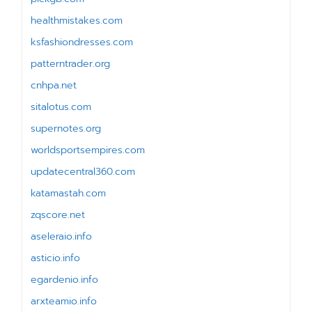
healthmistakes.com
ksfashiondresses.com
patterntrader.org
cnhpa.net
sitalotus.com
supernotes.org
worldsportsempires.com
updatecentral360.com
katamastah.com
zqscore.net
aseleraio.info
asticio.info
egardenio.info
arxteamio.info