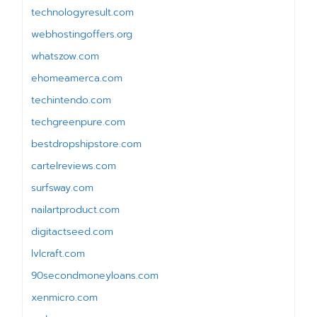
technologyresult.com
webhostingoffers.org
whatszow.com
ehomeamerca.com
techintendo.com
techgreenpure.com
bestdropshipstore.com
cartelreviews.com
surfsway.com
nailartproduct.com
digitactseed.com
lvlcraft.com
90secondmoneyloans.com
xenmicro.com