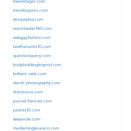
travelstager.com
trendinspires.com
rannyephul.com
reportradar360.com
swaggyfashion.com
taraftariumtv10.com
questionquery.com
bodybuildinglegend.com
brilliant-nails.com
dandr-photography.com
dokteroce.com
journal-francais.com
justintv10.com
lawyerule.com
mediamingleseaco.com