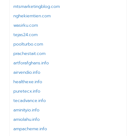
mtsmarketingblog.com
nghekiemtien.com
wasirku.com
tejas24.com
poolturbo.com
prachestait.com
artforafghans.info
airvendio.info
healthexe.info
puretecx.info
tecadvance.info
aminityio.info
amiolahu.info
ampacheme.info