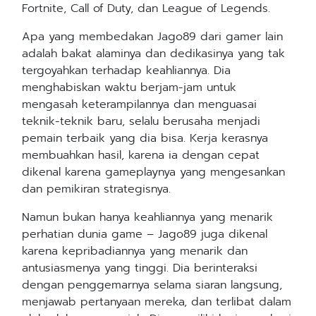
Fortnite, Call of Duty, dan League of Legends.
Apa yang membedakan Jago89 dari gamer lain
adalah bakat alaminya dan dedikasinya yang tak
tergoyahkan terhadap keahliannya. Dia
menghabiskan waktu berjam-jam untuk
mengasah keterampilannya dan menguasai
teknik-teknik baru, selalu berusaha menjadi
pemain terbaik yang dia bisa. Kerja kerasnya
membuahkan hasil, karena ia dengan cepat
dikenal karena gameplaynya yang mengesankan
dan pemikiran strategisnya.
Namun bukan hanya keahliannya yang menarik
perhatian dunia game – Jago89 juga dikenal
karena kepribadiannya yang menarik dan
antusiasmenya yang tinggi. Dia berinteraksi
dengan penggemarnya selama siaran langsung,
menjawab pertanyaan mereka, dan terlibat dalam