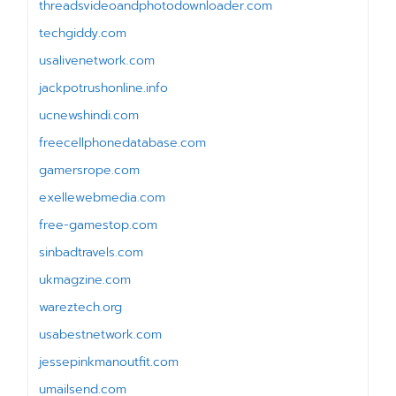
threadsvideoandphotodownloader.com
techgiddy.com
usalivenetwork.com
jackpotrushonline.info
ucnewshindi.com
freecellphonedatabase.com
gamersrope.com
exellewebmedia.com
free-gamestop.com
sinbadtravels.com
ukmagzine.com
wareztech.org
usabestnetwork.com
jessepinkmanoutfit.com
umailsend.com