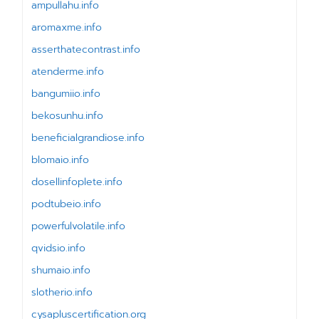
ampullahu.info
aromaxme.info
asserthatecontrast.info
atenderme.info
bangumiio.info
bekosunhu.info
beneficialgrandiose.info
blomaio.info
dosellinfoplete.info
podtubeio.info
powerfulvolatile.info
qvidsio.info
shumaio.info
slotherio.info
cysapluscertification.org