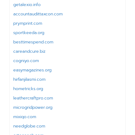
getalexio.info
accountaudittaxcon.com
prymprint.com
sportkeeda.org
besttimespend.com
careandcure.biz
cogniyo.com
easymagazines.org
hirfanjilasmi.com
hometricks.org
leathercraftpro.com
microgridpower.org
mixiqo.com
needglobe.com