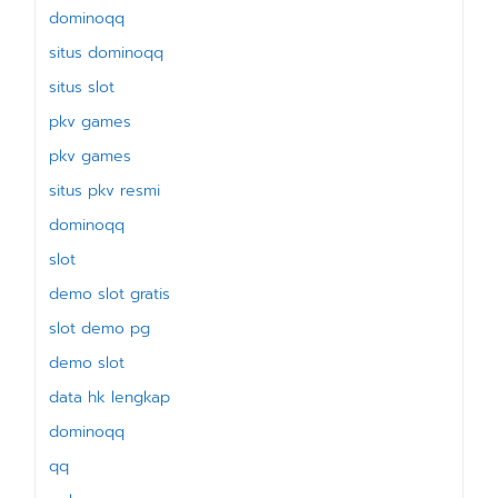
dominoqq
situs dominoqq
situs slot
pkv games
pkv games
situs pkv resmi
dominoqq
slot
demo slot gratis
slot demo pg
demo slot
data hk lengkap
dominoqq
qq