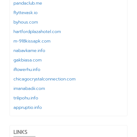
pandaclub.me
flyttevask.io
byhous.com
hartfordplazahotel.com
m-918kissapk.com
nabavkame.info
gakbiasa.com
iflowerhu.info
chicagocrystalconnection.com
imanabadii.com
trilipohu.info
appruptio.info
LINKS