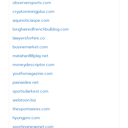
observersports.com
cryptominingplus.com
aquinoticiaspe.com
longhairedfrenchbulldog.com
lawyersforhire.co
businemarket.com
matahari88play.net
moneydescriptor.com
youthsmagazine.com
painaidee.net
sportsdarkest.com
webtoon.biz
thesportswires.com
hyungpro.com
sportingnewsnet.com