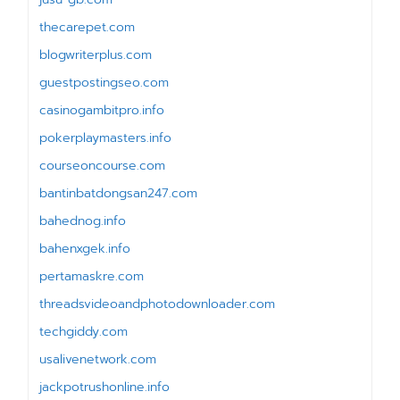
thecarepet.com
blogwriterplus.com
guestpostingseo.com
casinogambitpro.info
pokerplaymasters.info
courseoncourse.com
bantinbatdongsan247.com
bahednog.info
bahenxgek.info
pertamaskre.com
threadsvideoandphotodownloader.com
techgiddy.com
usalivenetwork.com
jackpotrushonline.info