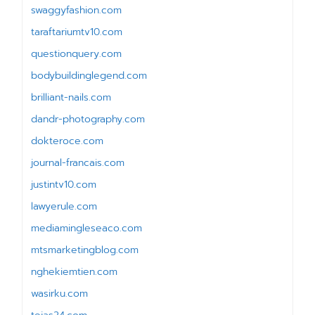
swaggyfashion.com
taraftariumtv10.com
questionquery.com
bodybuildinglegend.com
brilliant-nails.com
dandr-photography.com
dokteroce.com
journal-francais.com
justintv10.com
lawyerule.com
mediamingleseaco.com
mtsmarketingblog.com
nghekiemtien.com
wasirku.com