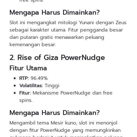
free spins.
Mengapa Harus Dimainkan?
Slot ini mengangkat mitologi Yunani dengan Zeus
sebagai karakter utama. Fitur pengganda besar
dan putaran gratis menawarkan peluang
kemenangan besar.
2. Rise of Giza PowerNudge
Fitur Utama
RTP:
96.49%
Volatilitas:
Tinggi
Fitur:
Mekanisme PowerNudge dan free
spins.
Mengapa Harus Dimainkan?
Mengambil tema Mesir kuno, slot ini menonjol
dengan fitur PowerNudge yang memungkinkan