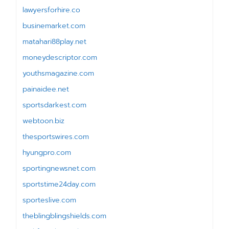
lawyersforhire.co
businemarket.com
matahari88play.net
moneydescriptor.com
youthsmagazine.com
painaidee.net
sportsdarkest.com
webtoon.biz
thesportswires.com
hyungpro.com
sportingnewsnet.com
sportstime24day.com
sporteslive.com
theblingblingshields.com