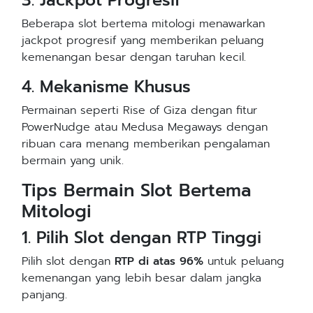
3. Jackpot Progresif
Beberapa slot bertema mitologi menawarkan
jackpot progresif yang memberikan peluang
kemenangan besar dengan taruhan kecil.
4. Mekanisme Khusus
Permainan seperti Rise of Giza dengan fitur
PowerNudge atau Medusa Megaways dengan
ribuan cara menang memberikan pengalaman
bermain yang unik.
Tips Bermain Slot Bertema
Mitologi
1. Pilih Slot dengan RTP Tinggi
Pilih slot dengan
RTP di atas 96%
untuk peluang
kemenangan yang lebih besar dalam jangka
panjang.