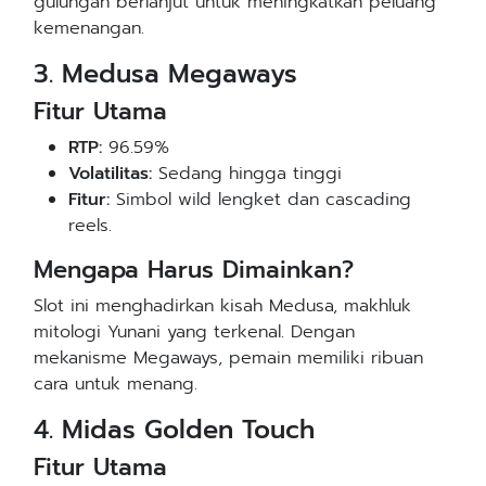
gulungan berlanjut untuk meningkatkan peluang
kemenangan.
3. Medusa Megaways
Fitur Utama
RTP:
96.59%
Volatilitas:
Sedang hingga tinggi
Fitur:
Simbol wild lengket dan cascading
reels.
Mengapa Harus Dimainkan?
Slot ini menghadirkan kisah Medusa, makhluk
mitologi Yunani yang terkenal. Dengan
mekanisme Megaways, pemain memiliki ribuan
cara untuk menang.
4. Midas Golden Touch
Fitur Utama