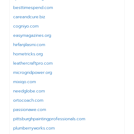
besttimespend.com
careandcure.biz
cogniyo.com
easymagazines.org
hirfanjilasmi.com
hometricks.org
leathercraftpro.com
microgridpower.org
mixiqo.com
needglobe.com
ortocoach.com
passionawe.com
pittsburghpaintingprofessionals.com
plumberryworks.com