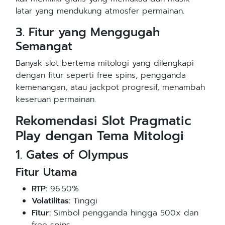
latar yang mendukung atmosfer permainan.
3. Fitur yang Menggugah
Semangat
Banyak slot bertema mitologi yang dilengkapi
dengan fitur seperti free spins, pengganda
kemenangan, atau jackpot progresif, menambah
keseruan permainan.
Rekomendasi Slot Pragmatic
Play dengan Tema Mitologi
1. Gates of Olympus
Fitur Utama
RTP:
96.50%
Volatilitas:
Tinggi
Fitur:
Simbol pengganda hingga 500x dan