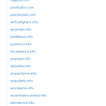
tejas24.com
poolturbo.com
prachestait.com
artforafghans.info
airvendio.info
healthexe.info
puretecx.info
tecadvance.info
aminityio.info
amiolahu.info
ampacheme.info
ampullahu.info
aromaxme.info
asserthatecontrast.info
atenderme.info