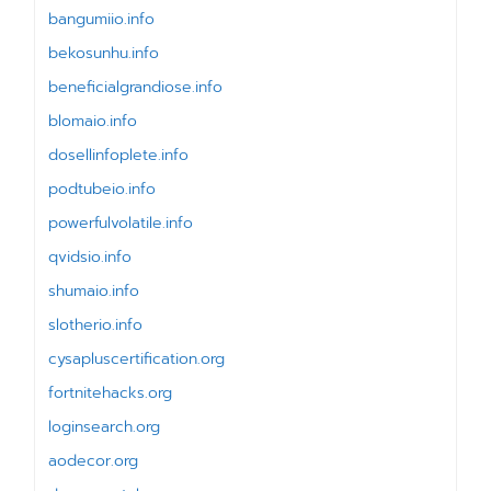
bangumiio.info
bekosunhu.info
beneficialgrandiose.info
blomaio.info
dosellinfoplete.info
podtubeio.info
powerfulvolatile.info
qvidsio.info
shumaio.info
slotherio.info
cysapluscertification.org
fortnitehacks.org
loginsearch.org
aodecor.org