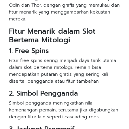
Odin dan Thor, dengan grafis yang memukau dan
fitur menarik yang menggambarkan kekuatan
mereka.
Fitur Menarik dalam Slot
Bertema Mitologi
1. Free Spins
Fitur free spins sering menjadi daya tarik utama
dalam slot bertema mitologi. Pemain bisa
mendapatkan putaran gratis yang sering kali
disertai pengganda atau fitur tambahan.
2. Simbol Pengganda
Simbol pengganda meningkatkan nilai
kemenangan pemain, terutama jika digabungkan
dengan fitur lain seperti cascading reels.