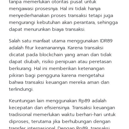
tanpa memerlukan otoritas pusat untuk
mengawasi prosesnya. Hal ini tidak hanya
menyederhanakan proses transaksi tetapi juga
mengurangi kebutuhan akan perantara, sehingga
dapat menurunkan biaya transaksi.
Salah satu manfaat utama menggunakan IDR89
adalah fitur keamanannya. Karena transaksi
dicatat pada blockchain yang aman dan tidak
dapat diubah, risiko penipuan atau peretasan
berkurang. Hal ini memberikan ketenangan
pikiran bagi pengguna karena mengetahui
bahwa transaksi keuangan mereka aman dan
terlindungi.
Keuntungan lain menggunakan Rp89 adalah
kecepatan dan efisiensinya. Transaksi keuangan
tradisional memerlukan waktu berhari-hari untuk
diproses, terutama jika berhubungan dengan
transfer internasional. Dengan Rp89, transaksi