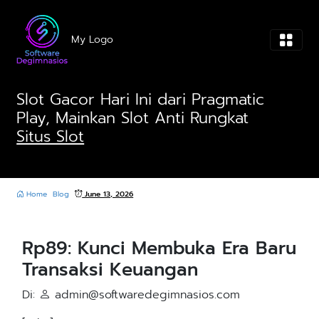
Skip
to
My Logo
content
Slot Gacor Hari Ini dari Pragmatic
Play, Mainkan Slot Anti Rungkat
Situs Slot
Home
Blog
June 13, 2026
Rp89: Kunci Membuka Era Baru
Transaksi Keuangan
Di:
admin@softwaredegimnasios.com