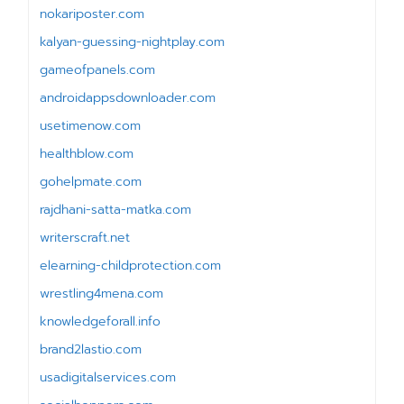
nokariposter.com
kalyan-guessing-nightplay.com
gameofpanels.com
androidappsdownloader.com
usetimenow.com
healthblow.com
gohelpmate.com
rajdhani-satta-matka.com
writerscraft.net
elearning-childprotection.com
wrestling4mena.com
knowledgeforall.info
brand2lastio.com
usadigitalservices.com