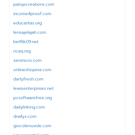
patsyscreations.com
income4proof.com
educaritas.org
lensajelajah.com
betflik09.net
ncaq.org
xenmicro.com
onlineshopera.com
dartyfresh.com
lewisenterprises.net
pcsoftwarefree.org
dailylinking.com
dnafyx.com
giocolenuvole.com