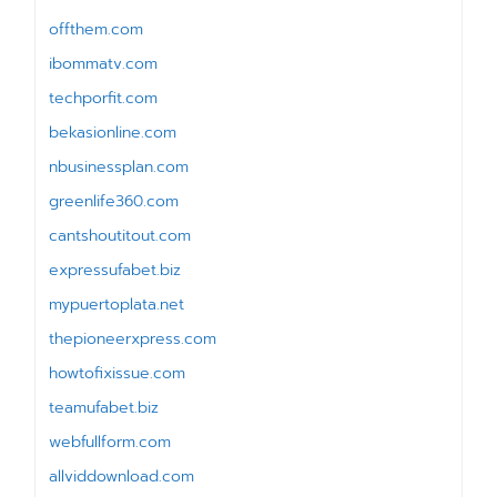
offthem.com
ibommatv.com
techporfit.com
bekasionline.com
nbusinessplan.com
greenlife360.com
cantshoutitout.com
expressufabet.biz
mypuertoplata.net
thepioneerxpress.com
howtofixissue.com
teamufabet.biz
webfullform.com
allviddownload.com