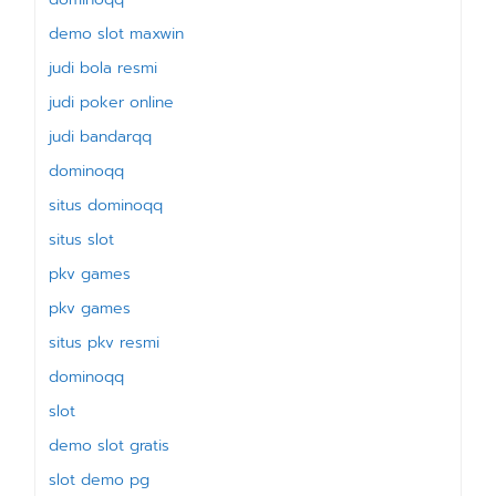
demo slot maxwin
judi bola resmi
judi poker online
judi bandarqq
dominoqq
situs dominoqq
situs slot
pkv games
pkv games
situs pkv resmi
dominoqq
slot
demo slot gratis
slot demo pg