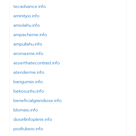
tecadvance.info
aminityio.info
amiolahu.info
ampacheme.info
ampullahu.info
aromaxme.info
asserthatecontrast.info
atenderme.info
bangumiio.info
bekosunhu.info
beneficialgrandiose.info
blomaio.info
dosellinfoplete.info
podtubeio.info