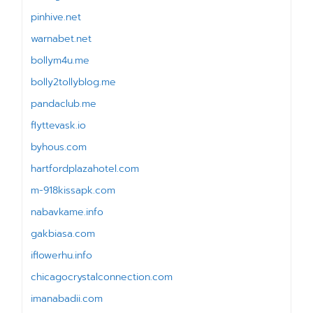
pinhive.net
warnabet.net
bollym4u.me
bolly2tollyblog.me
pandaclub.me
flyttevask.io
byhous.com
hartfordplazahotel.com
m-918kissapk.com
nabavkame.info
gakbiasa.com
iflowerhu.info
chicagocrystalconnection.com
imanabadii.com