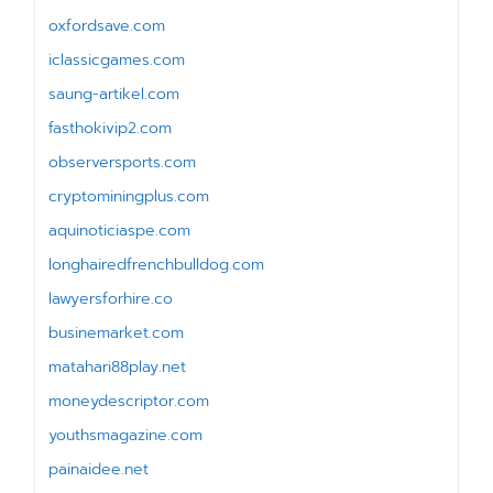
oxfordsave.com
iclassicgames.com
saung-artikel.com
fasthokivip2.com
observersports.com
cryptominingplus.com
aquinoticiaspe.com
longhairedfrenchbulldog.com
lawyersforhire.co
businemarket.com
matahari88play.net
moneydescriptor.com
youthsmagazine.com
painaidee.net