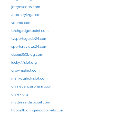
jerryescorts.com
attorneylegal.co
voomb.com
techgadgetpoint.com
tvsportsguide24.com
sportsreviews24.com
dubai360blog.com
lucky77slot.org
growmefast.com
mahkotahokislot.com
onlinecancerpharm.com
ufalek.org
mattress-disposal.com
happyflooringandcabinets.com