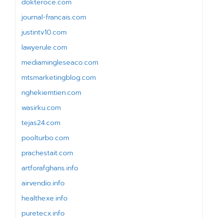
dokteroce.com
journal-francais.com
justintv10.com
lawyerule.com
mediamingleseaco.com
mtsmarketingblog.com
nghekiemtien.com
wasirku.com
tejas24.com
poolturbo.com
prachestait.com
artforafghans.info
airvendio.info
healthexe.info
puretecx.info