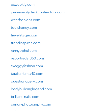
oxweekly.com
panamacitydeckcontractors.com
westfashions.com
toolshandy.com
travelstager.com
trendinspires.com
rannyephul.com
reportradar360.com
swaggyfashion.com
taraftariumtv10.com
questionquery.com
bodybuildinglegend.com
brilliant-nails.com
dandr-photography.com