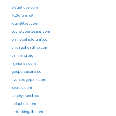
stagehubs.com
1x2forum.net
login99bet.com
secretcourtesans.com
onlinebahisforum1.com
chicagoheadline.com
camming.org
rajalion88.com
goupuntacana.com
riversedgepark.com
zaseez.com
catchycrunch.com
nofaphub.com
nefertitingalls.com