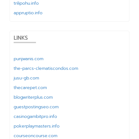
trilipohu.info
appruptio.info
LINKS
punjwanis.com
the-parcs-clematiscondos.com
jusu-gb.com
thecarepet.com
blogwriterplus.com
guestpostingseo.com
casinogambitpro.info
pokerplaymasters.info
courseoncourse.com