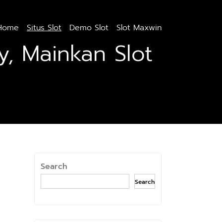
Home
Situs Slot
Demo Slot
Slot Maxwin
y, Mainkan Slot
Search
Search