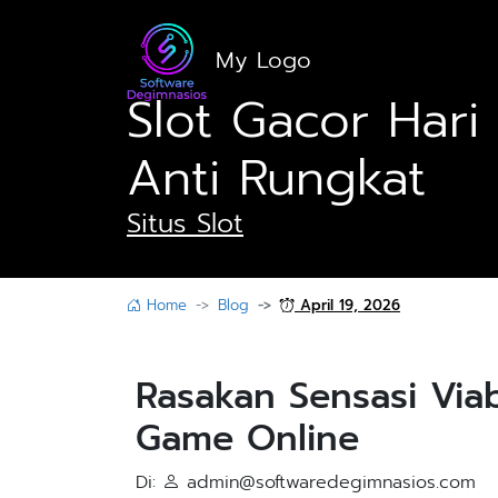
Skip
to
My Logo
content
Slot Gacor Hari 
Anti Rungkat
Situs Slot
Home
Blog
April 19, 2026
Rasakan Sensasi Vi
Game Online
Di:
admin@softwaredegimnasios.com