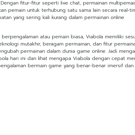
Dengan fitur-fitur seperti live chat, permainan multipemai
an pemain untuk terhubung satu sama lain secara real-ti
atan yang sering kali kurang dalam permainan online
berpengalaman atau pemain biasa, Viabola memiliki ses
knologi mutakhir, beragam permainan, dan fitur permain
pengubah permainan dalam dunia game online. Jadi meng
ola hari ini dan lihat mengapa Viabola dengan cepat me
pengalaman bermain game yang benar-benar imersif dan