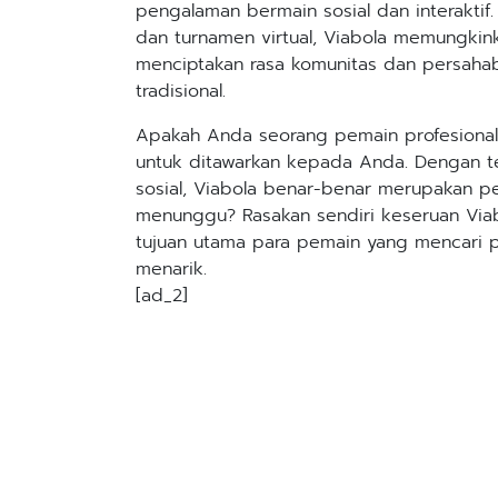
pengalaman bermain sosial dan interaktif. 
dan turnamen virtual, Viabola memungkink
menciptakan rasa komunitas dan persahab
tradisional.
Apakah Anda seorang pemain profesional 
untuk ditawarkan kepada Anda. Dengan te
sosial, Viabola benar-benar merupakan 
menunggu? Rasakan sendiri keseruan Viab
tujuan utama para pemain yang mencari 
menarik.
[ad_2]