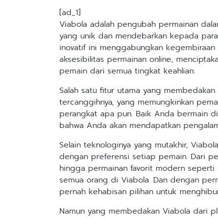
[ad_1]
Viabola adalah pengubah permainan dal
yang unik dan mendebarkan kepada para 
inovatif ini menggabungkan kegembiraan
aksesibilitas permainan online, mencip
pemain dari semua tingkat keahlian.
Salah satu fitur utama yang membedakan V
tercanggihnya, yang memungkinkan pemain
perangkat apa pun. Baik Anda bermain di 
bahwa Anda akan mendapatkan pengalaman
Selain teknologinya yang mutakhir, Viab
dengan preferensi setiap pemain. Dari per
hingga permainan favorit modern seperti 
semua orang di Viabola. Dan dengan perm
pernah kehabisan pilihan untuk menghibu
Namun yang membedakan Viabola dari pla