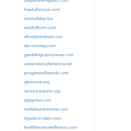
thepioneerxpress.com
howtofixissue.com
teamufabet.biz
webfullform.com
allviddownload.com
decorsmag.com
gamblingcasinonews.com
universitiesofamerica.net
progameofbrands.com
qbreview.org
servicewueste.org
zippyrevs.com
matkanumbernow.com
myjobcirculars.com
healthmoreoverfitness.com