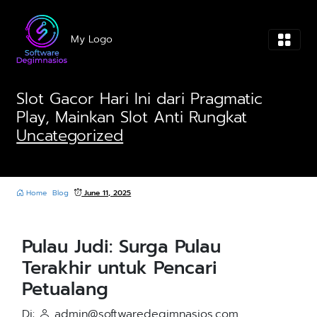
Skip
to
My Logo
content
Slot Gacor Hari Ini dari Pragmatic
Play, Mainkan Slot Anti Rungkat
Uncategorized
Home
Blog
June 11, 2025
Pulau Judi: Surga Pulau
Terakhir untuk Pencari
Petualang
Di:
admin@softwaredegimnasios.com