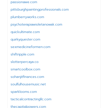
passionawe.com
pittsburghpaintingprofessionals.com
plumberryworks.com
psychoterapiawioletanowak.com
quickultimate.com
quirkyquester.com
sexmedicineformen.com
shiftripple.com
slotterpercaya.co
smartcoolbox.com
sohanjitfinances.com
soulfulhousemusic.net
sparklooms.com
tacticalcontractingllc.com
thecapitalpowers.com