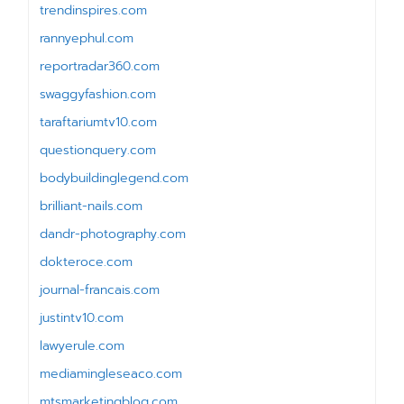
trendinspires.com
rannyephul.com
reportradar360.com
swaggyfashion.com
taraftariumtv10.com
questionquery.com
bodybuildinglegend.com
brilliant-nails.com
dandr-photography.com
dokteroce.com
journal-francais.com
justintv10.com
lawyerule.com
mediamingleseaco.com
mtsmarketingblog.com