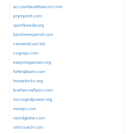
accountaudittaxcon.com
prymprint.com
sportkeeda.org
besttimespend.com
careandcure.biz
cogniyo.com
easymagazines.org
hirfanjilasmi.com
hometricks.org
leathercraftpro.com
microgridpower.org
mixiqo.com
needglobe.com
ortocoach.com