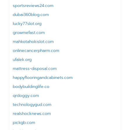
sportsreviews24.com
dubai360blog.com
lucky77slot.org
growmefast.com
mahkotahokislot.com
onlinecancerpharm.com
ufalek.org
mattress-disposal.com
happyflooringandcabinets.com
bodybuildinglife.co
qrdoggy.com
technologygud.com
realshocknews.com
pickgb.com