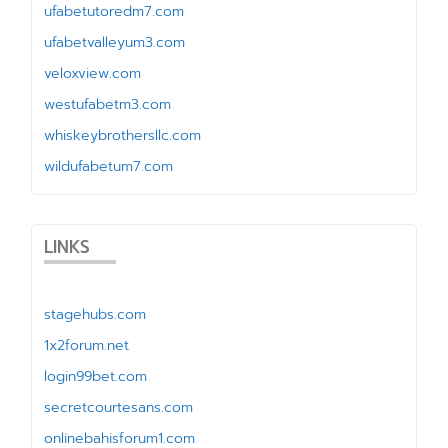
ufabetutoredm7.com
ufabetvalleyum3.com
veloxview.com
westufabetm3.com
whiskeybrothersllc.com
wildufabetum7.com
LINKS
stagehubs.com
1x2forum.net
login99bet.com
secretcourtesans.com
onlinebahisforum1.com