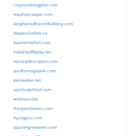
cryptominingplus.com
aquinoticiaspe.com
longhairedfrenchbulldog.com
lawyersforhire.co
businemarket.com
matahari88play.net
moneydescriptor.com
youthsmagazine.com
painaidee.net
sportsdarkest.com
webtoon.biz
thesportswires.com
hyungpro.com
sportingnewsnet.com