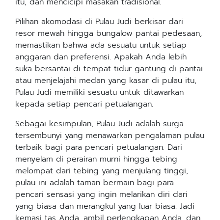
itu, dan mencicipi masakan tradisional.
Pilihan akomodasi di Pulau Judi berkisar dari
resor mewah hingga bungalow pantai pedesaan,
memastikan bahwa ada sesuatu untuk setiap
anggaran dan preferensi. Apakah Anda lebih
suka bersantai di tempat tidur gantung di pantai
atau menjelajahi medan yang kasar di pulau itu,
Pulau Judi memiliki sesuatu untuk ditawarkan
kepada setiap pencari petualangan.
Sebagai kesimpulan, Pulau Judi adalah surga
tersembunyi yang menawarkan pengalaman pulau
terbaik bagi para pencari petualangan. Dari
menyelam di perairan murni hingga tebing
melompat dari tebing yang menjulang tinggi,
pulau ini adalah taman bermain bagi para
pencari sensasi yang ingin melarikan diri dari
yang biasa dan merangkul yang luar biasa. Jadi
kemasi tas Anda, ambil perlengkapan Anda, dan