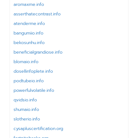
aromaxme.info
asserthatecontrast.info
atenderme.info
bangumiio.info
bekosunhu.info
beneficialgrandiose.info
blomaio.info
dosellinfoplete.info
podtubeio.info
powerfulvolatile.info
qvidsio.info
shumaio.info
slotherio.info
cysapluscertification.org