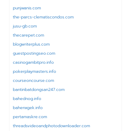
punjwanis.com
the-parcs-clematiscondos.com
jusu-gb.com
thecarepet.com
blogwriterplus.com
guestpostingseo.com
casinogambitpro.info
pokerplaymasters.info
courseoncourse.com
bantinbatdongsan247.com
bahednog.info
bahenxgek.info
pertamaskre.com
threadsvideoandphotodownloader.com