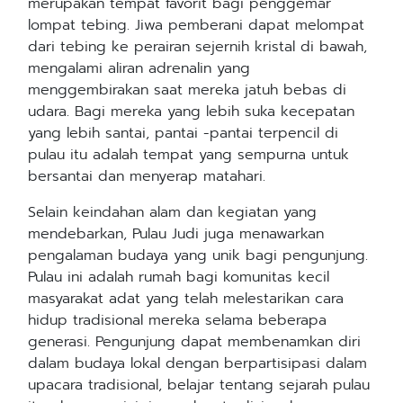
merupakan tempat favorit bagi penggemar
lompat tebing. Jiwa pemberani dapat melompat
dari tebing ke perairan sejernih kristal di bawah,
mengalami aliran adrenalin yang
menggembirakan saat mereka jatuh bebas di
udara. Bagi mereka yang lebih suka kecepatan
yang lebih santai, pantai -pantai terpencil di
pulau itu adalah tempat yang sempurna untuk
bersantai dan menyerap matahari.
Selain keindahan alam dan kegiatan yang
mendebarkan, Pulau Judi juga menawarkan
pengalaman budaya yang unik bagi pengunjung.
Pulau ini adalah rumah bagi komunitas kecil
masyarakat adat yang telah melestarikan cara
hidup tradisional mereka selama beberapa
generasi. Pengunjung dapat membenamkan diri
dalam budaya lokal dengan berpartisipasi dalam
upacara tradisional, belajar tentang sejarah pulau