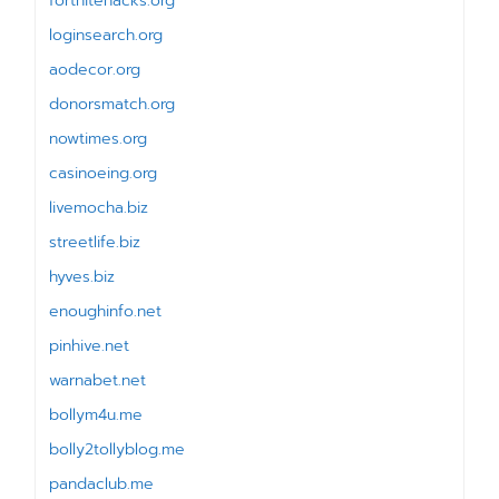
fortnitehacks.org
loginsearch.org
aodecor.org
donorsmatch.org
nowtimes.org
casinoeing.org
livemocha.biz
streetlife.biz
hyves.biz
enoughinfo.net
pinhive.net
warnabet.net
bollym4u.me
bolly2tollyblog.me
pandaclub.me