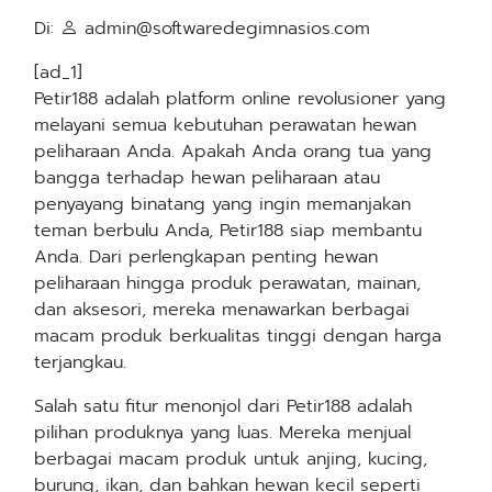
Di:
admin@softwaredegimnasios.com
[ad_1]
Petir188 adalah platform online revolusioner yang
melayani semua kebutuhan perawatan hewan
peliharaan Anda. Apakah Anda orang tua yang
bangga terhadap hewan peliharaan atau
penyayang binatang yang ingin memanjakan
teman berbulu Anda, Petir188 siap membantu
Anda. Dari perlengkapan penting hewan
peliharaan hingga produk perawatan, mainan,
dan aksesori, mereka menawarkan berbagai
macam produk berkualitas tinggi dengan harga
terjangkau.
Salah satu fitur menonjol dari Petir188 adalah
pilihan produknya yang luas. Mereka menjual
berbagai macam produk untuk anjing, kucing,
burung, ikan, dan bahkan hewan kecil seperti