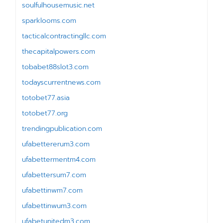
soulfulhousemusic.net
sparklooms.com
tacticalcontractingllc.com
thecapitalpowers.com
tobabet88slot3.com
todayscurrentnews.com
totobet77.asia
totobet77.org
trendingpublication.com
ufabettererum3.com
ufabettermentm4.com
ufabettersum7.com
ufabettinwm7.com
ufabettinwum3.com
ufabetunitedm3.com