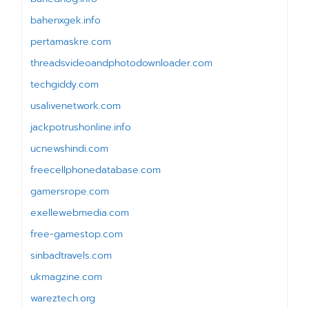
bahenxgek.info
pertamaskre.com
threadsvideoandphotodownloader.com
techgiddy.com
usalivenetwork.com
jackpotrushonline.info
ucnewshindi.com
freecellphonedatabase.com
gamersrope.com
exellewebmedia.com
free-gamestop.com
sinbadtravels.com
ukmagzine.com
wareztech.org