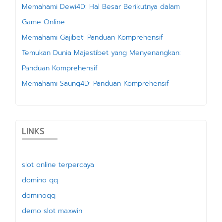
Memahami Dewi4D: Hal Besar Berikutnya dalam
Game Online
Memahami Gajibet: Panduan Komprehensif
Temukan Dunia Majestibet yang Menyenangkan:
Panduan Komprehensif
Memahami Saung4D: Panduan Komprehensif
LINKS
slot online terpercaya
domino qq
dominoqq
demo slot maxwin