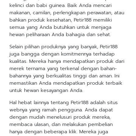
kelinci dan babi guinea. Baik Anda mencari
makanan, camilan, perlengkapan perawatan, atau
bahkan produk kesehatan, Petir188 memiliki
semua yang Anda butuhkan untuk menjaga
hewan peliharaan Anda bahagia dan sehat.
Selain pilihan produknya yang banyak, Petir188
juga bangga dengan komitmennya terhadap
kualitas. Mereka hanya mendapatkan produk dari
merek ternama yang terkenal dengan bahan-
bahannya yang berkualitas tinggi dan aman. Ini
memastikan Anda mendapatkan produk terbaik
untuk hewan kesayangan Anda.
Hal hebat lainnya tentang Petir188 adalah situs
webnya yang ramah pengguna. Anda dapat
dengan mudah menelusuri produk mereka,
membaca ulasan, dan melakukan pembelian
hanya dengan beberapa klik. Mereka juga