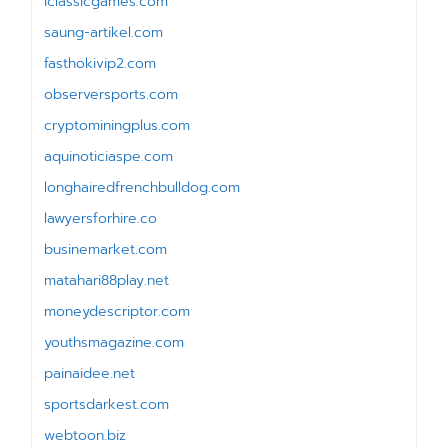
iclassicgames.com
saung-artikel.com
fasthokivip2.com
observersports.com
cryptominingplus.com
aquinoticiaspe.com
longhairedfrenchbulldog.com
lawyersforhire.co
businemarket.com
matahari88play.net
moneydescriptor.com
youthsmagazine.com
painaidee.net
sportsdarkest.com
webtoon.biz