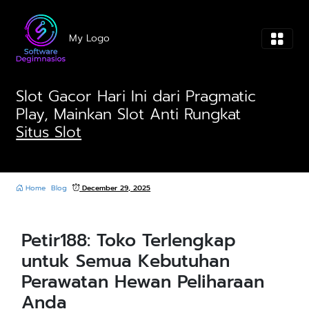
Skip
to
My Logo
content
Slot Gacor Hari Ini dari Pragmatic
Play, Mainkan Slot Anti Rungkat
Situs Slot
Home
Blog
December 29, 2025
Petir188: Toko Terlengkap
untuk Semua Kebutuhan
Perawatan Hewan Peliharaan
Anda