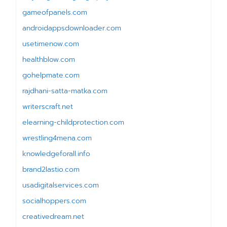
gameofpanels.com
androidappsdownloader.com
usetimenow.com
healthblow.com
gohelpmate.com
rajdhani-satta-matka.com
writerscraft.net
elearning-childprotection.com
wrestling4mena.com
knowledgeforall.info
brand2lastio.com
usadigitalservices.com
socialhoppers.com
creativedream.net