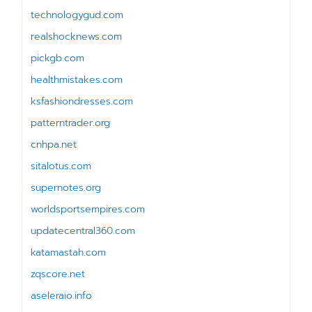
technologygud.com
realshocknews.com
pickgb.com
healthmistakes.com
ksfashiondresses.com
patterntrader.org
cnhpa.net
sitalotus.com
supernotes.org
worldsportsempires.com
updatecentral360.com
katamastah.com
zqscore.net
aseleraio.info