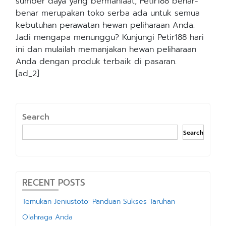
sumber daya yang bermanfaat, Petir188 benar-
benar merupakan toko serba ada untuk semua
kebutuhan perawatan hewan peliharaan Anda.
Jadi mengapa menunggu? Kunjungi Petir188 hari
ini dan mulailah memanjakan hewan peliharaan
Anda dengan produk terbaik di pasaran.
[ad_2]
Search
Search
RECENT POSTS
Temukan Jeniustoto: Panduan Sukses Taruhan
Olahraga Anda