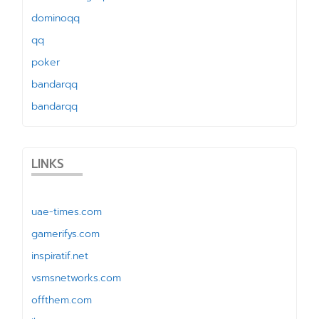
dominoqq
qq
poker
bandarqq
bandarqq
LINKS
uae-times.com
gamerifys.com
inspiratif.net
vsmsnetworks.com
offthem.com