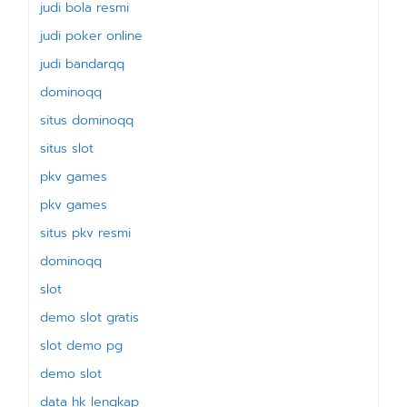
judi bola resmi
judi poker online
judi bandarqq
dominoqq
situs dominoqq
situs slot
pkv games
pkv games
situs pkv resmi
dominoqq
slot
demo slot gratis
slot demo pg
demo slot
data hk lengkap