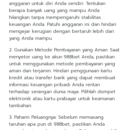
anggaran untuk diri Anda sendiri. Tentukan
berapa banyak uang yang mampu Anda
hilangkan tanpa mempengaruhi stabilitas
keuangan Anda. Patuhi anggaran ini dan hindari
mengejar kerugian dengan bertaruh lebih dari
yang Anda mampu.
2. Gunakan Metode Pembayaran yang Aman: Saat
menyetor uang ke akun 988bet Anda, pastikan
untuk menggunakan metode pembayaran yang
aman dan terjamin. Hindari penggunaan kartu
kredit atau transfer bank yang dapat membuat
informasi keuangan pribadi Anda rentan
terhadap serangan dunia maya. Pilihlah dompet
elektronik atau kartu prabayar untuk keamanan
tambahan.
3. Pahami Peluangnya: Sebelum memasang
taruhan apa pun di 988bet, pastikan Anda