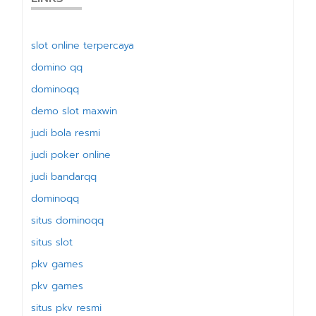
slot online terpercaya
domino qq
dominoqq
demo slot maxwin
judi bola resmi
judi poker online
judi bandarqq
dominoqq
situs dominoqq
situs slot
pkv games
pkv games
situs pkv resmi