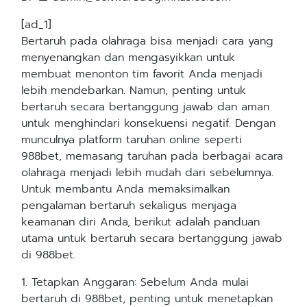
[ad_1]
Bertaruh pada olahraga bisa menjadi cara yang
menyenangkan dan mengasyikkan untuk
membuat menonton tim favorit Anda menjadi
lebih mendebarkan. Namun, penting untuk
bertaruh secara bertanggung jawab dan aman
untuk menghindari konsekuensi negatif. Dengan
munculnya platform taruhan online seperti
988bet, memasang taruhan pada berbagai acara
olahraga menjadi lebih mudah dari sebelumnya.
Untuk membantu Anda memaksimalkan
pengalaman bertaruh sekaligus menjaga
keamanan diri Anda, berikut adalah panduan
utama untuk bertaruh secara bertanggung jawab
di 988bet.
1. Tetapkan Anggaran: Sebelum Anda mulai
bertaruh di 988bet, penting untuk menetapkan