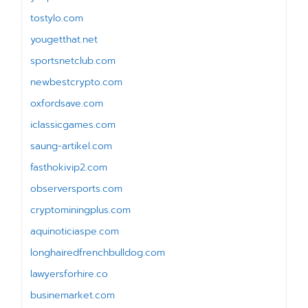
tostylo.com
yougetthat.net
sportsnetclub.com
newbestcrypto.com
oxfordsave.com
iclassicgames.com
saung-artikel.com
fasthokivip2.com
observersports.com
cryptominingplus.com
aquinoticiaspe.com
longhairedfrenchbulldog.com
lawyersforhire.co
businemarket.com