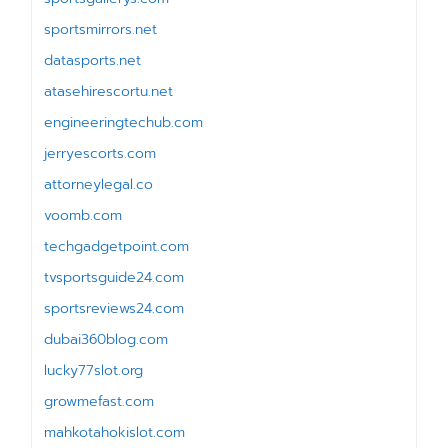
sportsmirrors.net
datasports.net
atasehirescortu.net
engineeringtechub.com
jerryescorts.com
attorneylegal.co
voomb.com
techgadgetpoint.com
tvsportsguide24.com
sportsreviews24.com
dubai360blog.com
lucky77slot.org
growmefast.com
mahkotahokislot.com