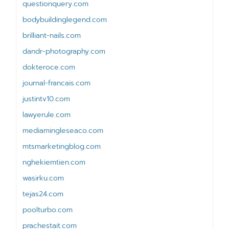
questionquery.com
bodybuildinglegend.com
brilliant-nails.com
dandr-photography.com
dokteroce.com
journal-francais.com
justintv10.com
lawyerule.com
mediamingleseaco.com
mtsmarketingblog.com
nghekiemtien.com
wasirku.com
tejas24.com
poolturbo.com
prachestait.com