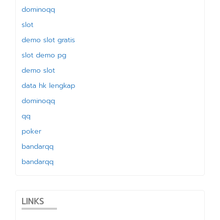
dominoqq
slot
demo slot gratis
slot demo pg
demo slot
data hk lengkap
dominoqq
qq
poker
bandarqq
bandarqq
LINKS