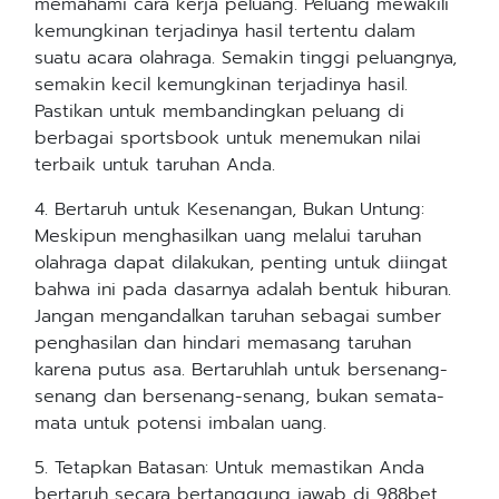
memahami cara kerja peluang. Peluang mewakili
kemungkinan terjadinya hasil tertentu dalam
suatu acara olahraga. Semakin tinggi peluangnya,
semakin kecil kemungkinan terjadinya hasil.
Pastikan untuk membandingkan peluang di
berbagai sportsbook untuk menemukan nilai
terbaik untuk taruhan Anda.
4. Bertaruh untuk Kesenangan, Bukan Untung:
Meskipun menghasilkan uang melalui taruhan
olahraga dapat dilakukan, penting untuk diingat
bahwa ini pada dasarnya adalah bentuk hiburan.
Jangan mengandalkan taruhan sebagai sumber
penghasilan dan hindari memasang taruhan
karena putus asa. Bertaruhlah untuk bersenang-
senang dan bersenang-senang, bukan semata-
mata untuk potensi imbalan uang.
5. Tetapkan Batasan: Untuk memastikan Anda
bertaruh secara bertanggung jawab di 988bet,