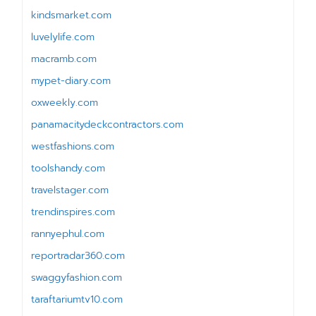
kindsmarket.com
luvelylife.com
macramb.com
mypet-diary.com
oxweekly.com
panamacitydeckcontractors.com
westfashions.com
toolshandy.com
travelstager.com
trendinspires.com
rannyephul.com
reportradar360.com
swaggyfashion.com
taraftariumtv10.com