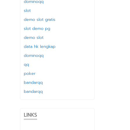
dominoqq
slot
demo slot gratis
slot demo pg
demo slot
data hk lengkap
dominoqq
qq
poker
bandarqq
bandarqq
LINKS