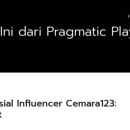
Ini dari Pragmatic Pla
ial Influencer Cemara123:
t