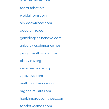
howtofixissue.com
teamufabet.biz
webfullform.com
allviddownload.com
decorsmag.com
gamblingcasinonews.com
universitiesofamerica.net
progameofbrands.com
qbreview.org
servicewueste.org
zippyrevs.com
matkanumbernow.com
myjobcirculars.com
healthmoreoverfitness.com
topslotxgames.com