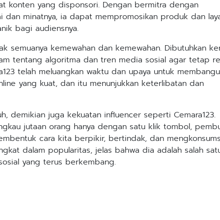
t konten yang disponsori. Dengan bermitra dengan
lai dan minatnya, ia dapat mempromosikan produk dan lay
nik bagi audiensnya.
tidak semuanya kemewahan dan kemewahan. Dibutuhkan ker
m tentang algoritma dan tren media sosial agar tetap re
a123 telah meluangkan waktu dan upaya untuk membang
ne yang kuat, dan itu menunjukkan keterlibatan dan
h, demikian juga kekuatan influencer seperti Cemara123.
kau jutaan orang hanya dengan satu klik tombol, pemb
 membentuk cara kita berpikir, bertindak, dan mengkonsums
gkat dalam popularitas, jelas bahwa dia adalah salah sat
 sosial yang terus berkembang.