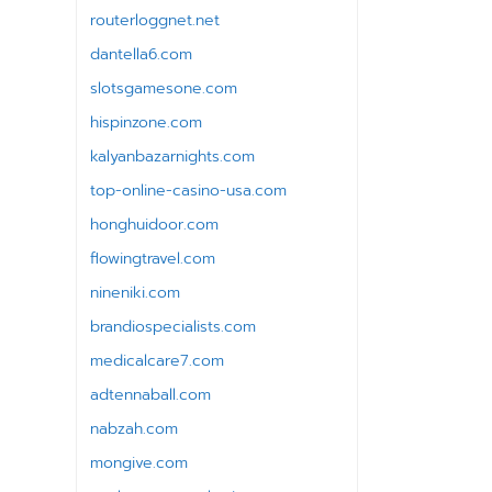
routerloggnet.net
dantella6.com
slotsgamesone.com
hispinzone.com
kalyanbazarnights.com
top-online-casino-usa.com
honghuidoor.com
flowingtravel.com
nineniki.com
brandiospecialists.com
medicalcare7.com
adtennaball.com
nabzah.com
mongive.com