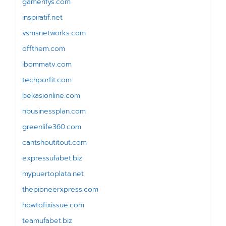
gamerifys.com
inspiratif.net
vsmsnetworks.com
offthem.com
ibommatv.com
techporfit.com
bekasionline.com
nbusinessplan.com
greenlife360.com
cantshoutitout.com
expressufabet.biz
mypuertoplata.net
thepioneerxpress.com
howtofixissue.com
teamufabet.biz