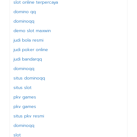
slot online terpercaya
domino qq
dominoqq
demo slot maxwin
judi bola resmi
judi poker online
judi bandarqq
dominoqq
situs dominoqq
situs slot
pkv games
pkv games
situs pkv resmi
dominoqq
slot