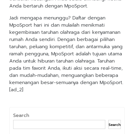
Anda bertaruh dengan MpoSport.
Jadi mengapa menunggu? Daftar dengan
MpoSport hari ini dan mulailah menikmati
kegembiraan taruhan olahraga dari kenyamanan
rumah Anda sendiri. Dengan berbagai pilihan
taruhan, peluang kompetitif, dan antarmuka yang
ramah pengguna, MpoSport adalah tujuan utama
Anda untuk hiburan taruhan olahraga. Taruhan
pada tim favorit Anda, ikuti aksi secara real-time,
dan mudah-mudahan, menguangkan beberapa
kemenangan besar-semuanya dengan MpoSport.
[ad_2]
Search
Search