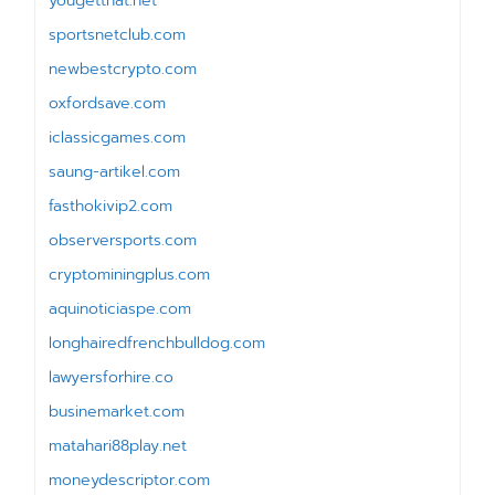
yougetthat.net
sportsnetclub.com
newbestcrypto.com
oxfordsave.com
iclassicgames.com
saung-artikel.com
fasthokivip2.com
observersports.com
cryptominingplus.com
aquinoticiaspe.com
longhairedfrenchbulldog.com
lawyersforhire.co
businemarket.com
matahari88play.net
moneydescriptor.com