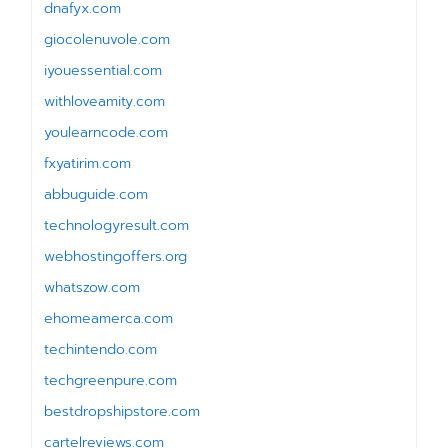
dnafyx.com
giocolenuvole.com
iyouessential.com
withloveamity.com
youlearncode.com
fxyatirim.com
abbuguide.com
technologyresult.com
webhostingoffers.org
whatszow.com
ehomeamerca.com
techintendo.com
techgreenpure.com
bestdropshipstore.com
cartelreviews.com