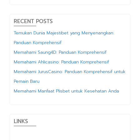
RECENT POSTS
Temukan Dunia Majestibet yang Menyenangkan:
Panduan Komprehensif
Memahami Saung4D: Panduan Komprehensif
Memahami Ahlicasino: Panduan Komprehensif
Memahami JurusCasino: Panduan Komprehensif untuk
Pemain Baru
Memahami Manfaat Plisbet untuk Kesehatan Anda
LINKS