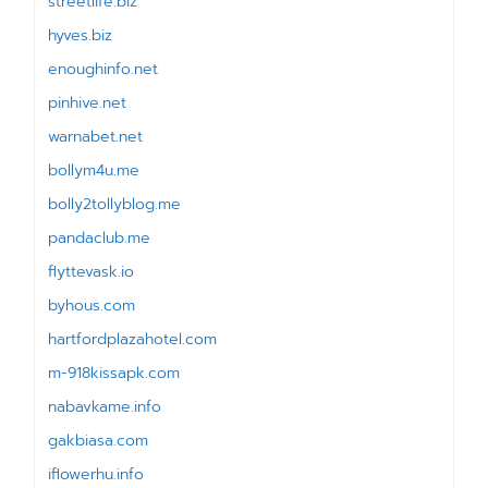
streetlife.biz
hyves.biz
enoughinfo.net
pinhive.net
warnabet.net
bollym4u.me
bolly2tollyblog.me
pandaclub.me
flyttevask.io
byhous.com
hartfordplazahotel.com
m-918kissapk.com
nabavkame.info
gakbiasa.com
iflowerhu.info