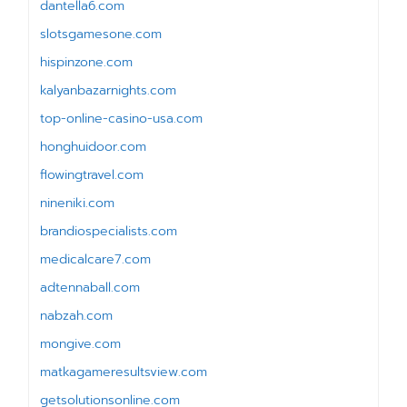
dantella6.com
slotsgamesone.com
hispinzone.com
kalyanbazarnights.com
top-online-casino-usa.com
honghuidoor.com
flowingtravel.com
nineniki.com
brandiospecialists.com
medicalcare7.com
adtennaball.com
nabzah.com
mongive.com
matkagameresultsview.com
getsolutionsonline.com