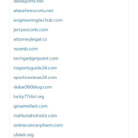
datasports.net
atasehirescortu.net
engineeringtechub.com
jerryescorts.com
attorneylegal.co
voomb.com
techgadgetpoint.com
tvsportsguide24.com
sportsreviews24.com
dubai360blog.com
lucky77slot.org
growmefast.com
mahkotahokislot.com
onlinecancerpharm.com
ufalek.org