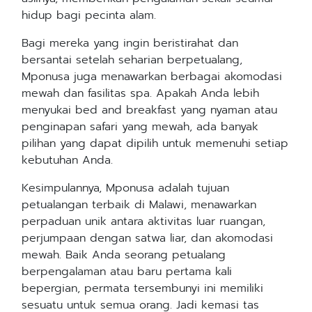
hidup bagi pecinta alam.
Bagi mereka yang ingin beristirahat dan
bersantai setelah seharian berpetualang,
Mponusa juga menawarkan berbagai akomodasi
mewah dan fasilitas spa. Apakah Anda lebih
menyukai bed and breakfast yang nyaman atau
penginapan safari yang mewah, ada banyak
pilihan yang dapat dipilih untuk memenuhi setiap
kebutuhan Anda.
Kesimpulannya, Mponusa adalah tujuan
petualangan terbaik di Malawi, menawarkan
perpaduan unik antara aktivitas luar ruangan,
perjumpaan dengan satwa liar, dan akomodasi
mewah. Baik Anda seorang petualang
berpengalaman atau baru pertama kali
bepergian, permata tersembunyi ini memiliki
sesuatu untuk semua orang. Jadi kemasi tas