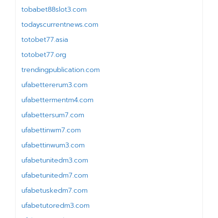
tobabet88slot3.com
todayscurrentnews.com
totobet77.asia
totobet77.org
trendingpublication.com
ufabettererum3.com
ufabettermentm4.com
ufabettersum7.com
ufabettinwm7.com
ufabettinwum3.com
ufabetunitedm3.com
ufabetunitedm7.com
ufabetuskedm7.com
ufabetutoredm3.com