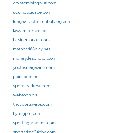
cryptominingplus.com
aquinoticiaspe.com
longhairedfrenchbulldog.com
lawyersforhire.co
businemarket.com
matahari88play.net
moneydescriptor.com
youthsmagazine.com
painaidee.net
sportsdarkest.com
webtoon.biz
thesportswires.com
hyungpro.com
sportingnewsnet.com
sportstime24day.com