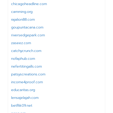
chicagoheadline.com
camming.org
rajalion88.com
goupuntacana.com
riversedgepark.com
zaseez.com
catchycrunch.com
nofaphub.com
nefertitingalls.com
patsyscreations.com
income4proof.com
educaritas.org
lensajelajah.com
betflik09.net