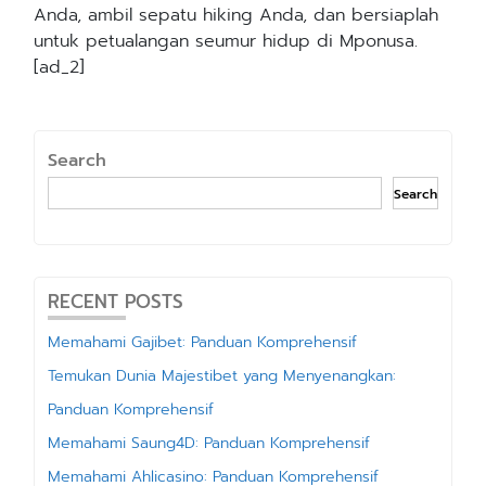
Anda, ambil sepatu hiking Anda, dan bersiaplah
untuk petualangan seumur hidup di Mponusa.
[ad_2]
Search
Search
RECENT POSTS
Memahami Gajibet: Panduan Komprehensif
Temukan Dunia Majestibet yang Menyenangkan:
Panduan Komprehensif
Memahami Saung4D: Panduan Komprehensif
Memahami Ahlicasino: Panduan Komprehensif