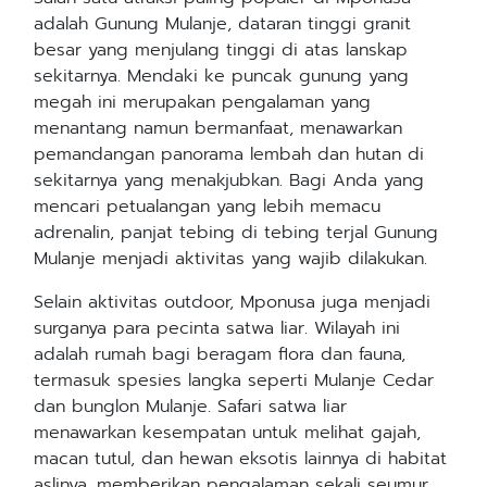
adalah Gunung Mulanje, dataran tinggi granit
besar yang menjulang tinggi di atas lanskap
sekitarnya. Mendaki ke puncak gunung yang
megah ini merupakan pengalaman yang
menantang namun bermanfaat, menawarkan
pemandangan panorama lembah dan hutan di
sekitarnya yang menakjubkan. Bagi Anda yang
mencari petualangan yang lebih memacu
adrenalin, panjat tebing di tebing terjal Gunung
Mulanje menjadi aktivitas yang wajib dilakukan.
Selain aktivitas outdoor, Mponusa juga menjadi
surganya para pecinta satwa liar. Wilayah ini
adalah rumah bagi beragam flora dan fauna,
termasuk spesies langka seperti Mulanje Cedar
dan bunglon Mulanje. Safari satwa liar
menawarkan kesempatan untuk melihat gajah,
macan tutul, dan hewan eksotis lainnya di habitat
aslinya, memberikan pengalaman sekali seumur