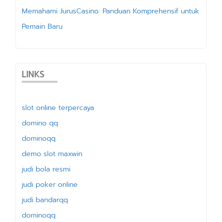
Memahami JurusCasino: Panduan Komprehensif untuk
Pemain Baru
LINKS
slot online terpercaya
domino qq
dominoqq
demo slot maxwin
judi bola resmi
judi poker online
judi bandarqq
dominoqq