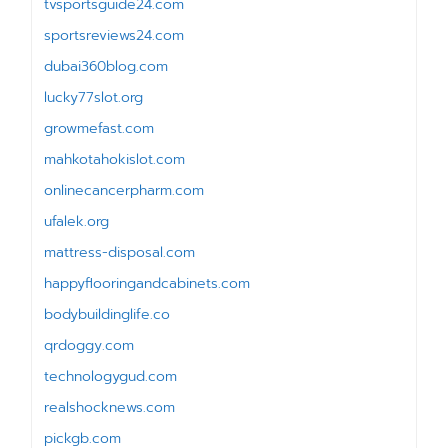
tvsportsguide24.com
sportsreviews24.com
dubai360blog.com
lucky77slot.org
growmefast.com
mahkotahokislot.com
onlinecancerpharm.com
ufalek.org
mattress-disposal.com
happyflooringandcabinets.com
bodybuildinglife.co
qrdoggy.com
technologygud.com
realshocknews.com
pickgb.com