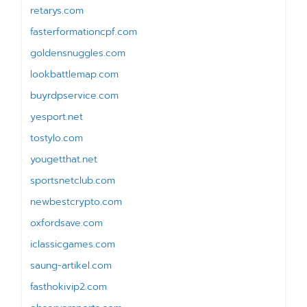
retarys.com
fasterformationcpf.com
goldensnuggles.com
lookbattlemap.com
buyrdpservice.com
yesport.net
tostylo.com
yougetthat.net
sportsnetclub.com
newbestcrypto.com
oxfordsave.com
iclassicgames.com
saung-artikel.com
fasthokivip2.com