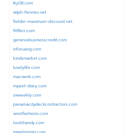
lky08.com
ralph-fiennes.net
fielder-maximum-discount.net
fitfllex.com
genesisbusinesscredit.com
inforuang.com
kindsmarket.com
luvelylife.com
macramb.com
mypet-diary.com
oxweekly.com
panamacitydeckcontractors.com
westfashions.com
toolshandy.com
travelstager.com