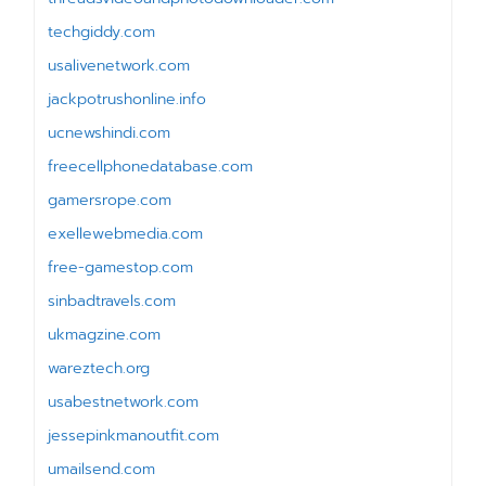
techgiddy.com
usalivenetwork.com
jackpotrushonline.info
ucnewshindi.com
freecellphonedatabase.com
gamersrope.com
exellewebmedia.com
free-gamestop.com
sinbadtravels.com
ukmagzine.com
wareztech.org
usabestnetwork.com
jessepinkmanoutfit.com
umailsend.com