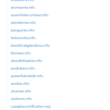
aromaxme.info
asserthatecontrast.info
atenderme.info
bangumiio.info
bekosunhu.info
beneficialgrandiose.info
blomaio.info
dosellinfoplete.info
podtubeio.info
powerfulvolatile.info
qvidsio.info
shumaio.info
slotherio.info
cysapluscertification.org