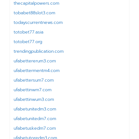
thecapitalpowers.com
tobabet88slot3.com
todayscurrentnews.com
totobet77.asia
totobet77.org
trendingpublication.com
ufabettererum3.com
ufabettermentm4.com
ufabettersum7.com
ufabettinwm7.com
ufabettinwum3.com
ufabetunitedm3.com
ufabetunitedm7.com
ufabetuskedm7.com
ufabetutoredm3.com