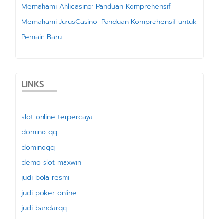
Memahami Ahlicasino: Panduan Komprehensif
Memahami JurusCasino: Panduan Komprehensif untuk
Pemain Baru
LINKS
slot online terpercaya
domino qq
dominoqq
demo slot maxwin
judi bola resmi
judi poker online
judi bandarqq