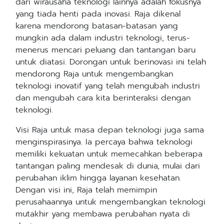
dari wirausaha teknologi lainnya adalah fokusnya
yang tiada henti pada inovasi. Raja dikenal
karena mendorong batasan-batasan yang
mungkin ada dalam industri teknologi, terus-
menerus mencari peluang dan tantangan baru
untuk diatasi. Dorongan untuk berinovasi ini telah
mendorong Raja untuk mengembangkan
teknologi inovatif yang telah mengubah industri
dan mengubah cara kita berinteraksi dengan
teknologi.
Visi Raja untuk masa depan teknologi juga sama
menginspirasinya. Ia percaya bahwa teknologi
memiliki kekuatan untuk memecahkan beberapa
tantangan paling mendesak di dunia, mulai dari
perubahan iklim hingga layanan kesehatan.
Dengan visi ini, Raja telah memimpin
perusahaannya untuk mengembangkan teknologi
mutakhir yang membawa perubahan nyata di