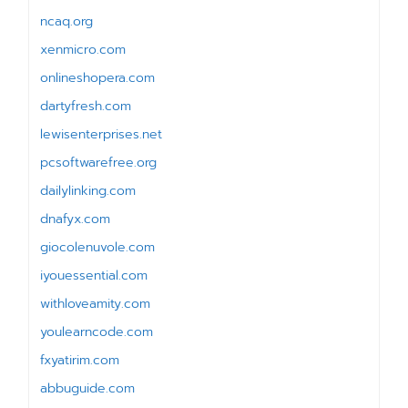
ncaq.org
xenmicro.com
onlineshopera.com
dartyfresh.com
lewisenterprises.net
pcsoftwarefree.org
dailylinking.com
dnafyx.com
giocolenuvole.com
iyouessential.com
withloveamity.com
youlearncode.com
fxyatirim.com
abbuguide.com