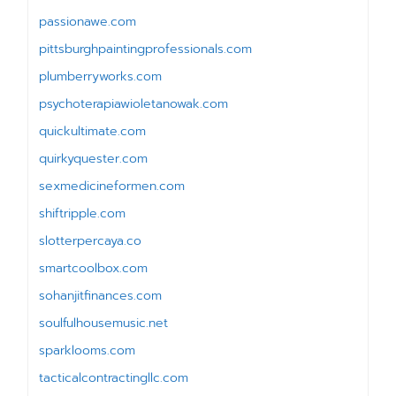
passionawe.com
pittsburghpaintingprofessionals.com
plumberryworks.com
psychoterapiawioletanowak.com
quickultimate.com
quirkyquester.com
sexmedicineformen.com
shiftripple.com
slotterpercaya.co
smartcoolbox.com
sohanjitfinances.com
soulfulhousemusic.net
sparklooms.com
tacticalcontractingllc.com