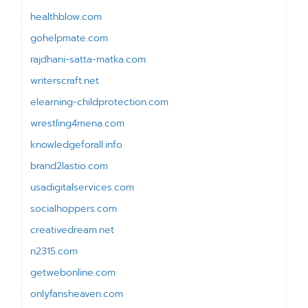
healthblow.com
gohelpmate.com
rajdhani-satta-matka.com
writerscraft.net
elearning-childprotection.com
wrestling4mena.com
knowledgeforall.info
brand2lastio.com
usadigitalservices.com
socialhoppers.com
creativedream.net
n2315.com
getwebonline.com
onlyfansheaven.com