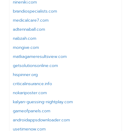
nineniki.com
brandiospecialists.com
medicalcare7.com
adtennaball.com
nabzah.com
mongive.com
matkagameresultsview.com
getsolutionsonline.com
hispinner.org
criticalinsurance.info
nokariposter.com
kalyan-guessing-nightplay.com
gameofpanels.com
androidappsdownloader.com
usetimenow.com