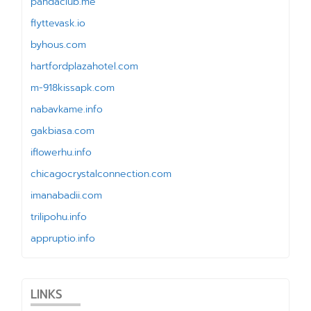
pandaclub.me
flyttevask.io
byhous.com
hartfordplazahotel.com
m-918kissapk.com
nabavkame.info
gakbiasa.com
iflowerhu.info
chicagocrystalconnection.com
imanabadii.com
trilipohu.info
appruptio.info
LINKS