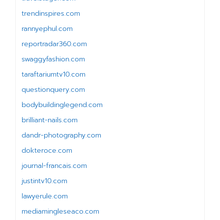
trendinspires.com
rannyephul.com
reportradar360.com
swaggyfashion.com
taraftariumtv10.com
questionquery.com
bodybuildinglegend.com
brilliant-nails.com
dandr-photography.com
dokteroce.com
journal-francais.com
justintv10.com
lawyerule.com
mediamingleseaco.com