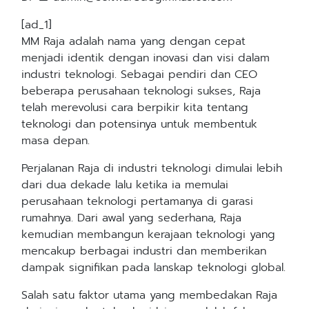
[ad_1]
MM Raja adalah nama yang dengan cepat
menjadi identik dengan inovasi dan visi dalam
industri teknologi. Sebagai pendiri dan CEO
beberapa perusahaan teknologi sukses, Raja
telah merevolusi cara berpikir kita tentang
teknologi dan potensinya untuk membentuk
masa depan.
Perjalanan Raja di industri teknologi dimulai lebih
dari dua dekade lalu ketika ia memulai
perusahaan teknologi pertamanya di garasi
rumahnya. Dari awal yang sederhana, Raja
kemudian membangun kerajaan teknologi yang
mencakup berbagai industri dan memberikan
dampak signifikan pada lanskap teknologi global.
Salah satu faktor utama yang membedakan Raja