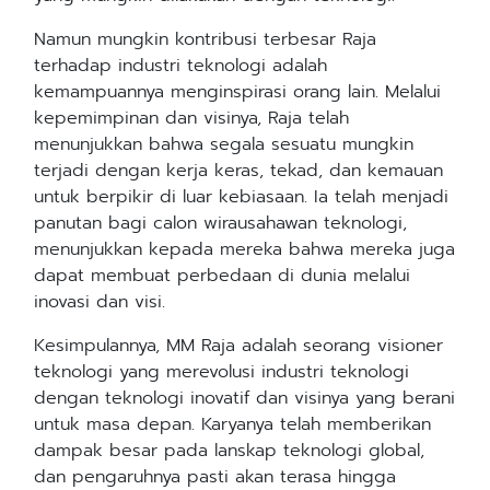
Namun mungkin kontribusi terbesar Raja
terhadap industri teknologi adalah
kemampuannya menginspirasi orang lain. Melalui
kepemimpinan dan visinya, Raja telah
menunjukkan bahwa segala sesuatu mungkin
terjadi dengan kerja keras, tekad, dan kemauan
untuk berpikir di luar kebiasaan. Ia telah menjadi
panutan bagi calon wirausahawan teknologi,
menunjukkan kepada mereka bahwa mereka juga
dapat membuat perbedaan di dunia melalui
inovasi dan visi.
Kesimpulannya, MM Raja adalah seorang visioner
teknologi yang merevolusi industri teknologi
dengan teknologi inovatif dan visinya yang berani
untuk masa depan. Karyanya telah memberikan
dampak besar pada lanskap teknologi global,
dan pengaruhnya pasti akan terasa hingga