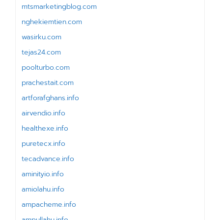
mtsmarketingblog.com
nghekiemtien.com
wasirku.com
tejas24.com
poolturbo.com
prachestait.com
artforafghans.info
airvendio.info
healthexe.info
puretecx.info
tecadvance.info
aminityio.info
amiolahu.info
ampacheme.info
ampullahu.info