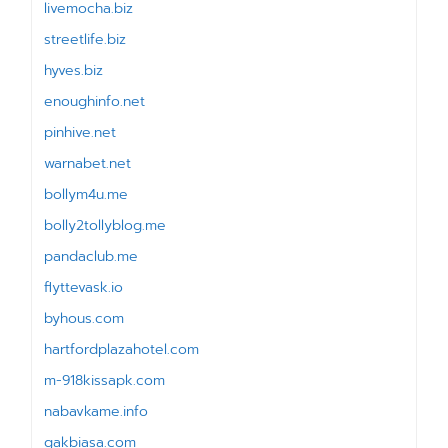
livemocha.biz
streetlife.biz
hyves.biz
enoughinfo.net
pinhive.net
warnabet.net
bollym4u.me
bolly2tollyblog.me
pandaclub.me
flyttevask.io
byhous.com
hartfordplazahotel.com
m-918kissapk.com
nabavkame.info
gakbiasa.com