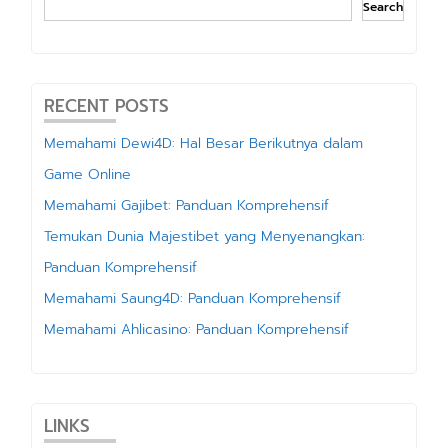
Search
RECENT POSTS
Memahami Dewi4D: Hal Besar Berikutnya dalam
Game Online
Memahami Gajibet: Panduan Komprehensif
Temukan Dunia Majestibet yang Menyenangkan:
Panduan Komprehensif
Memahami Saung4D: Panduan Komprehensif
Memahami Ahlicasino: Panduan Komprehensif
LINKS