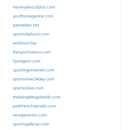
moneydescriptor.com
youthsmagazine.com
painaidee.net
sportsdarkest.com
webtoon.biz
thesportswires.com
hyungpro.com
sportingnewsnet.com
sportstime24day.com
sporteslive.com
theblingblingshields.com
pinkfrenchtipnails.com
newgamestv.com
sportsgallerys.com