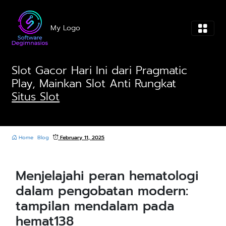
Skip
to
My Logo
content
Slot Gacor Hari Ini dari Pragmatic
Play, Mainkan Slot Anti Rungkat
Situs Slot
Home
Blog
February 11, 2025
Menjelajahi peran hematologi
dalam pengobatan modern:
tampilan mendalam pada
hemat138