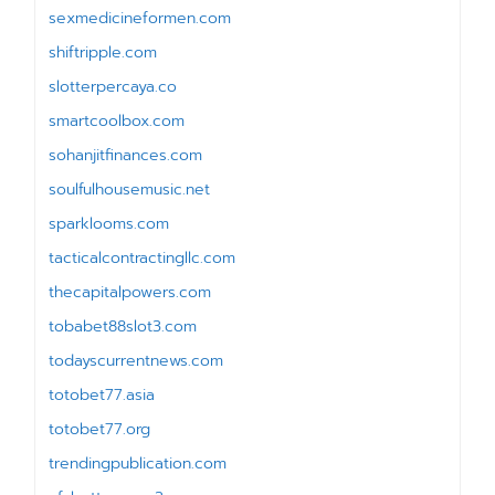
sexmedicineformen.com
shiftripple.com
slotterpercaya.co
smartcoolbox.com
sohanjitfinances.com
soulfulhousemusic.net
sparklooms.com
tacticalcontractingllc.com
thecapitalpowers.com
tobabet88slot3.com
todayscurrentnews.com
totobet77.asia
totobet77.org
trendingpublication.com