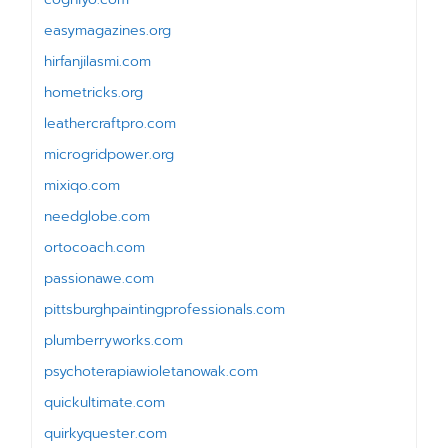
easymagazines.org
hirfanjilasmi.com
hometricks.org
leathercraftpro.com
microgridpower.org
mixiqo.com
needglobe.com
ortocoach.com
passionawe.com
pittsburghpaintingprofessionals.com
plumberryworks.com
psychoterapiawioletanowak.com
quickultimate.com
quirkyquester.com