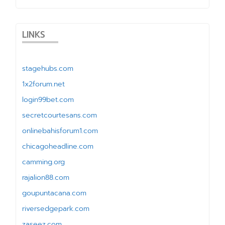
LINKS
stagehubs.com
1x2forum.net
login99bet.com
secretcourtesans.com
onlinebahisforum1.com
chicagoheadline.com
camming.org
rajalion88.com
goupuntacana.com
riversedgepark.com
zaseez.com