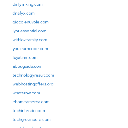
dailylinking.com
dnafyx.com
giocolenuvole.com
iyouessential.com
withloveamity.com
youlearncode.com
fxyatirim.com
abbuguide.com
technologyresult.com
webhostingoffers.org
whatszow.com
ehomeamerca.com
techintendo.com
techgreenpure.com