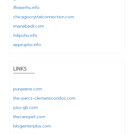
iflowerhu.info
chicagocrystalconnection.com
imanabadii.com
trilipohu.info
appruptio.info
LINKS
punjwanis.com
the-parcs-clematiscondos.com
jusu-gb.com
thecarepet.com
blogwriterplus.com