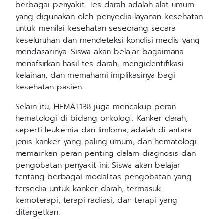
berbagai penyakit. Tes darah adalah alat umum
yang digunakan oleh penyedia layanan kesehatan
untuk menilai kesehatan seseorang secara
keseluruhan dan mendeteksi kondisi medis yang
mendasarinya. Siswa akan belajar bagaimana
menafsirkan hasil tes darah, mengidentifikasi
kelainan, dan memahami implikasinya bagi
kesehatan pasien.
Selain itu, HEMAT138 juga mencakup peran
hematologi di bidang onkologi. Kanker darah,
seperti leukemia dan limfoma, adalah di antara
jenis kanker yang paling umum, dan hematologi
memainkan peran penting dalam diagnosis dan
pengobatan penyakit ini. Siswa akan belajar
tentang berbagai modalitas pengobatan yang
tersedia untuk kanker darah, termasuk
kemoterapi, terapi radiasi, dan terapi yang
ditargetkan.