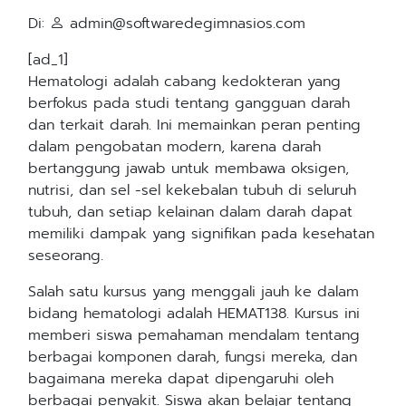
Di:
admin@softwaredegimnasios.com
[ad_1]
Hematologi adalah cabang kedokteran yang
berfokus pada studi tentang gangguan darah
dan terkait darah. Ini memainkan peran penting
dalam pengobatan modern, karena darah
bertanggung jawab untuk membawa oksigen,
nutrisi, dan sel -sel kekebalan tubuh di seluruh
tubuh, dan setiap kelainan dalam darah dapat
memiliki dampak yang signifikan pada kesehatan
seseorang.
Salah satu kursus yang menggali jauh ke dalam
bidang hematologi adalah HEMAT138. Kursus ini
memberi siswa pemahaman mendalam tentang
berbagai komponen darah, fungsi mereka, dan
bagaimana mereka dapat dipengaruhi oleh
berbagai penyakit. Siswa akan belajar tentang