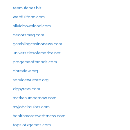
teamufabet.biz
webfullform.com
allviddownload.com
decorsmag.com
gamblingcasinonews.com
universitiesofamerica.net
progameofbrands.com
qbreview.org
servicewueste.org
zippyrevs.com
matkanumbernow.com
myjobcirculars.com
healthmoreoverfitness.com
topslotxgames.com