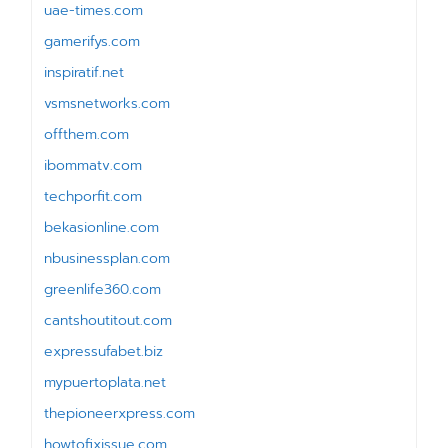
uae-times.com
gamerifys.com
inspiratif.net
vsmsnetworks.com
offthem.com
ibommatv.com
techporfit.com
bekasionline.com
nbusinessplan.com
greenlife360.com
cantshoutitout.com
expressufabet.biz
mypuertoplata.net
thepioneerxpress.com
howtofixissue.com