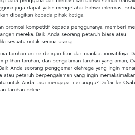
dungi data pengguna dan memastikan bahwa semua transak
gguna juga dapat yakin mengetahui bahwa informasi prib
akan dibagikan kepada pihak ketiga.
dan promosi kompetitif kepada penggunanya, memberi me
ngan mereka. Baik Anda seorang petaruh biasa atau
iki sesuatu untuk semua orang.
ia taruhan online dengan fitur dan manfaat inovatifnya. 
 pilihan taruhan, dan pengalaman taruhan yang aman, O
 Baik Anda seorang penggemar olahraga yang ingin men
a atau petaruh berpengalaman yang ingin memaksimalka
atu untuk Anda. Jadi mengapa menunggu? Daftar ke Ovab
an taruhan online.