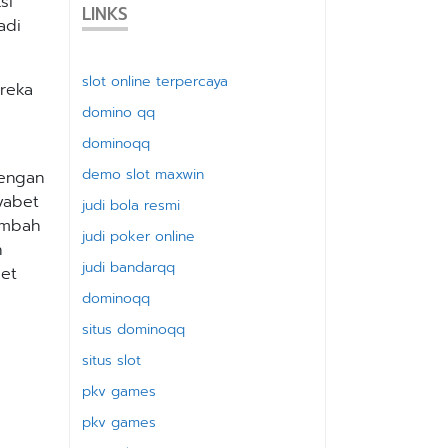
si
LINKS
adi
slot online terpercaya
reka
domino qq
dominoqq
demo slot maxwin
Dengan
vabet
judi bola resmi
ambah
judi poker online
n
judi bandarqq
et
dominoqq
situs dominoqq
situs slot
pkv games
pkv games