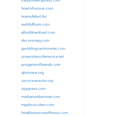
thepioneerxpress.com
howtofixissue.com
teamufabet.biz
webfullform.com
allviddownload.com
decorsmag.com
gamblingcasinonews.com
universitiesofamerica.net
progameofbrands.com
qbreview.org
servicewueste.org
zippyrevs.com
matkanumbernow.com
myjobcirculars.com
healthmoreoverfitness.com