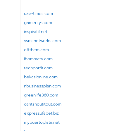
uae-times.com
gamerifys.com
inspiratif.net
vsmsnetworks.com
offthem.com
ibommatv.com
techporfit.com
bekasionline.com
nbusinessplan.com
greenlife360.com
cantshoutitout.com
expressufabet.biz
mypuertoplata.net