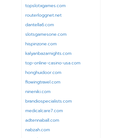
topslotxgames.com
routerloggnet.net
dantella6.com
slotsgamesone.com
hispinzone.com
kalyanbazarnights.com
top-online-casino-usa.com
honghuidoor.com
flowingtravel.com
nineniki.com
brandiospecialists.com
medicalcare7.com
adtennaball.com
nabzah.com