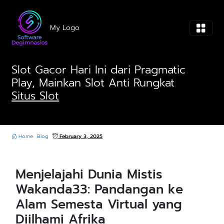
Skip
to
My Logo
content
Slot Gacor Hari Ini dari Pragmatic
Play, Mainkan Slot Anti Rungkat
Situs Slot
Home
Blog
February 3, 2025
Menjelajahi Dunia Mistis
Wakanda33: Pandangan ke
Alam Semesta Virtual yang
Diilhami Afrika