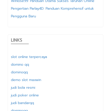
Winlose99: Panduan Utama Sukses Taruhan Online
Pengertian Parlay4D: Panduan Komprehensif untuk
Pengguna Baru
LINKS
slot online terpercaya
domino qq
dominoqq
demo slot maxwin
judi bola resmi
judi poker online
judi bandarqq
dominoqq