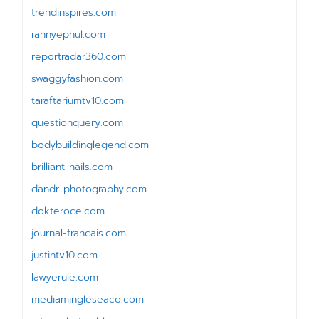
trendinspires.com
rannyephul.com
reportradar360.com
swaggyfashion.com
taraftariumtv10.com
questionquery.com
bodybuildinglegend.com
brilliant-nails.com
dandr-photography.com
dokteroce.com
journal-francais.com
justintv10.com
lawyerule.com
mediamingleseaco.com