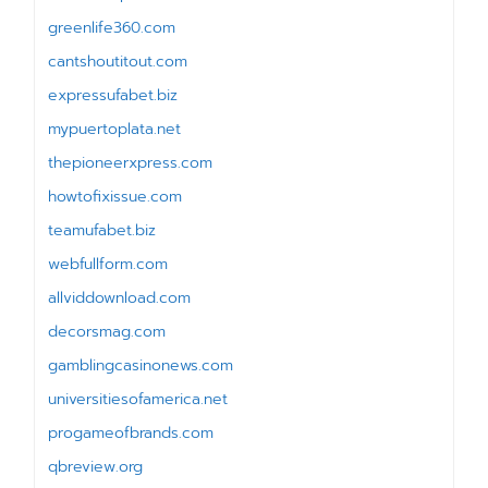
greenlife360.com
cantshoutitout.com
expressufabet.biz
mypuertoplata.net
thepioneerxpress.com
howtofixissue.com
teamufabet.biz
webfullform.com
allviddownload.com
decorsmag.com
gamblingcasinonews.com
universitiesofamerica.net
progameofbrands.com
qbreview.org