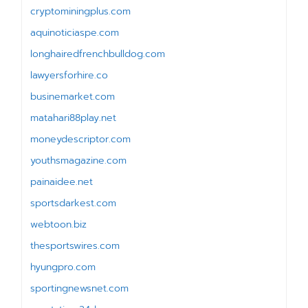
cryptominingplus.com
aquinoticiaspe.com
longhairedfrenchbulldog.com
lawyersforhire.co
businemarket.com
matahari88play.net
moneydescriptor.com
youthsmagazine.com
painaidee.net
sportsdarkest.com
webtoon.biz
thesportswires.com
hyungpro.com
sportingnewsnet.com