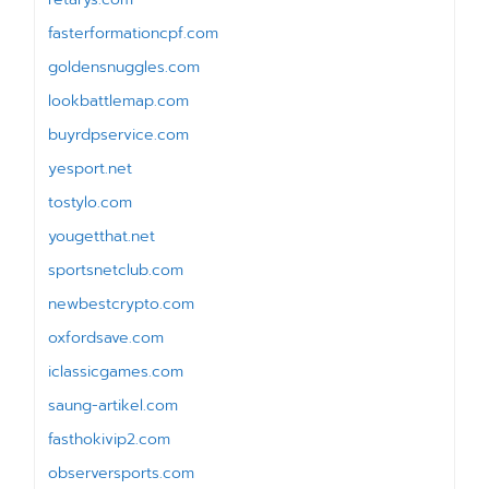
fasterformationcpf.com
goldensnuggles.com
lookbattlemap.com
buyrdpservice.com
yesport.net
tostylo.com
yougetthat.net
sportsnetclub.com
newbestcrypto.com
oxfordsave.com
iclassicgames.com
saung-artikel.com
fasthokivip2.com
observersports.com