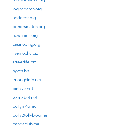
fortnitehacks.org
loginsearch.org
aodecor.org
donorsmatch.org
nowtimes.org
casinoeing.org
livemocha.biz
streetlife.biz
hyves.biz
enoughinfo.net
pinhive.net
warnabet.net
bollym4u.me
bolly2tollyblog.me
pandaclub.me