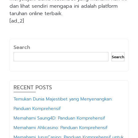
dan lihat sendiri mengapa ini adalah platform
taruhan online terbaik.
[ad_2]
Search
Search
RECENT POSTS
Temukan Dunia Majestibet yang Menyenangkan:
Panduan Komprehensif
Memahami Saung4D: Panduan Komprehensif
Memahami Ahlicasino: Panduan Komprehensif
Memahami JurusCasino: Panduan Komprehensif untuk