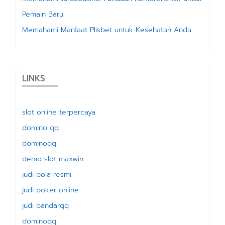
Pemain Baru
Memahami Manfaat Plisbet untuk Kesehatan Anda
LINKS
slot online terpercaya
domino qq
dominoqq
demo slot maxwin
judi bola resmi
judi poker online
judi bandarqq
dominoqq