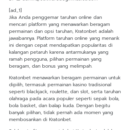
[ad_1]
Jika Anda penggemar taruhan online dan
mencari platform yang menawarkan beragam
permainan dan opsi taruhan, Kratonbet adalah
jawabannya. Platform taruhan online yang menarik
ini dengan cepat mendapatkan popularitas di
kalangan petaruh karena antarmukanya yang
ramah pengguna, pilihan permainan yang
beragam, dan bonus yang melimpah.
Kratonbet menawarkan beragam permainan untuk
dipilih, termasuk permainan kasino tradisional
seperti blackjack, roulette, dan slot, serta taruhan
olahraga pada acara populer seperti sepak bola,
bola basket, dan balap kuda. Dengan begitu
banyak pilihan, tidak pernah ada momen yang
membosankan di Kratonbet.