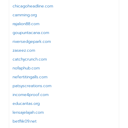
chicagoheadline.com
camming.org
rajalion88.com
goupuntacana.com
riversedgepark.com
zaseez.com
catchycrunch.com
nofaphub.com
nefertitingalls.com
patsyscreations.com
income4proof.com
educaritas.org
lensajelajah.com
betflik09.net