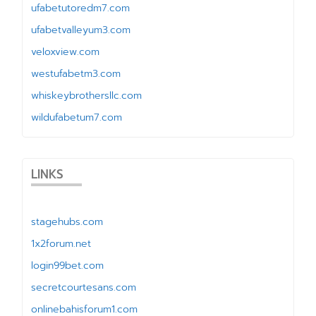
ufabetutoredm7.com
ufabetvalleyum3.com
veloxview.com
westufabetm3.com
whiskeybrothersllc.com
wildufabetum7.com
LINKS
stagehubs.com
1x2forum.net
login99bet.com
secretcourtesans.com
onlinebahisforum1.com