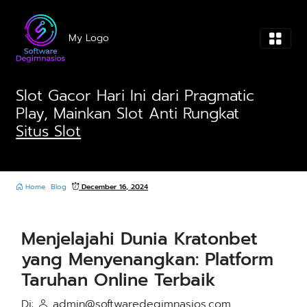
Skip
to
My Logo
content
Slot Gacor Hari Ini dari Pragmatic
Play, Mainkan Slot Anti Rungkat
Situs Slot
Home
Blog
December 16, 2024
Menjelajahi Dunia Kratonbet
yang Menyenangkan: Platform
Taruhan Online Terbaik
Di:
admin@softwaredegimnasios.com