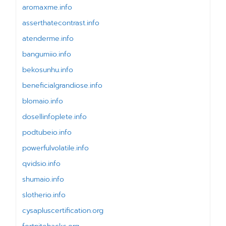
aromaxme.info
asserthatecontrast.info
atenderme.info
bangumiio.info
bekosunhu.info
beneficialgrandiose.info
blomaio.info
dosellinfoplete.info
podtubeio.info
powerfulvolatile.info
qvidsio.info
shumaio.info
slotherio.info
cysapluscertification.org