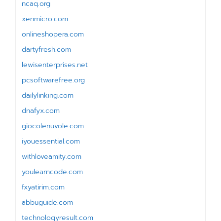
ncaq.org
xenmicro.com
onlineshopera.com
dartyfresh.com
lewisenterprises.net
pcsoftwarefree.org
dailylinking.com
dnafyx.com
giocolenuvole.com
iyouessential.com
withloveamity.com
youlearncode.com
fxyatirim.com
abbuguide.com
technologyresult.com