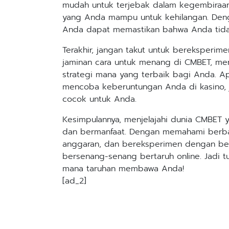
mudah untuk terjebak dalam kegembiraan
yang Anda mampu untuk kehilangan. Deng
Anda dapat memastikan bahwa Anda tidak
Terakhir, jangan takut untuk bereksperim
jaminan cara untuk menang di CMBET, m
strategi mana yang terbaik bagi Anda. Ap
mencoba keberuntungan Anda di kasino, 
cocok untuk Anda.
Kesimpulannya, menjelajahi dunia CMBET
dan bermanfaat. Dengan memahami berbag
anggaran, dan bereksperimen dengan ber
bersenang-senang bertaruh online. Jadi tu
mana taruhan membawa Anda!
[ad_2]