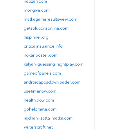
nabzah.com
mongive.com
matkagameresultsview.com
getsolutionsonline.com
hispinner.org
criticalinsurance.info
nokariposter.com
kalyan-guessing-nightplay.com
gameofpanels.com
androidappsdownloader.com
usetimenow.com
healthblow.com
gohelpmate.com
rajdhani-satta-matka.com
writerscraft.net