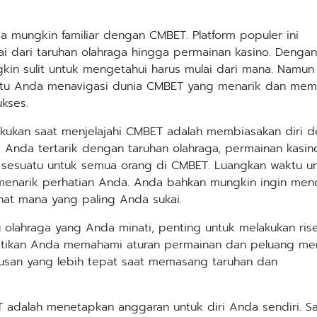
 mungkin familiar dengan CMBET. Platform populer ini
i dari taruhan olahraga hingga permainan kasino. Dengan
gkin sulit untuk mengetahui harus mulai dari mana. Namun
antu Anda menavigasi dunia CMBET yang menarik dan mem
kses.
lakukan saat menjelajahi CMBET adalah membiasakan diri 
k Anda tertarik dengan taruhan olahraga, permainan kasin
ada sesuatu untuk semua orang di CMBET. Luangkan waktu u
 menarik perhatian Anda. Anda bahkan mungkin ingin me
at mana yang paling Anda sukai.
lahraga yang Anda minati, penting untuk melakukan rise
tikan Anda memahami aturan permainan dan peluang me
san yang lebih tepat saat memasang taruhan dan
T adalah menetapkan anggaran untuk diri Anda sendiri. S