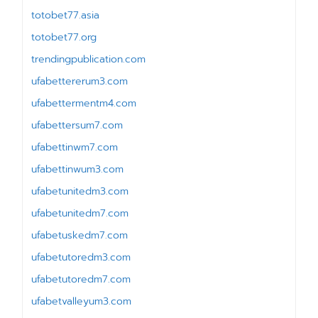
totobet77.asia
totobet77.org
trendingpublication.com
ufabettererum3.com
ufabettermentm4.com
ufabettersum7.com
ufabettinwm7.com
ufabettinwum3.com
ufabetunitedm3.com
ufabetunitedm7.com
ufabetuskedm7.com
ufabetutoredm3.com
ufabetutoredm7.com
ufabetvalleyum3.com