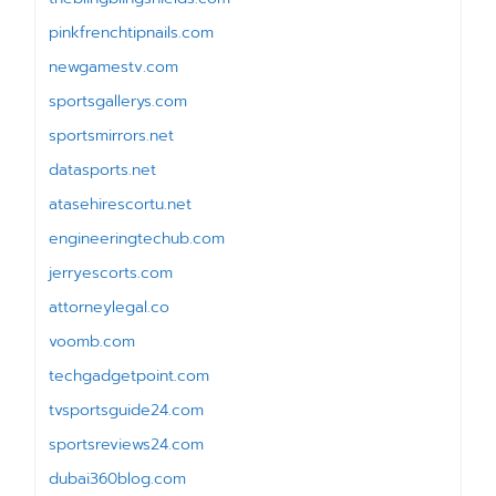
pinkfrenchtipnails.com
newgamestv.com
sportsgallerys.com
sportsmirrors.net
datasports.net
atasehirescortu.net
engineeringtechub.com
jerryescorts.com
attorneylegal.co
voomb.com
techgadgetpoint.com
tvsportsguide24.com
sportsreviews24.com
dubai360blog.com