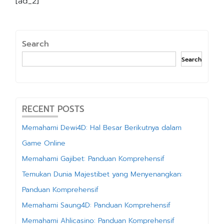
[ad_2]
Search
Search
RECENT POSTS
Memahami Dewi4D: Hal Besar Berikutnya dalam
Game Online
Memahami Gajibet: Panduan Komprehensif
Temukan Dunia Majestibet yang Menyenangkan:
Panduan Komprehensif
Memahami Saung4D: Panduan Komprehensif
Memahami Ahlicasino: Panduan Komprehensif