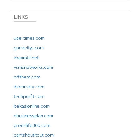
LINKS
uae-times.com
gamerifys.com
inspiratif.net
vsmsnetworks.com
offthem.com
ibommatv.com
techporfit.com
bekasionline.com
nbusinessplan.com
greenlife360.com
cantshoutitout.com