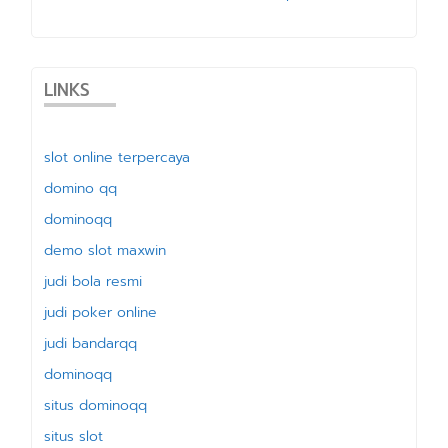
LINKS
slot online terpercaya
domino qq
dominoqq
demo slot maxwin
judi bola resmi
judi poker online
judi bandarqq
dominoqq
situs dominoqq
situs slot