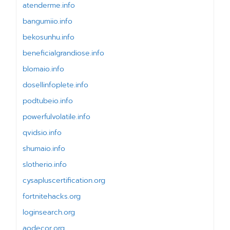
atenderme.info
bangumiio.info
bekosunhu.info
beneficialgrandiose.info
blomaio.info
dosellinfoplete.info
podtubeio.info
powerfulvolatile.info
qvidsio.info
shumaio.info
slotherio.info
cysapluscertification.org
fortnitehacks.org
loginsearch.org
aodecor.org