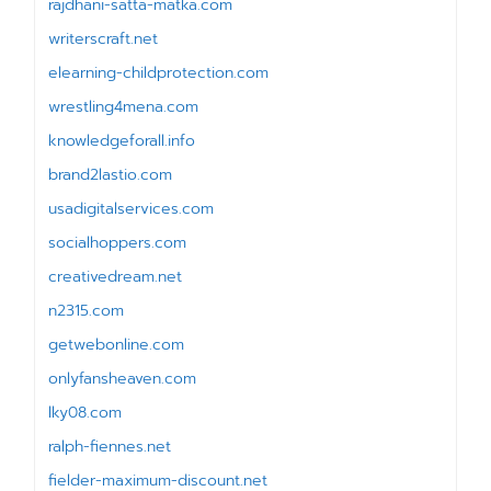
rajdhani-satta-matka.com
writerscraft.net
elearning-childprotection.com
wrestling4mena.com
knowledgeforall.info
brand2lastio.com
usadigitalservices.com
socialhoppers.com
creativedream.net
n2315.com
getwebonline.com
onlyfansheaven.com
lky08.com
ralph-fiennes.net
fielder-maximum-discount.net