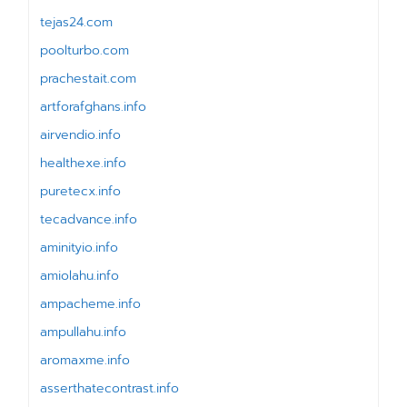
tejas24.com
poolturbo.com
prachestait.com
artforafghans.info
airvendio.info
healthexe.info
puretecx.info
tecadvance.info
aminityio.info
amiolahu.info
ampacheme.info
ampullahu.info
aromaxme.info
asserthatecontrast.info