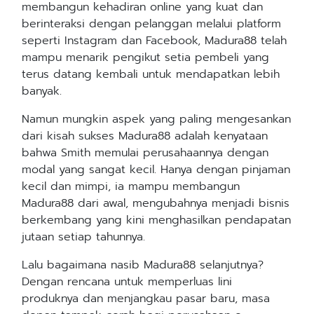
membangun kehadiran online yang kuat dan
berinteraksi dengan pelanggan melalui platform
seperti Instagram dan Facebook, Madura88 telah
mampu menarik pengikut setia pembeli yang
terus datang kembali untuk mendapatkan lebih
banyak.
Namun mungkin aspek yang paling mengesankan
dari kisah sukses Madura88 adalah kenyataan
bahwa Smith memulai perusahaannya dengan
modal yang sangat kecil. Hanya dengan pinjaman
kecil dan mimpi, ia mampu membangun
Madura88 dari awal, mengubahnya menjadi bisnis
berkembang yang kini menghasilkan pendapatan
jutaan setiap tahunnya.
Lalu bagaimana nasib Madura88 selanjutnya?
Dengan rencana untuk memperluas lini
produknya dan menjangkau pasar baru, masa