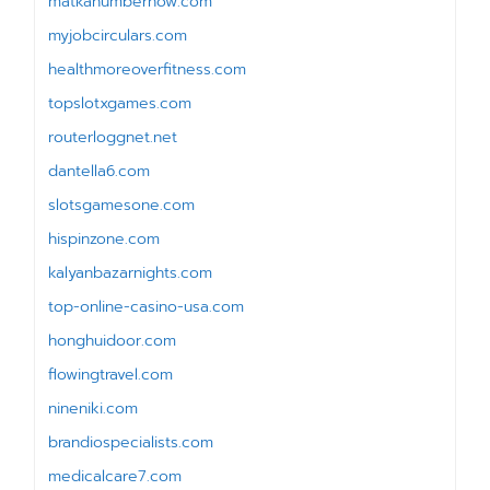
matkanumbernow.com
myjobcirculars.com
healthmoreoverfitness.com
topslotxgames.com
routerloggnet.net
dantella6.com
slotsgamesone.com
hispinzone.com
kalyanbazarnights.com
top-online-casino-usa.com
honghuidoor.com
flowingtravel.com
nineniki.com
brandiospecialists.com
medicalcare7.com