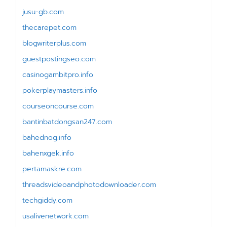
jusu-gb.com
thecarepet.com
blogwriterplus.com
guestpostingseo.com
casinogambitpro.info
pokerplaymasters.info
courseoncourse.com
bantinbatdongsan247.com
bahednog.info
bahenxgek.info
pertamaskre.com
threadsvideoandphotodownloader.com
techgiddy.com
usalivenetwork.com