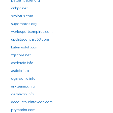
patterntrader.org
cnhpa.net
sitalotus.com
supernotes.org
worldsportsempires.com
updatecentral360.com
katamastah.com
zqscore.net
aseleraio.info
asticio.info
egardenio.info
arxteamio.info
getalexio.info
accountaudittaxcon.com
prymprint.com