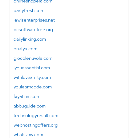
onlineshopera.com
dartyfresh.com
lewisenterprises.net
pcsoftwarefree.org
dailylinking.com
dnafyx.com
giocolenuvole.com
iyouessential.com
withloveamity.com
youlearncode.com
fxyatirim.com
abbuguide.com
technologyresult.com
webhostingoffers.org
whatszow.com