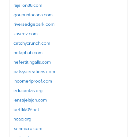
rajalion88.com
goupuntacana.com
riversedgepark.com
zaseez.com
catchycrunch.com
nofaphub.com
nefertitingalls.com
patsyscreations.com
income4proof.com
educaritas.org
lensajelajah.com
betflik09.net
ncaq.org
xenmicro.com