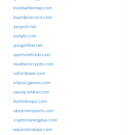
lookbattlemap.com
buyrdpservice.com
yesport.net
tostylo.com
yougetthat.net
sportsnetclub.com
newbestcrypto.com
oxfordsave.com
iclassicgames.com
saung-artikel.com
fasthokivip2.com
observersports.com
cryptominingplus.com
aquinoticiaspe.com