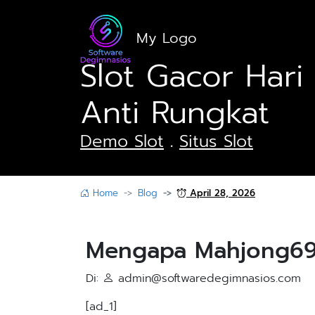
Skip
to
My Logo
content
Slot Gacor Hari 
Anti Rungkat
Demo Slot
.
Situs Slot
Home
Blog
April 28, 2026
Mengapa Mahjong69
Di:
admin@softwaredegimnasios.com
[ad_1]