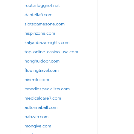
routerloggnet.net
dantella6.com
slotsgamesone.com
hispinzone.com
kalyanbazarnights.com
top-online-casino-usa.com
honghuidoor.com
flowingtravel.com
nineniki.com
brandiospecialists.com
medicalcare7.com
adtennaball.com
nabzah.com
mongive.com