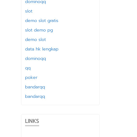
dominoqq
slot
demo slot gratis
slot demo pg
demo slot
data hk lengkap
dominoqq
qq
poker
bandarqq
bandarqq
LINKS