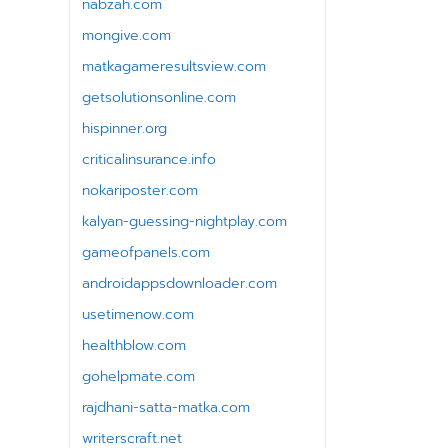
nabzah.com
mongive.com
matkagameresultsview.com
getsolutionsonline.com
hispinner.org
criticalinsurance.info
nokariposter.com
kalyan-guessing-nightplay.com
gameofpanels.com
androidappsdownloader.com
usetimenow.com
healthblow.com
gohelpmate.com
rajdhani-satta-matka.com
writerscraft.net