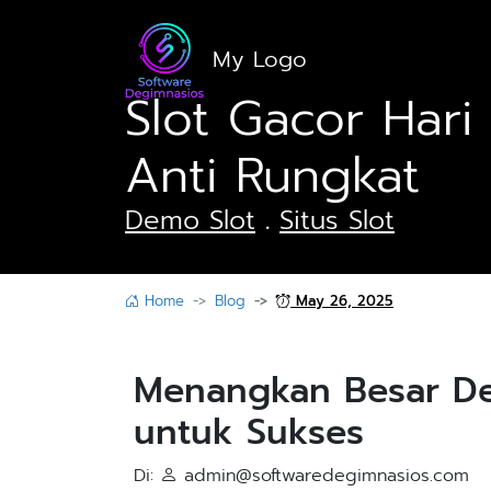
Skip
to
My Logo
content
Slot Gacor Hari 
Anti Rungkat
Demo Slot
.
Situs Slot
Home
Blog
May 26, 2025
Menangkan Besar Den
untuk Sukses
Di:
admin@softwaredegimnasios.com