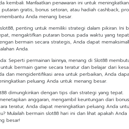
 kembali. Manfaatkan penawaran ini untuk meningkatkan
putaran gratis, bonus setoran, atau hadiah cashback, pr
n membantu Anda menang besar.
lot88, penting untuk memiliki strategi dalam pikiran. Ini b
tepat, mengaktifkan putaran bonus pada waktu yang tepat
engan bermain secara strategis, Anda dapat memaksimal
alahan Anda.
Anda: Seperti permainan lainnya, menang di Slot88 membut
 untuk bermain game secara teratur dan belajar dari kesa
a dan mengidentifikasi area untuk perbaikan, Anda dapa
eningkatkan peluang Anda untuk menang besar.
t88 dimungkinkan dengan tips dan strategi yang tepat.
enetapkan anggaran, mengambil keuntungan dari bonus
ecara teratur, Anda dapat meningkatkan peluang Anda unt
 Mulailah bermain slot88 hari ini dan lihat apakah Anda
ng besar!