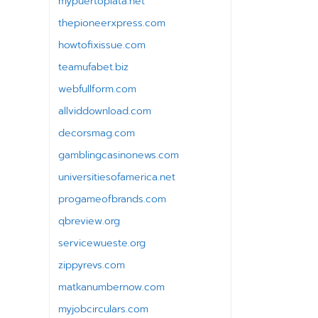
mypuertoplata.net
thepioneerxpress.com
howtofixissue.com
teamufabet.biz
webfullform.com
allviddownload.com
decorsmag.com
gamblingcasinonews.com
universitiesofamerica.net
progameofbrands.com
qbreview.org
servicewueste.org
zippyrevs.com
matkanumbernow.com
myjobcirculars.com