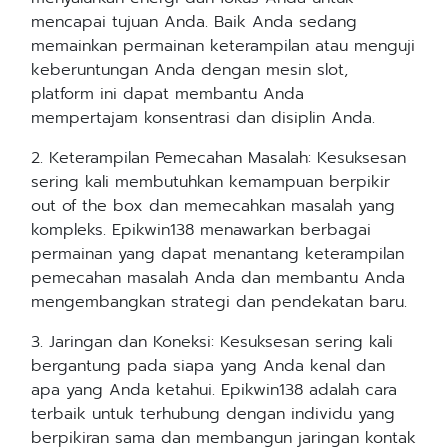
mencapai tujuan Anda. Baik Anda sedang
memainkan permainan keterampilan atau menguji
keberuntungan Anda dengan mesin slot,
platform ini dapat membantu Anda
mempertajam konsentrasi dan disiplin Anda.
2. Keterampilan Pemecahan Masalah: Kesuksesan
sering kali membutuhkan kemampuan berpikir
out of the box dan memecahkan masalah yang
kompleks. Epikwin138 menawarkan berbagai
permainan yang dapat menantang keterampilan
pemecahan masalah Anda dan membantu Anda
mengembangkan strategi dan pendekatan baru.
3. Jaringan dan Koneksi: Kesuksesan sering kali
bergantung pada siapa yang Anda kenal dan
apa yang Anda ketahui. Epikwin138 adalah cara
terbaik untuk terhubung dengan individu yang
berpikiran sama dan membangun jaringan kontak