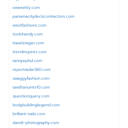
oxweekly.com
panamacitydeckcontractors.com
westfashions.com
toolshandy.com
travelstager.com
trendinspires.com
rannyephul.com
reportradar360.com
swaggyfashion.com
taraftariumtv10.com
questionquery.com
bodybuildinglegend.com
brilliant-nails.com
dandr-photography.com