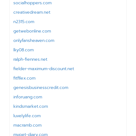
socialhoppers.com
creativedream.net
n2315.com
getwebonline.com
onlyfansheaven.com
lky08.com
ralph-fiennes.net
fielder-maximum-discount.net
fitfllex.com
genesisbusinesscredit.com
inforuang.com
kindsmarket.com
luvelylife.com
macramb.com
mypet-diary.com