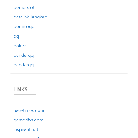
demo slot
data hk lengkap
dominoqq
qq
poker
bandarqq
bandarqq
LINKS
uae-times.com
gamerifys.com
inspiratif.net