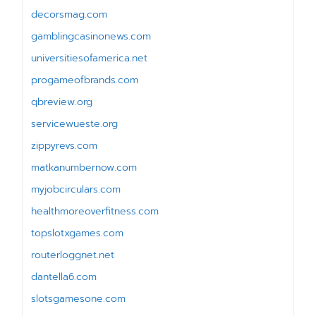
decorsmag.com
gamblingcasinonews.com
universitiesofamerica.net
progameofbrands.com
qbreview.org
servicewueste.org
zippyrevs.com
matkanumbernow.com
myjobcirculars.com
healthmoreoverfitness.com
topslotxgames.com
routerloggnet.net
dantella6.com
slotsgamesone.com