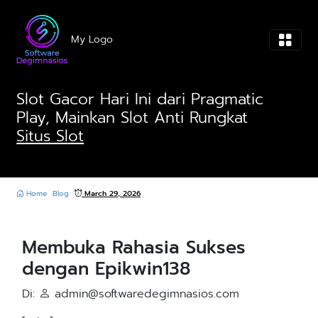
Skip
to
My Logo
content
Slot Gacor Hari Ini dari Pragmatic
Play, Mainkan Slot Anti Rungkat
Situs Slot
Home
Blog
March 29, 2026
Membuka Rahasia Sukses
dengan Epikwin138
Di:
admin@softwaredegimnasios.com