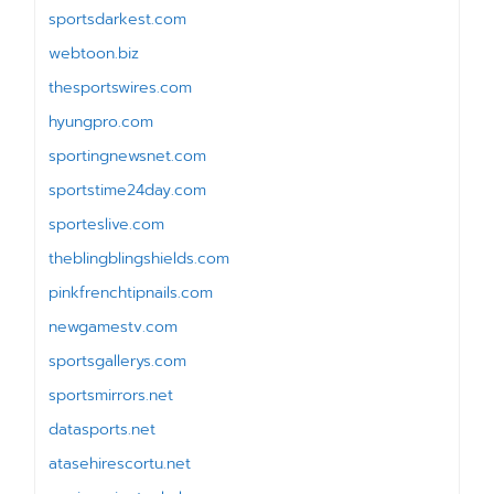
sportsdarkest.com
webtoon.biz
thesportswires.com
hyungpro.com
sportingnewsnet.com
sportstime24day.com
sporteslive.com
theblingblingshields.com
pinkfrenchtipnails.com
newgamestv.com
sportsgallerys.com
sportsmirrors.net
datasports.net
atasehirescortu.net