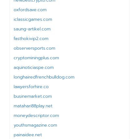
newbestcrypto.com
oxfordsave.com
iclassicgames.com
saung-artikel.com
fasthokivip2.com
observersports.com
cryptominingplus.com
aquinoticiaspe.com
longhairedfrenchbulldog.com
lawyersforhire.co
businemarket.com
matahari88play.net
moneydescriptor.com
youthsmagazine.com
painaidee.net