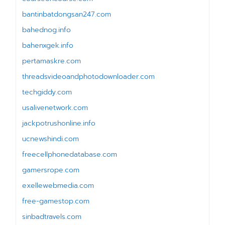
bantinbatdongsan247.com
bahednog.info
bahenxgek.info
pertamaskre.com
threadsvideoandphotodownloader.com
techgiddy.com
usalivenetwork.com
jackpotrushonline.info
ucnewshindi.com
freecellphonedatabase.com
gamersrope.com
exellewebmedia.com
free-gamestop.com
sinbadtravels.com