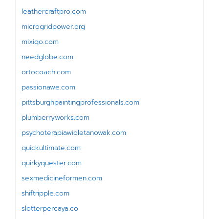
leathercraftpro.com
microgridpower.org
mixiqo.com
needglobe.com
ortocoach.com
passionawe.com
pittsburghpaintingprofessionals.com
plumberryworks.com
psychoterapiawioletanowak.com
quickultimate.com
quirkyquester.com
sexmedicineformen.com
shiftripple.com
slotterpercaya.co