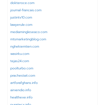
dokteroce.com
journal-francais.com
justintv10.com
lawyerule.com
mediamingleseaco.com
mtsmarketingblog.com
nghekiemtien.com
wasirku.com
tejas24.com
poolturbo.com
prachestait.com
artforafghans.info
airvendio.info
healthexe.info
puretecx.info