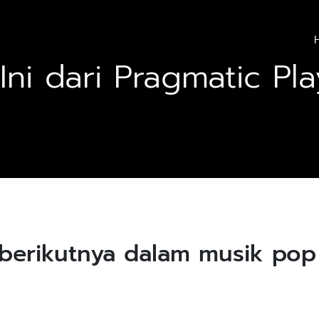
Ini dari Pragmatic Pla
 berikutnya dalam musik pop