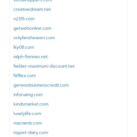
creativedream.net
n2315.com
getwebonline.com
onlyfansheaven.com
lky08.com
ralph-fiennes.net
fielder-maximum-discount.net
fitfllex.com
genesisbusinesscredit.com
inforuang.com
kindsmarket.com
luvelylife.com
macramb.com
mypet-diary.com