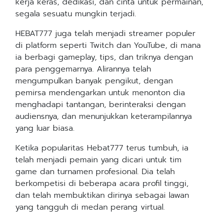
kerja keras, dedikasi, dan cinta untuk permainan,
segala sesuatu mungkin terjadi.
HEBAT777 juga telah menjadi streamer populer
di platform seperti Twitch dan YouTube, di mana
ia berbagi gameplay, tips, dan triknya dengan
para penggemarnya. Alirannya telah
mengumpulkan banyak pengikut, dengan
pemirsa mendengarkan untuk menonton dia
menghadapi tantangan, berinteraksi dengan
audiensnya, dan menunjukkan keterampilannya
yang luar biasa.
Ketika popularitas Hebat777 terus tumbuh, ia
telah menjadi pemain yang dicari untuk tim
game dan turnamen profesional. Dia telah
berkompetisi di beberapa acara profil tinggi,
dan telah membuktikan dirinya sebagai lawan
yang tangguh di medan perang virtual.