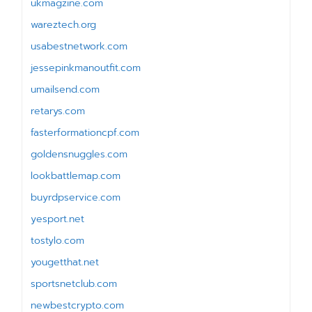
ukmagzine.com
wareztech.org
usabestnetwork.com
jessepinkmanoutfit.com
umailsend.com
retarys.com
fasterformationcpf.com
goldensnuggles.com
lookbattlemap.com
buyrdpservice.com
yesport.net
tostylo.com
yougetthat.net
sportsnetclub.com
newbestcrypto.com