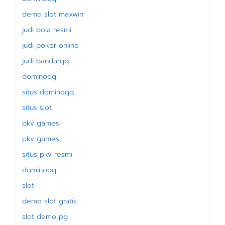
demo slot maxwin
judi bola resmi
judi poker online
judi bandarqq
dominoqq
situs dominoqq
situs slot
pkv games
pkv games
situs pkv resmi
dominoqq
slot
demo slot gratis
slot demo pg