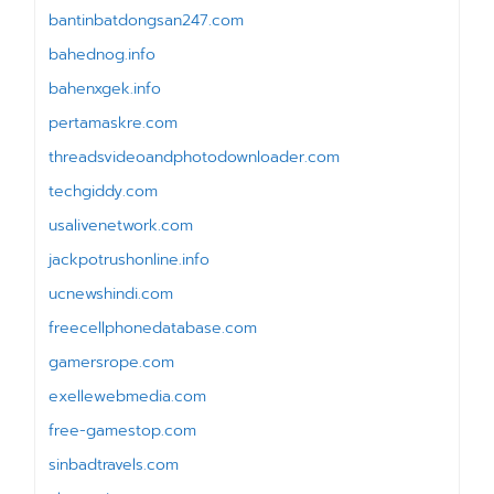
bantinbatdongsan247.com
bahednog.info
bahenxgek.info
pertamaskre.com
threadsvideoandphotodownloader.com
techgiddy.com
usalivenetwork.com
jackpotrushonline.info
ucnewshindi.com
freecellphonedatabase.com
gamersrope.com
exellewebmedia.com
free-gamestop.com
sinbadtravels.com