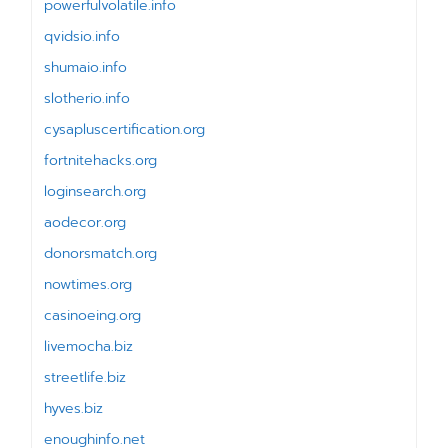
powerfulvolatile.info
qvidsio.info
shumaio.info
slotherio.info
cysapluscertification.org
fortnitehacks.org
loginsearch.org
aodecor.org
donorsmatch.org
nowtimes.org
casinoeing.org
livemocha.biz
streetlife.biz
hyves.biz
enoughinfo.net