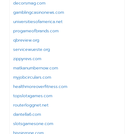
decorsmag.com
gamblingcasinonews.com
universitiesofamerica.net
progameofbrands.com
qbreview.org
servicewueste.org
zippyrevs.com
matkanumbernow.com
myjobcirculars.com
healthmoreoverfitness.com
topslotxgames.com
routerloggnet.net
dantella6.com
slotsgamesone.com
hispinzone.com