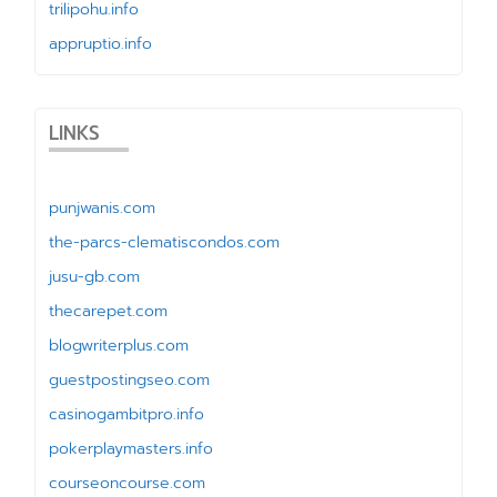
trilipohu.info
appruptio.info
LINKS
punjwanis.com
the-parcs-clematiscondos.com
jusu-gb.com
thecarepet.com
blogwriterplus.com
guestpostingseo.com
casinogambitpro.info
pokerplaymasters.info
courseoncourse.com