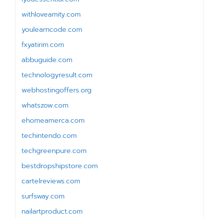
withloveamity.com
youlearncode.com
fxyatirim.com
abbuguide.com
technologyresult.com
webhostingoffers.org
whatszow.com
ehomeamerca.com
techintendo.com
techgreenpure.com
bestdropshipstore.com
cartelreviews.com
surfsway.com
nailartproduct.com