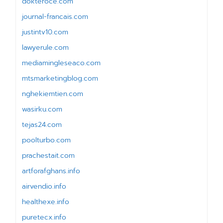
dokteroce.com
journal-francais.com
justintv10.com
lawyerule.com
mediamingleseaco.com
mtsmarketingblog.com
nghekiemtien.com
wasirku.com
tejas24.com
poolturbo.com
prachestait.com
artforafghans.info
airvendio.info
healthexe.info
puretecx.info