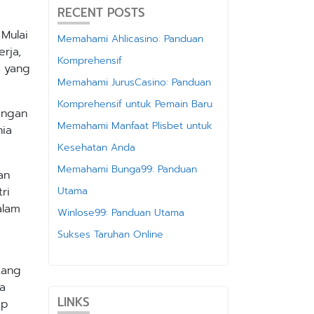
RECENT POSTS
Mulai
Memahami Ahlicasino: Panduan
rja,
Komprehensif
t yang
Memahami JurusCasino: Panduan
Komprehensif untuk Pemain Baru
engan
Memahami Manfaat Plisbet untuk
nia
Kesehatan Anda
Memahami Bunga99: Panduan
an
ri
Utama
alam
Winlose99: Panduan Utama
Sukses Taruhan Online
tang
na
LINKS
ap