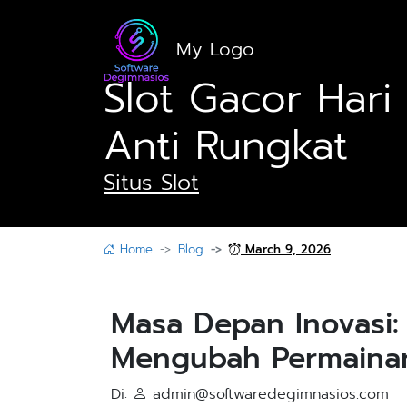
Skip
to
My Logo
content
Slot Gacor Hari 
Anti Rungkat
Situs Slot
Home
Blog
March 9, 2026
Masa Depan Inovasi
Mengubah Permaina
Di:
admin@softwaredegimnasios.com