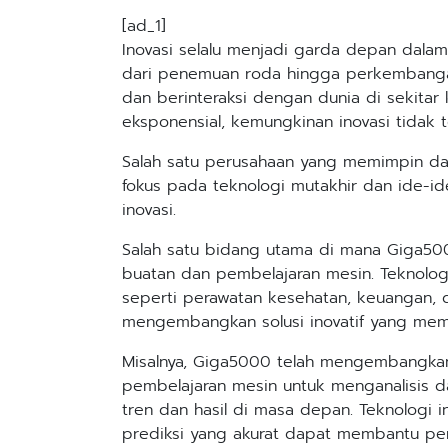
[ad_1]
Inovasi selalu menjadi garda depan dal
dari penemuan roda hingga perkembangan 
dan berinteraksi dengan dunia di sekitar
eksponensial, kemungkinan inovasi tidak t
Salah satu perusahaan yang memimpin da
fokus pada teknologi mutakhir dan ide-i
inovasi.
Salah satu bidang utama di mana Giga50
buatan dan pembelajaran mesin. Teknologi
seperti perawatan kesehatan, keuangan, 
mengembangkan solusi inovatif yang mem
Misalnya, Giga5000 telah mengembangkan 
pembelajaran mesin untuk menganalisis d
tren dan hasil di masa depan. Teknologi i
prediksi yang akurat dapat membantu pe