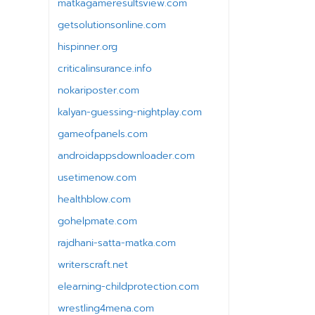
matkagameresultsview.com
getsolutionsonline.com
hispinner.org
criticalinsurance.info
nokariposter.com
kalyan-guessing-nightplay.com
gameofpanels.com
androidappsdownloader.com
usetimenow.com
healthblow.com
gohelpmate.com
rajdhani-satta-matka.com
writerscraft.net
elearning-childprotection.com
wrestling4mena.com