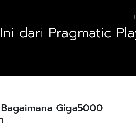
Ini dari Pragmatic Pla
: Bagaimana Giga5000
n