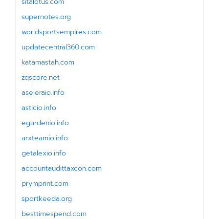
sitalotus.com
supernotes.org
worldsportsempires.com
updatecentral360.com
katamastah.com
zqscore.net
aseleraio.info
asticio.info
egardenio.info
arxteamio.info
getalexio.info
accountaudittaxcon.com
prymprint.com
sportkeeda.org
besttimespend.com