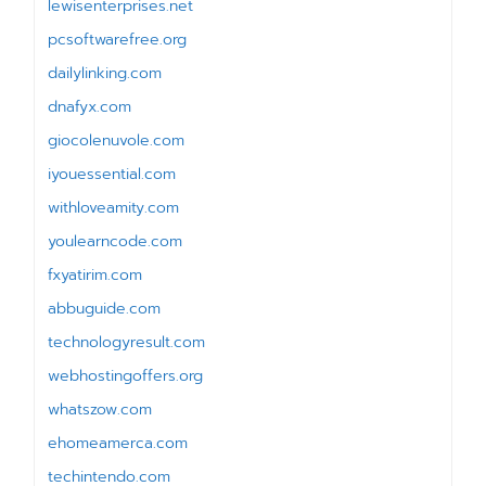
lewisenterprises.net
pcsoftwarefree.org
dailylinking.com
dnafyx.com
giocolenuvole.com
iyouessential.com
withloveamity.com
youlearncode.com
fxyatirim.com
abbuguide.com
technologyresult.com
webhostingoffers.org
whatszow.com
ehomeamerca.com
techintendo.com