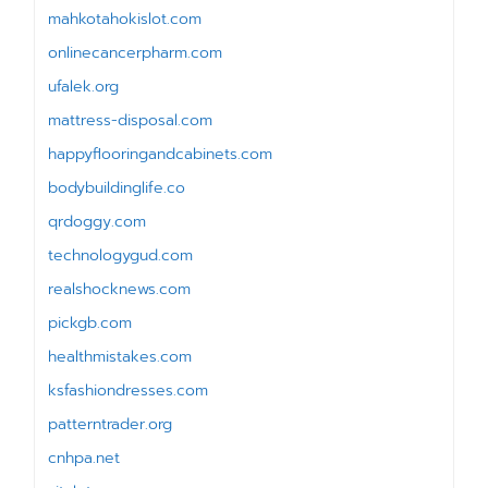
mahkotahokislot.com
onlinecancerpharm.com
ufalek.org
mattress-disposal.com
happyflooringandcabinets.com
bodybuildinglife.co
qrdoggy.com
technologygud.com
realshocknews.com
pickgb.com
healthmistakes.com
ksfashiondresses.com
patterntrader.org
cnhpa.net