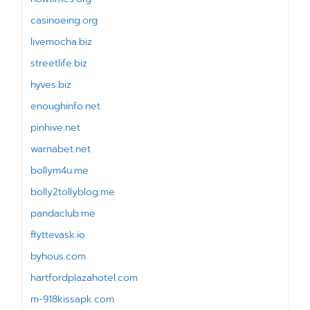
casinoeing.org
livemocha.biz
streetlife.biz
hyves.biz
enoughinfo.net
pinhive.net
warnabet.net
bollym4u.me
bolly2tollyblog.me
pandaclub.me
flyttevask.io
byhous.com
hartfordplazahotel.com
m-918kissapk.com