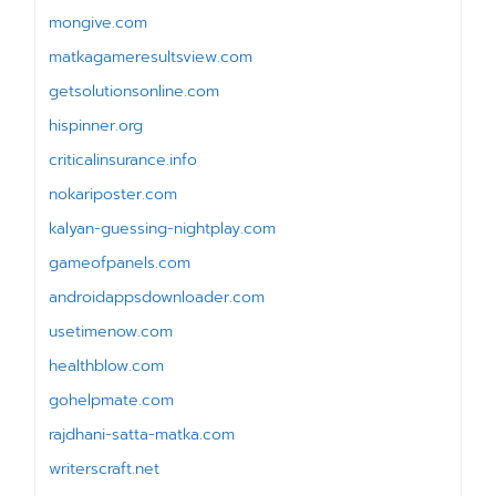
mongive.com
matkagameresultsview.com
getsolutionsonline.com
hispinner.org
criticalinsurance.info
nokariposter.com
kalyan-guessing-nightplay.com
gameofpanels.com
androidappsdownloader.com
usetimenow.com
healthblow.com
gohelpmate.com
rajdhani-satta-matka.com
writerscraft.net