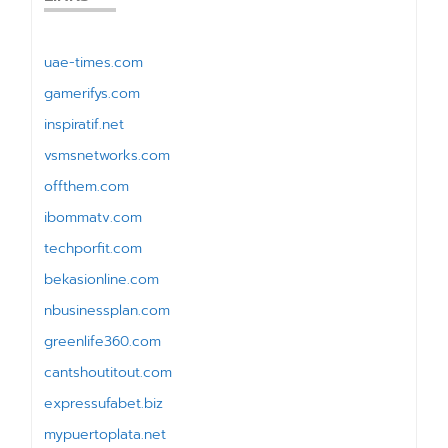
uae-times.com
gamerifys.com
inspiratif.net
vsmsnetworks.com
offthem.com
ibommatv.com
techporfit.com
bekasionline.com
nbusinessplan.com
greenlife360.com
cantshoutitout.com
expressufabet.biz
mypuertoplata.net