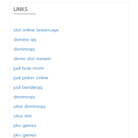
LINKS
slot online terpercaya
domino qq
dominoqq
demo slot maxwin
judi bola resmi
judi poker online
judi bandarqq
dominoqq
situs dominoqq
situs slot
pkv games
pkv games