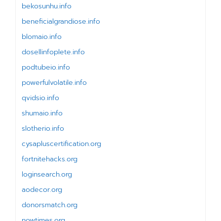
bekosunhu.info
beneficialgrandiose.info
blomaio.info
dosellinfoplete.info
podtubeio.info
powerfulvolatile.info
qvidsio.info
shumaio.info
slotherio.info
cysapluscertification.org
fortnitehacks.org
loginsearch.org
aodecor.org
donorsmatch.org
nowtimes.org