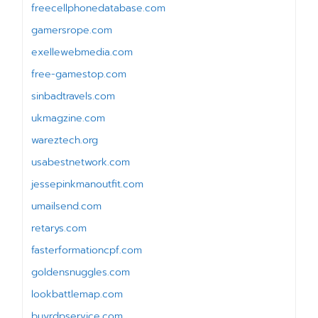
freecellphonedatabase.com
gamersrope.com
exellewebmedia.com
free-gamestop.com
sinbadtravels.com
ukmagzine.com
wareztech.org
usabestnetwork.com
jessepinkmanoutfit.com
umailsend.com
retarys.com
fasterformationcpf.com
goldensnuggles.com
lookbattlemap.com
buyrdpservice.com