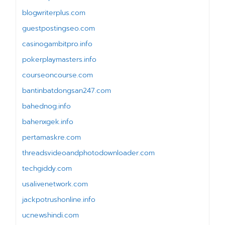
blogwriterplus.com
guestpostingseo.com
casinogambitpro.info
pokerplaymasters.info
courseoncourse.com
bantinbatdongsan247.com
bahednog.info
bahenxgek.info
pertamaskre.com
threadsvideoandphotodownloader.com
techgiddy.com
usalivenetwork.com
jackpotrushonline.info
ucnewshindi.com