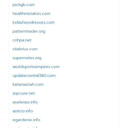
pickgb.com
healthmistakes.com
ksfashiondresses.com
patterntrader.org
cnhpa.net
sitalotus.com
supernotes.org
worldsportsempires.com
updatecentral360.com
katamastah.com
zqscore.net
aseleraio.info
asticio.info
egardenio.info