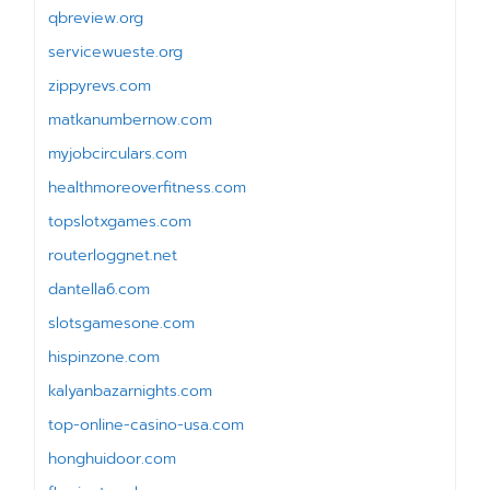
qbreview.org
servicewueste.org
zippyrevs.com
matkanumbernow.com
myjobcirculars.com
healthmoreoverfitness.com
topslotxgames.com
routerloggnet.net
dantella6.com
slotsgamesone.com
hispinzone.com
kalyanbazarnights.com
top-online-casino-usa.com
honghuidoor.com