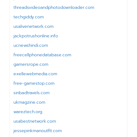
threadsvideoandphotodownloader.com
techgiddy.com
usalivenetwork.com
jackpotrushonline.info
ucnewshindi.com
freecellphonedatabase.com
gamersrope.com
exellewebmedia.com
free-gamestop.com
sinbadtravels.com
ukmagzine.com
wareztech.org
usabestnetwork.com
jessepinkmanoutfit.com