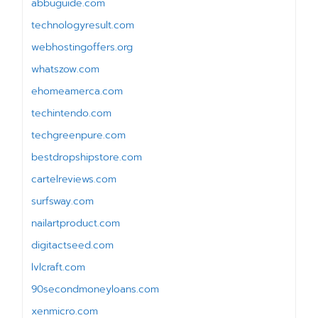
abbuguide.com
technologyresult.com
webhostingoffers.org
whatszow.com
ehomeamerca.com
techintendo.com
techgreenpure.com
bestdropshipstore.com
cartelreviews.com
surfsway.com
nailartproduct.com
digitactseed.com
lvlcraft.com
90secondmoneyloans.com
xenmicro.com