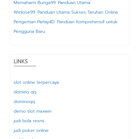
Memahami Bunga99: Panduan Utama
Winlose99: Panduan Utama Sukses Taruhan Online
Pengertian Parlay4D: Panduan Komprehensif untuk
Pengguna Baru
LINKS
slot online terpercaya
domino qq
dominoqq
demo slot maxwin
judi bola resmi
judi poker online