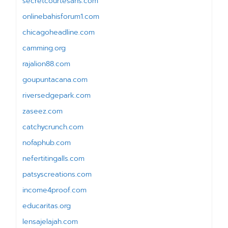
secretcourtesans.com
onlinebahisforum1.com
chicagoheadline.com
camming.org
rajalion88.com
goupuntacana.com
riversedgepark.com
zaseez.com
catchycrunch.com
nofaphub.com
nefertitingalls.com
patsyscreations.com
income4proof.com
educaritas.org
lensajelajah.com