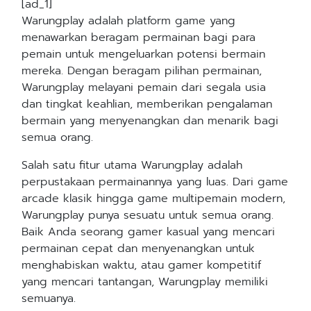
[ad_1]
Warungplay adalah platform game yang
menawarkan beragam permainan bagi para
pemain untuk mengeluarkan potensi bermain
mereka. Dengan beragam pilihan permainan,
Warungplay melayani pemain dari segala usia
dan tingkat keahlian, memberikan pengalaman
bermain yang menyenangkan dan menarik bagi
semua orang.
Salah satu fitur utama Warungplay adalah
perpustakaan permainannya yang luas. Dari game
arcade klasik hingga game multipemain modern,
Warungplay punya sesuatu untuk semua orang.
Baik Anda seorang gamer kasual yang mencari
permainan cepat dan menyenangkan untuk
menghabiskan waktu, atau gamer kompetitif
yang mencari tantangan, Warungplay memiliki
semuanya.