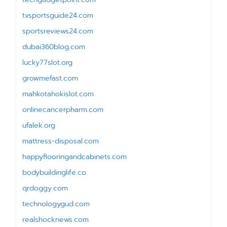
tvsportsguide24.com
sportsreviews24.com
dubai360blog.com
lucky77slot.org
growmefast.com
mahkotahokislot.com
onlinecancerpharm.com
ufalek.org
mattress-disposal.com
happyflooringandcabinets.com
bodybuildinglife.co
qrdoggy.com
technologygud.com
realshocknews.com