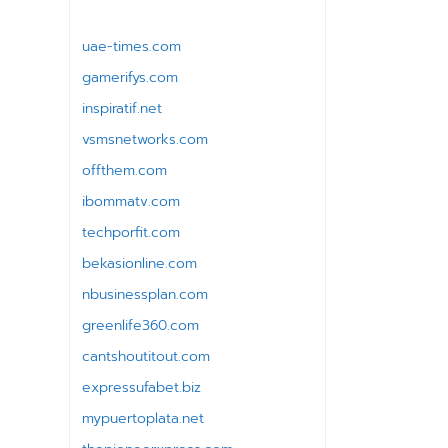
uae-times.com
gamerifys.com
inspiratif.net
vsmsnetworks.com
offthem.com
ibommatv.com
techporfit.com
bekasionline.com
nbusinessplan.com
greenlife360.com
cantshoutitout.com
expressufabet.biz
mypuertoplata.net