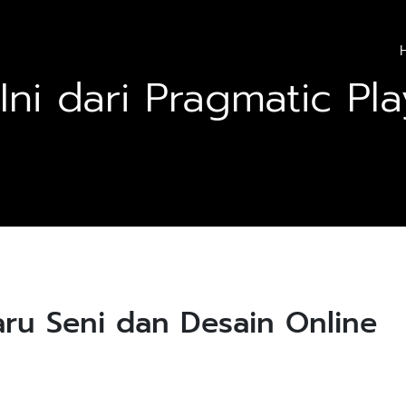
Ini dari Pragmatic Pla
aru Seni dan Desain Online