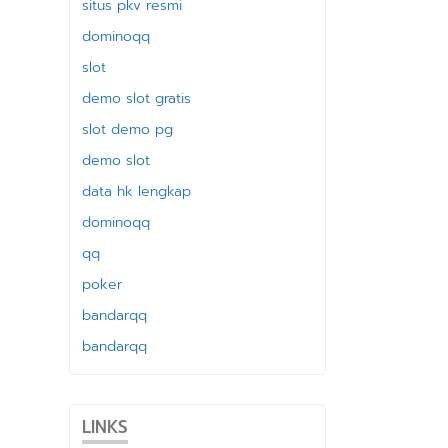
situs pkv resmi
dominoqq
slot
demo slot gratis
slot demo pg
demo slot
data hk lengkap
dominoqq
qq
poker
bandarqq
bandarqq
LINKS