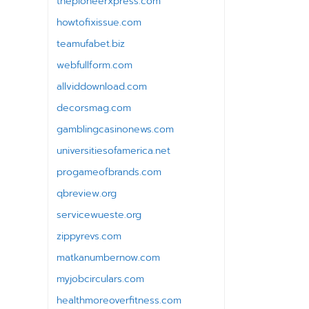
thepioneerxpress.com
howtofixissue.com
teamufabet.biz
webfullform.com
allviddownload.com
decorsmag.com
gamblingcasinonews.com
universitiesofamerica.net
progameofbrands.com
qbreview.org
servicewueste.org
zippyrevs.com
matkanumbernow.com
myjobcirculars.com
healthmoreoverfitness.com