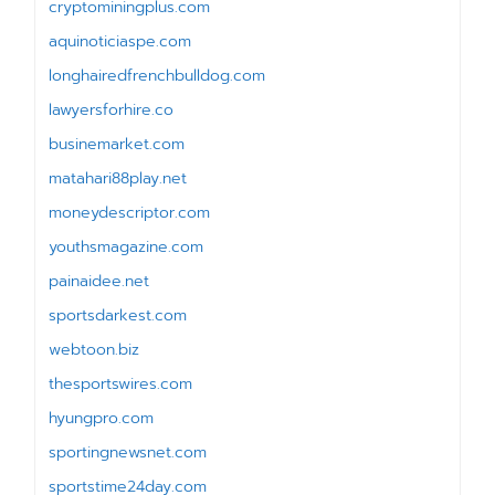
cryptominingplus.com
aquinoticiaspe.com
longhairedfrenchbulldog.com
lawyersforhire.co
businemarket.com
matahari88play.net
moneydescriptor.com
youthsmagazine.com
painaidee.net
sportsdarkest.com
webtoon.biz
thesportswires.com
hyungpro.com
sportingnewsnet.com
sportstime24day.com