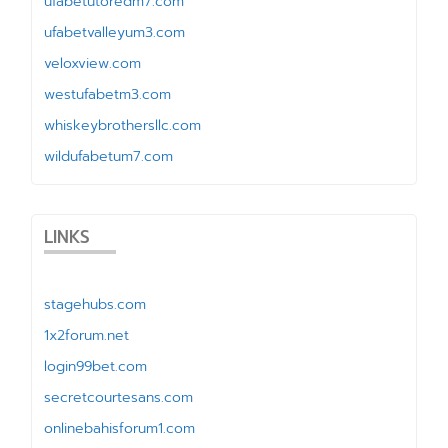
ufabetutoredm7.com
ufabetvalleyum3.com
veloxview.com
westufabetm3.com
whiskeybrothersllc.com
wildufabetum7.com
LINKS
stagehubs.com
1x2forum.net
login99bet.com
secretcourtesans.com
onlinebahisforum1.com