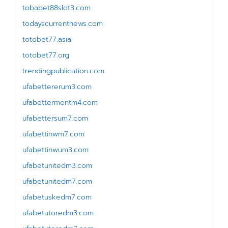
tobabet88slot3.com
todayscurrentnews.com
totobet77.asia
totobet77.org
trendingpublication.com
ufabettererum3.com
ufabettermentm4.com
ufabettersum7.com
ufabettinwm7.com
ufabettinwum3.com
ufabetunitedm3.com
ufabetunitedm7.com
ufabetuskedm7.com
ufabetutoredm3.com