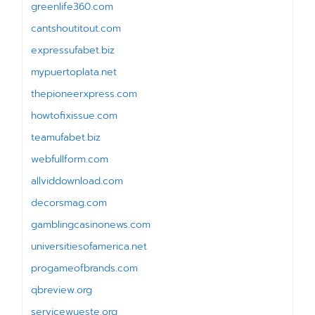
greenlife360.com
cantshoutitout.com
expressufabet.biz
mypuertoplata.net
thepioneerxpress.com
howtofixissue.com
teamufabet.biz
webfullform.com
allviddownload.com
decorsmag.com
gamblingcasinonews.com
universitiesofamerica.net
progameofbrands.com
qbreview.org
servicewueste.org