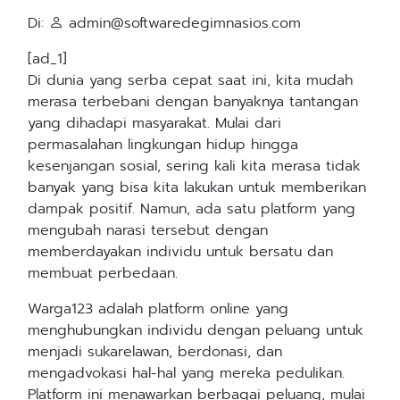
Di:
admin@softwaredegimnasios.com
[ad_1]
Di dunia yang serba cepat saat ini, kita mudah
merasa terbebani dengan banyaknya tantangan
yang dihadapi masyarakat. Mulai dari
permasalahan lingkungan hidup hingga
kesenjangan sosial, sering kali kita merasa tidak
banyak yang bisa kita lakukan untuk memberikan
dampak positif. Namun, ada satu platform yang
mengubah narasi tersebut dengan
memberdayakan individu untuk bersatu dan
membuat perbedaan.
Warga123 adalah platform online yang
menghubungkan individu dengan peluang untuk
menjadi sukarelawan, berdonasi, dan
mengadvokasi hal-hal yang mereka pedulikan.
Platform ini menawarkan berbagai peluang, mulai