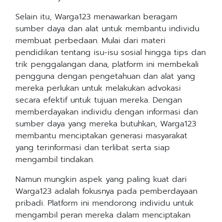
Selain itu, Warga123 menawarkan beragam
sumber daya dan alat untuk membantu individu
membuat perbedaan. Mulai dari materi
pendidikan tentang isu-isu sosial hingga tips dan
trik penggalangan dana, platform ini membekali
pengguna dengan pengetahuan dan alat yang
mereka perlukan untuk melakukan advokasi
secara efektif untuk tujuan mereka. Dengan
memberdayakan individu dengan informasi dan
sumber daya yang mereka butuhkan, Warga123
membantu menciptakan generasi masyarakat
yang terinformasi dan terlibat serta siap
mengambil tindakan.
Namun mungkin aspek yang paling kuat dari
Warga123 adalah fokusnya pada pemberdayaan
pribadi. Platform ini mendorong individu untuk
mengambil peran mereka dalam menciptakan