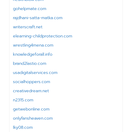
gohelpmate.com
rajdhani-satta-matka.com
writerscraft.net
elearning-childprotection.com
wrestling4mena.com
knowledgeforall.info
brand2lastio.com
usadigitalservices.com
socialhoppers.com
creativedream.net
n2315.com
getwebonline.com
onlyfansheaven.com
lky08.com