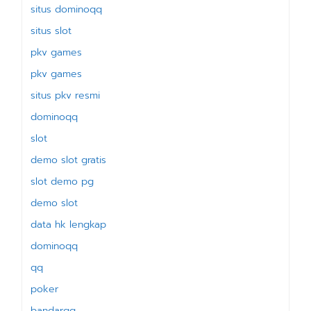
situs dominoqq
situs slot
pkv games
pkv games
situs pkv resmi
dominoqq
slot
demo slot gratis
slot demo pg
demo slot
data hk lengkap
dominoqq
qq
poker
bandarqq