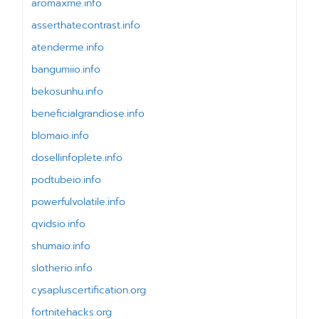
aromaxme.info
asserthatecontrast.info
atenderme.info
bangumiio.info
bekosunhu.info
beneficialgrandiose.info
blomaio.info
dosellinfoplete.info
podtubeio.info
powerfulvolatile.info
qvidsio.info
shumaio.info
slotherio.info
cysapluscertification.org
fortnitehacks.org