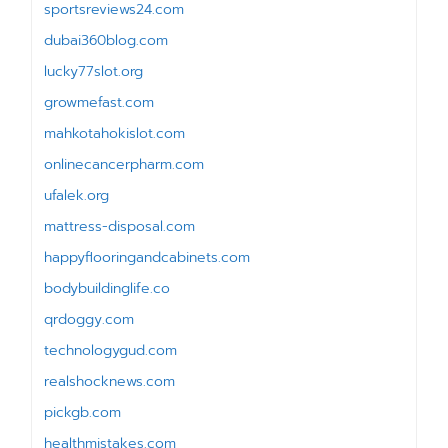
sportsreviews24.com
dubai360blog.com
lucky77slot.org
growmefast.com
mahkotahokislot.com
onlinecancerpharm.com
ufalek.org
mattress-disposal.com
happyflooringandcabinets.com
bodybuildinglife.co
qrdoggy.com
technologygud.com
realshocknews.com
pickgb.com
healthmistakes.com