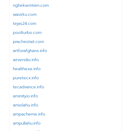
nghekiemtien.com
wasirku.com
tejas24.com
poolturbo.com
prachestait.com
artforafghans.info
airvendio.info
healthexe.info
puretecx.info
tecadvance.info
aminityio.info
amiolahu.info
ampacheme.info
ampullahu.info