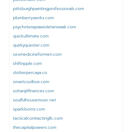
pittsburghpaintingprofessionals.com
plumberryworks.com
psychoterapiawioletanowak.com
quickultimate.com
quirkyquester.com
sexmedicineformen.com
shiftripple.com
slotterpercaya.co
smartcoolbox.com
sohanjitfinances.com
soulfulhousemusic.net
sparklooms.com
tacticalcontractingllc.com
thecapitalpowers.com