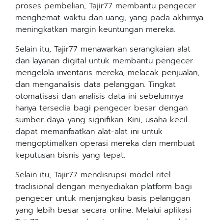
proses pembelian, Tajir77 membantu pengecer
menghemat waktu dan uang, yang pada akhirnya
meningkatkan margin keuntungan mereka.
Selain itu, Tajir77 menawarkan serangkaian alat
dan layanan digital untuk membantu pengecer
mengelola inventaris mereka, melacak penjualan,
dan menganalisis data pelanggan. Tingkat
otomatisasi dan analisis data ini sebelumnya
hanya tersedia bagi pengecer besar dengan
sumber daya yang signifikan. Kini, usaha kecil
dapat memanfaatkan alat-alat ini untuk
mengoptimalkan operasi mereka dan membuat
keputusan bisnis yang tepat.
Selain itu, Tajir77 mendisrupsi model ritel
tradisional dengan menyediakan platform bagi
pengecer untuk menjangkau basis pelanggan
yang lebih besar secara online. Melalui aplikasi