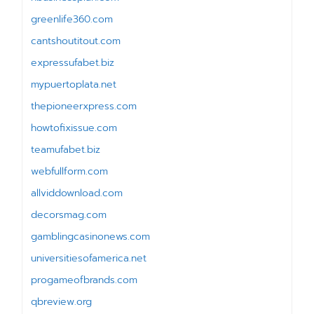
greenlife360.com
cantshoutitout.com
expressufabet.biz
mypuertoplata.net
thepioneerxpress.com
howtofixissue.com
teamufabet.biz
webfullform.com
allviddownload.com
decorsmag.com
gamblingcasinonews.com
universitiesofamerica.net
progameofbrands.com
qbreview.org