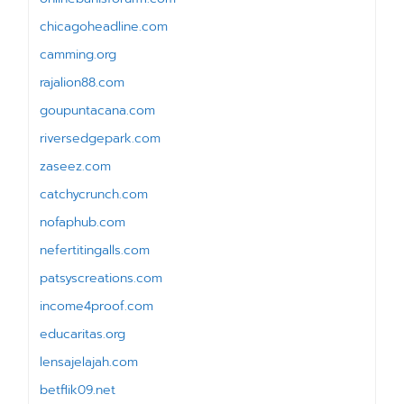
chicagoheadline.com
camming.org
rajalion88.com
goupuntacana.com
riversedgepark.com
zaseez.com
catchycrunch.com
nofaphub.com
nefertitingalls.com
patsyscreations.com
income4proof.com
educaritas.org
lensajelajah.com
betflik09.net