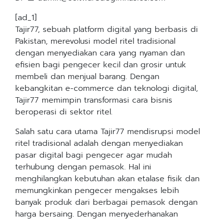
[ad_1]
Tajir77, sebuah platform digital yang berbasis di
Pakistan, merevolusi model ritel tradisional
dengan menyediakan cara yang nyaman dan
efisien bagi pengecer kecil dan grosir untuk
membeli dan menjual barang. Dengan
kebangkitan e-commerce dan teknologi digital,
Tajir77 memimpin transformasi cara bisnis
beroperasi di sektor ritel.
Salah satu cara utama Tajir77 mendisrupsi model
ritel tradisional adalah dengan menyediakan
pasar digital bagi pengecer agar mudah
terhubung dengan pemasok. Hal ini
menghilangkan kebutuhan akan etalase fisik dan
memungkinkan pengecer mengakses lebih
banyak produk dari berbagai pemasok dengan
harga bersaing. Dengan menyederhanakan