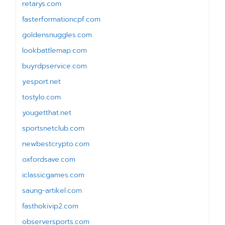
retarys.com
fasterformationcpf.com
goldensnuggles.com
lookbattlemap.com
buyrdpservice.com
yesport.net
tostylo.com
yougetthat.net
sportsnetclub.com
newbestcrypto.com
oxfordsave.com
iclassicgames.com
saung-artikel.com
fasthokivip2.com
observersports.com