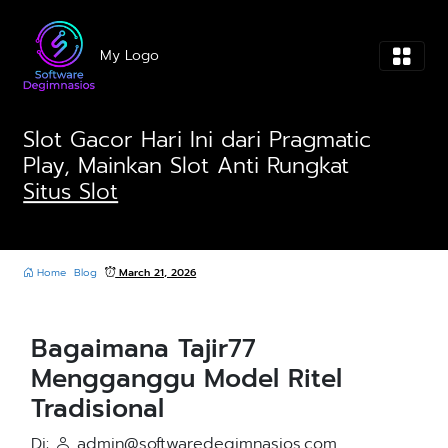
Skip
to
My Logo
content
Slot Gacor Hari Ini dari Pragmatic
Play, Mainkan Slot Anti Rungkat
Situs Slot
Home
Blog
March 21, 2026
Bagaimana Tajir77
Mengganggu Model Ritel
Tradisional
Di:
admin@softwaredegimnasios.com