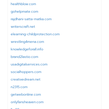
healthblow.com
gohelpmate.com
rajdhani-satta-matka.com
writerscraft.net
elearning-childprotection.com
wrestling4mena.com
knowledgeforall.info
brand2lastio.com
usadigitalservices.com
socialhoppers.com
creativedream.net
n2315.com
getwebonline.com
onlyfansheaven.com