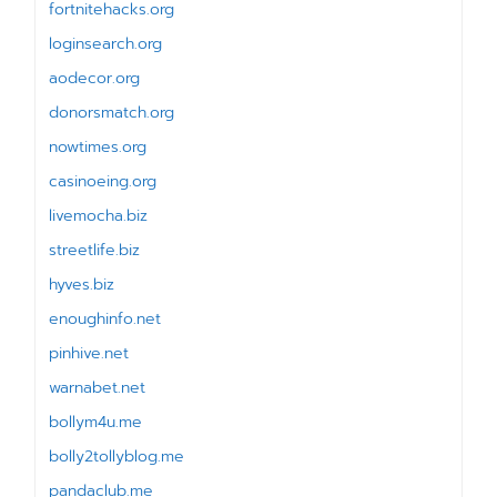
fortnitehacks.org
loginsearch.org
aodecor.org
donorsmatch.org
nowtimes.org
casinoeing.org
livemocha.biz
streetlife.biz
hyves.biz
enoughinfo.net
pinhive.net
warnabet.net
bollym4u.me
bolly2tollyblog.me
pandaclub.me