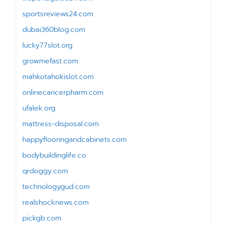
sportsreviews24.com
dubai360blog.com
lucky77slot.org
growmefast.com
mahkotahokislot.com
onlinecancerpharm.com
ufalek.org
mattress-disposal.com
happyflooringandcabinets.com
bodybuildinglife.co
qrdoggy.com
technologygud.com
realshocknews.com
pickgb.com