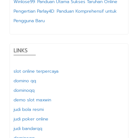
Winlose99: Panduan Utama Sukses Taruhan Online
Pengertian Parlay4D: Panduan Komprehensif untuk
Pengguna Baru
LINKS
slot online terpercaya
domino qq
dominoqq
demo slot maxwin
judi bola resmi
judi poker online
judi bandarqq