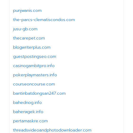
punjwanis.com
the-parcs-clematiscondos.com
jusu-gb.com
thecarepet.com
blogwriterplus.com
guestpostingseo.com
casinogambitpro.info
pokerplaymasters.info
courseoncourse.com
bantinbatdongsan247.com
bahednog.info
bahenxgek.info
pertamaskre.com
threadsvideoandphotodownloader.com