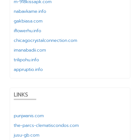
m-918kissapk.com
nabavkame.info
gakbiasa.com
iflowerhu.info
chicagocrystalconnection.com
imanabadii.com
trilipohu.info
appruptio.info
LINKS
punjwanis.com
the-parcs-clematiscondos.com
jusu-gb.com