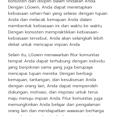
konsisten dan disiplin dalam tindakan Anda.
Dengan LGowin, Anda dapat menetapkan
kebiasaan sehari-hari yang selaras dengan tujuan
Anda dan melacak kemajuan Anda dalam
membentuk kebiasaan ini dari waktu ke waktu.
Dengan konsisten mempraktikkan kebiasaan-
kebiasaan tersebut, Anda akan selangkah lebih
dekat untuk mencapai impian Anda.
Selain itu, LGowin menawarkan fitur komunitas
tempat Anda dapat terhubung dengan individu
yang berpikiran sama yang juga berupaya
mencapai tujuan mereka. Dengan berbagi
kemajuan, tantangan, dan kesuksesan Anda
dengan orang lain, Anda dapat memperoleh
dukungan, motivasi, dan inspirasi untuk terus
maju menuju impian Anda. Fitur komunitas juga
memungkinkan Anda belajar dari pengalaman
orang lain dan mendapatkan wawasan berharga