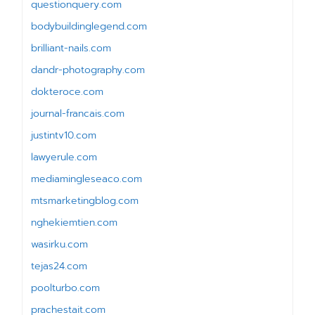
questionquery.com
bodybuildinglegend.com
brilliant-nails.com
dandr-photography.com
dokteroce.com
journal-francais.com
justintv10.com
lawyerule.com
mediamingleseaco.com
mtsmarketingblog.com
nghekiemtien.com
wasirku.com
tejas24.com
poolturbo.com
prachestait.com