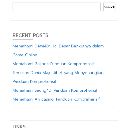
Search
RECENT POSTS
Memahami Dewi4D: Hal Besar Berikutnya dalam
Game Online
Memahami Gajibet: Panduan Komprehensif
Temukan Dunia Majestibet yang Menyenangkan:
Panduan Komprehensif
Memahami Saung4D: Panduan Komprehensif
Memahami Ahlicasino: Panduan Komprehensif
LINKS