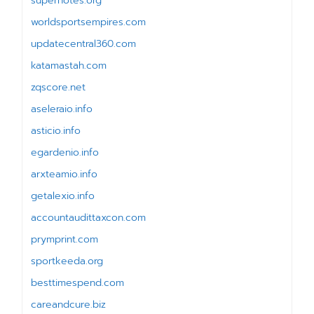
supernotes.org
worldsportsempires.com
updatecentral360.com
katamastah.com
zqscore.net
aseleraio.info
asticio.info
egardenio.info
arxteamio.info
getalexio.info
accountaudittaxcon.com
prymprint.com
sportkeeda.org
besttimespend.com
careandcure.biz