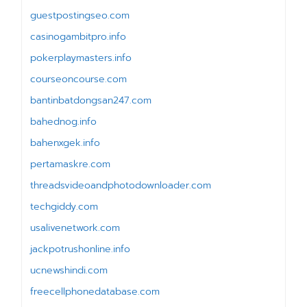
guestpostingseo.com
casinogambitpro.info
pokerplaymasters.info
courseoncourse.com
bantinbatdongsan247.com
bahednog.info
bahenxgek.info
pertamaskre.com
threadsvideoandphotodownloader.com
techgiddy.com
usalivenetwork.com
jackpotrushonline.info
ucnewshindi.com
freecellphonedatabase.com