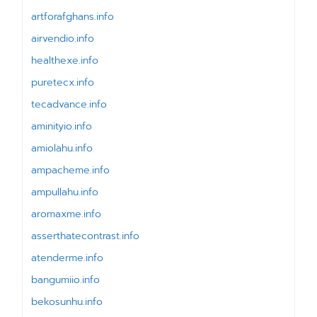
artforafghans.info
airvendio.info
healthexe.info
puretecx.info
tecadvance.info
aminityio.info
amiolahu.info
ampacheme.info
ampullahu.info
aromaxme.info
asserthatecontrast.info
atenderme.info
bangumiio.info
bekosunhu.info