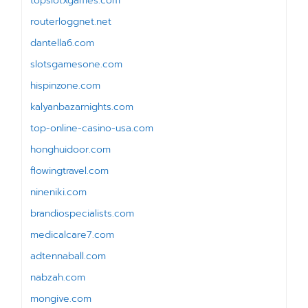
topslotxgames.com
routerloggnet.net
dantella6.com
slotsgamesone.com
hispinzone.com
kalyanbazarnights.com
top-online-casino-usa.com
honghuidoor.com
flowingtravel.com
nineniki.com
brandiospecialists.com
medicalcare7.com
adtennaball.com
nabzah.com
mongive.com