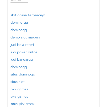
slot online terpercaya
domino qq
dominoqq
demo slot maxwin
judi bola resmi
judi poker online
judi bandarqq
dominoqq
situs dominoqq
situs slot
pkv games
pkv games
situs pkv resmi