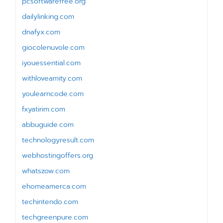
pcsoftwarefree.org
dailylinking.com
dnafyx.com
giocolenuvole.com
iyouessential.com
withloveamity.com
youlearncode.com
fxyatirim.com
abbuguide.com
technologyresult.com
webhostingoffers.org
whatszow.com
ehomeamerca.com
techintendo.com
techgreenpure.com