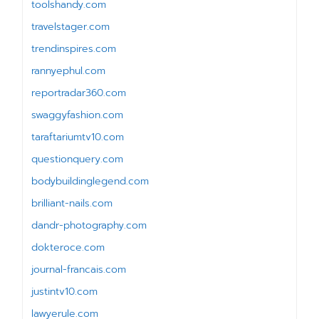
toolshandy.com
travelstager.com
trendinspires.com
rannyephul.com
reportradar360.com
swaggyfashion.com
taraftariumtv10.com
questionquery.com
bodybuildinglegend.com
brilliant-nails.com
dandr-photography.com
dokteroce.com
journal-francais.com
justintv10.com
lawyerule.com