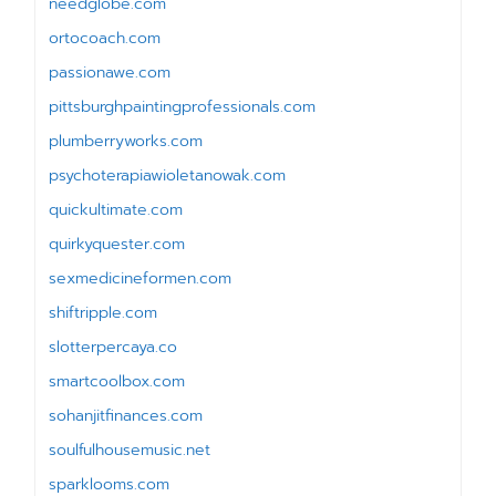
needglobe.com
ortocoach.com
passionawe.com
pittsburghpaintingprofessionals.com
plumberryworks.com
psychoterapiawioletanowak.com
quickultimate.com
quirkyquester.com
sexmedicineformen.com
shiftripple.com
slotterpercaya.co
smartcoolbox.com
sohanjitfinances.com
soulfulhousemusic.net
sparklooms.com