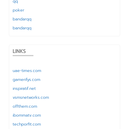
qq
poker
bandarqq
bandarqq
LINKS
uae-times.com
gamerifys.com
inspiratif.net
vsmsnetworks.com
offthem.com
ibommatv.com
techporfit.com