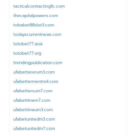
tacticalcontractingllc.com
thecapitalpowers.com
tobabet88slot3.com
todayscurrentnews.com
totobet77.asia
totobet77.org
trendingpublication.com
ufabettererum3.com
ufabettermentm4.com
ufabettersum7.com
ufabettinwm7.com
ufabettinwum3.com
ufabetunitedm3.com
ufabetunitedm7.com