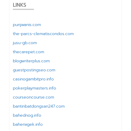
LINKS
punjwanis.com
the-parcs-clematiscondos.com
jusu-gb.com
thecarepet.com
blogwriterplus.com
guestpostingseo.com
casinogambitpro.info
pokerplaymasters.info
courseoncourse.com
bantinbatdongsan247.com
bahednog.info
bahenxgek.info