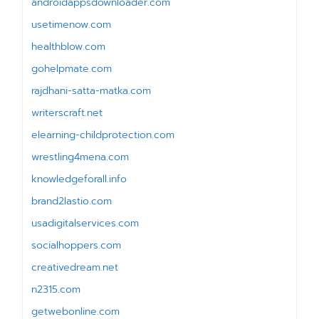
androidappsdownloader.com
usetimenow.com
healthblow.com
gohelpmate.com
rajdhani-satta-matka.com
writerscraft.net
elearning-childprotection.com
wrestling4mena.com
knowledgeforall.info
brand2lastio.com
usadigitalservices.com
socialhoppers.com
creativedream.net
n2315.com
getwebonline.com