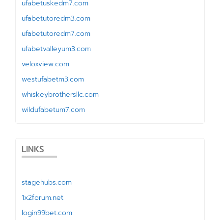
ufabetuskedm7.com
ufabetutoredm3.com
ufabetutoredm7.com
ufabetvalleyum3.com
veloxview.com
westufabetm3.com
whiskeybrothersllc.com
wildufabetum7.com
LINKS
stagehubs.com
1x2forum.net
login99bet.com