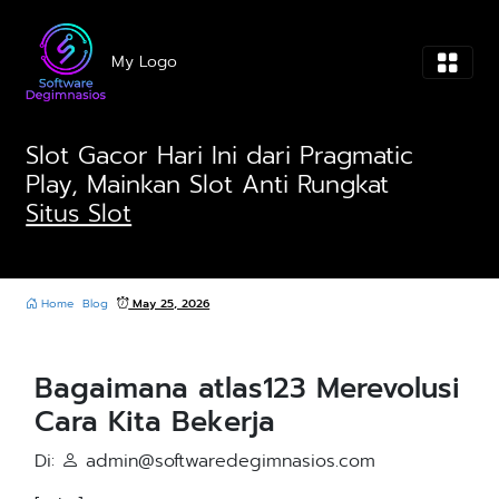
Skip
to
My Logo
content
Slot Gacor Hari Ini dari Pragmatic
Play, Mainkan Slot Anti Rungkat
Situs Slot
Home
Blog
May 25, 2026
Bagaimana atlas123 Merevolusi
Cara Kita Bekerja
Di:
admin@softwaredegimnasios.com