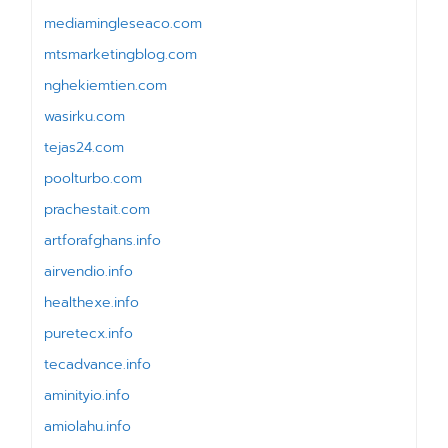
mediamingleseaco.com
mtsmarketingblog.com
nghekiemtien.com
wasirku.com
tejas24.com
poolturbo.com
prachestait.com
artforafghans.info
airvendio.info
healthexe.info
puretecx.info
tecadvance.info
aminityio.info
amiolahu.info