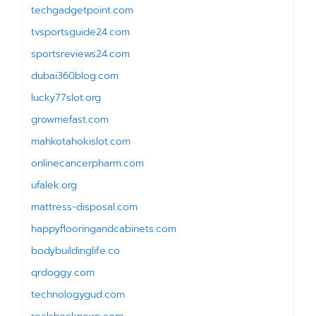
techgadgetpoint.com
tvsportsguide24.com
sportsreviews24.com
dubai360blog.com
lucky77slot.org
growmefast.com
mahkotahokislot.com
onlinecancerpharm.com
ufalek.org
mattress-disposal.com
happyflooringandcabinets.com
bodybuildinglife.co
qrdoggy.com
technologygud.com